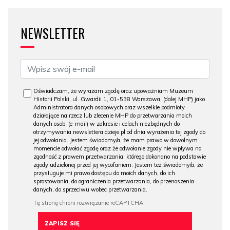
NEWSLETTER
Oświadczam, że wyrażam zgodę oraz upoważniam Muzeum
Historii Polski, ul. Gwardii 1, 01-538 Warszawa, (dalej MHP) jako
Administratora danych osobowych oraz wszelkie podmioty
działające na rzecz lub zlecenie MHP do przetwarzania moich
danych osob. (e-mail) w zakresie i celach niezbędnych do
otrzymywania newslettera dzieje.pl od dnia wyrażenia tej zgody do
jej odwołania. Jestem świadomy/a, że mam prawo w dowolnym
momencie odwołać zgodę oraz że odwołanie zgody nie wpływa na
zgodność z prawem przetwarzania, którego dokonano na podstawie
zgody udzielonej przed jej wycofaniem. Jestem też świadomy/a, że
przysługuje mi prawo dostępu do moich danych, do ich
sprostowania, do ograniczenia przetwarzania, do przenoszenia
danych, do sprzeciwu wobec przetwarzania.