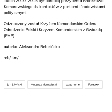
latach 2010–2015 był doradcą prezydenta Bronisława
Komorowskiego ds. kontaktów z partiami i środowiskami
politycznymi.
Odznaczony został Krzyżem Komandorskim Orderu
Odrodzenia Polski i Krzyżem Komandorskim z Gwiazdą.
(PAP)
autorka: Aleksandra Rebelińska
reb/ itm/
Jan Lityński
Mateusz Morawiecki
pożegnanie
Facebook