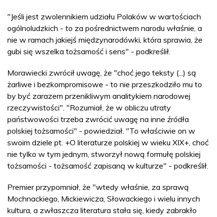
"Jeśli jest zwolennikiem udziału Polaków w wartościach
ogólnoludzkich - to za pośrednictwem narodu właśnie, a
nie w ramach jakiejś międzynarodówki, która sprawia, że
gubi się wszelka tożsamość i sens" - podkreślił.
Morawiecki zwrócił uwagę, że "choć jego teksty (...) są
żarliwe i bezkompromisowe - to nie przeszkodziło mu to
by być zarazem przenikliwym analitykiem narodowej
rzeczywistości". "Rozumiał, że w obliczu utraty
państwowości trzeba zwrócić uwagę na inne źródła
polskiej tożsamości" - powiedział. "To właściwie on w
swoim dziele pt. +O literaturze polskiej w wieku XIX+, choć
nie tylko w tym jednym, stworzył nową formułę polskiej
tożsamości - tożsamość zapisaną w kulturze" - podkreślił.
Premier przypomniał, że "wtedy właśnie, za sprawą
Mochnackiego, Mickiewicza, Słowackiego i wielu innych
kultura, a zwłaszcza literatura stała się, kiedy zabrakło