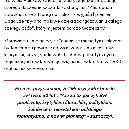
dla wielu Polaków. Chodzi o Maurycego Mochnackiego,
którego doczesne szczątki zostaną już 27 listopada
sprowadzone z Francji do Polski" - wyjaśnił premier.
Dodał, że "było to możliwe dzięki zaangażowaniu całego
szeregu osób", którym jestem bardzo wdzięczny.
Morawiecki zaznaczył, że "osobiście mu na tym zależało,
by Mochnacki powrócił do Warszawy - do miasta, w
którym się uczył, studiował, działał w patriotycznych
organizacjach, w którym go więziono i w którym w 1830 r.
brał udział w Powstaniu".
Premier przypomniał, że "Maurycy Mochnacki
żył tylko 31 lat". "Ale za to, jak żył. Był
publicystą, krytykiem literackim, politykiem,
żołnierzem, teoretykiem polskiego
romantyzmu, a nawet pianistą" - zaznaczył.