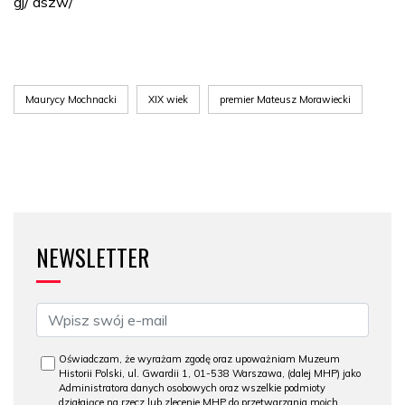
gj/ aszw/
Maurycy Mochnacki
XIX wiek
premier Mateusz Morawiecki
NEWSLETTER
Oświadczam, że wyrażam zgodę oraz upoważniam Muzeum
Historii Polski, ul. Gwardii 1, 01-538 Warszawa, (dalej MHP) jako
Administratora danych osobowych oraz wszelkie podmioty
działające na rzecz lub zlecenie MHP do przetwarzania moich