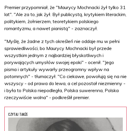
Premier przypomniał, że "Maurycy Mochnacki żył tylko 31
lat". "Ale za to, jak żył. Był publicystą, krytykiem literackim,
politykiem, żołnierzem, teoretykiem polskiego
romantyzmu, a nawet pianistą" - zaznaczył.
"Myślę, że żadne z tych określeń nie oddaje mu w pełni
sprawiedliwości, bo Maurycy Mochnacki był przede
wszystkim jednym z najbardziej błyskotliwych i
porywających umysłów swojej epoki" - ocenił. "Jego
pisma i artykuły wywarły przeogromny wpływ na
potomnych" - tłumaczył. "Co ciekawe, powołują się na nie
wszyscy - od prawa do lewa, a cel pozostał niezmienny -
i była to Polska niepodległa, Polska suwerenna, Polska
rzeczywiście wolna" - podkreślił premier.
CZYTAJ TAKŻE