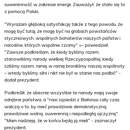
suwerenność w zakresie energii. Zauważył, że stało się to
z pomocą Polski.
"Wyrażam głęboką satysfakcję także z tego powodu, że
mogę być tutaj, że mogę być na grobach powstańców
styczniowych, wspólnych bohaterów naszych państw i
narodów, których wspólnie czcimy" =- powiedział.
"Zawsze podkreślam, że kiedy byliśmy razem,
stanowiliśmy narody wielkiej Rzeczypospolitej, kiedy
szliśmy razem, ramię w ramię broniliśmy naszej wspólnoty
– wtedy byliśmy silni i nikt nie był w stanie nas podbić" -
dodał prezydent.
Podkreślił, że obecnie wszystkie te narody mają swoje
odrębne państwa, a "nasi sąsiedzi z Białorusi cały czas
walczą o to, by mieć prawdziwie demokratyczną,
prawdziwie wolną, suwerenną i niepodległą ojczyznę".
"Mam nadzieję, że w końcu będą ją mieli" - zaznaczył
prezydent.