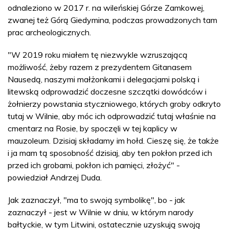
odnaleziono w 2017 r. na wileńskiej Górze Zamkowej,
zwanej też Górą Giedymina, podczas prowadzonych tam
prac archeologicznych.
"W 2019 roku miałem tę niezwykle wzruszającą
możliwość, żeby razem z prezydentem Gitanasem
Nausedą, naszymi małżonkami i delegacjami polską i
litewską odprowadzić doczesne szczątki dowódców i
żołnierzy powstania styczniowego, których groby odkryto
tutaj w Wilnie, aby móc ich odprowadzić tutaj właśnie na
cmentarz na Rosie, by spoczęli w tej kaplicy w
mauzoleum. Dzisiaj składamy im hołd. Cieszę się, że także
i ja mam tą sposobność dzisiaj, aby ten pokłon przed ich
przed ich grobami, pokłon ich pamięci, złożyć" -
powiedział Andrzej Duda.
Jak zaznaczył, "ma to swoją symbolikę", bo - jak
zaznaczył - jest w Wilnie w dniu, w którym narody
bałtyckie, w tym Litwini, ostatecznie uzyskują swoją