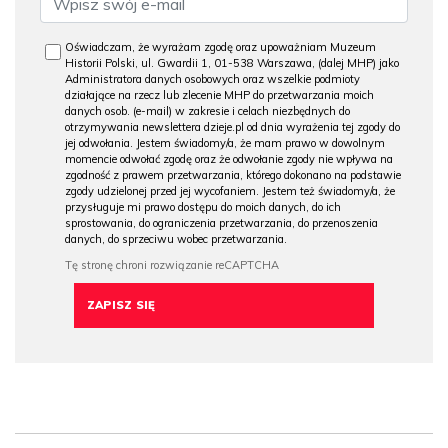
Oświadczam, że wyrażam zgodę oraz upoważniam Muzeum
Historii Polski, ul. Gwardii 1, 01-538 Warszawa, (dalej MHP) jako
Administratora danych osobowych oraz wszelkie podmioty
działające na rzecz lub zlecenie MHP do przetwarzania moich
danych osob. (e-mail) w zakresie i celach niezbędnych do
otrzymywania newslettera dzieje.pl od dnia wyrażenia tej zgody do
jej odwołania. Jestem świadomy/a, że mam prawo w dowolnym
momencie odwołać zgodę oraz że odwołanie zgody nie wpływa na
zgodność z prawem przetwarzania, którego dokonano na podstawie
zgody udzielonej przed jej wycofaniem. Jestem też świadomy/a, że
przysługuje mi prawo dostępu do moich danych, do ich
sprostowania, do ograniczenia przetwarzania, do przenoszenia
danych, do sprzeciwu wobec przetwarzania.