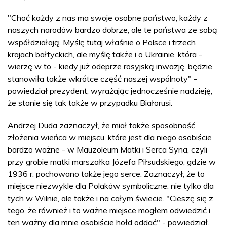
"Choć każdy z nas ma swoje osobne państwo, każdy z
naszych narodów bardzo dobrze, ale te państwa ze sobą
współdziałają. Myślę tutaj właśnie o Polsce i trzech
krajach bałtyckich, ale myślę także i o Ukrainie, która -
wierzę w to - kiedy już odeprze rosyjską inwazję, będzie
stanowiła także wkrótce część naszej wspólnoty" -
powiedział prezydent, wyrażając jednocześnie nadzieję,
że stanie się tak także w przypadku Białorusi.
Andrzej Duda zaznaczył, że miał także sposobność
złożenia wieńca w miejscu, które jest dla niego osobiście
bardzo ważne - w Mauzoleum Matki i Serca Syna, czyli
przy grobie matki marszałka Józefa Piłsudskiego, gdzie w
1936 r. pochowano także jego serce. Zaznaczył, że to
miejsce niezwykle dla Polaków symboliczne, nie tylko dla
tych w Wilnie, ale także i na całym świecie. "Cieszę się z
tego, że również i to ważne miejsce mogłem odwiedzić i
ten ważny dla mnie osobiście hołd oddać" - powiedział.