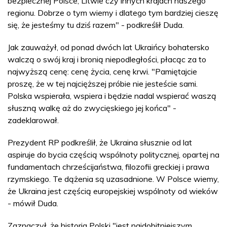
bezpiecznej Polsce, Litwie czy innych krajach naszego
regionu. Dobrze o tym wiemy i dlatego tym bardziej cieszę
się, że jesteśmy tu dziś razem" - podkreślił Duda.
Jak zauważył, od ponad dwóch lat Ukraińcy bohatersko
walczą o swój kraj i bronią niepodległości, płacąc za to
najwyższą cenę: cenę życia, cenę krwi. "Pamiętajcie
proszę, że w tej najcięższej próbie nie jesteście sami.
Polska wspierała, wspiera i będzie nadal wspierać waszą
słuszną walkę aż do zwycięskiego jej końca" -
zadeklarował.
Prezydent RP podkreślił, że Ukraina słusznie od lat
aspiruje do bycia częścią wspólnoty politycznej, opartej na
fundamentach chrześcijaństwa, filozofii greckiej i prawa
rzymskiego. Te dążenia są uzasadnione. W Polsce wiemy,
że Ukraina jest częścią europejskiej wspólnoty od wieków
- mówił Duda.
Zaznaczył, że historia Polski "jest najdobitniejszym