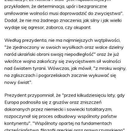
przykładem, że determinacja, upór i bezgraniczne
umiłowanie wolności musi doprowadzić do zwycięstwa".
Dodał, że nie ma żadnego znaczenia, jak silny i jak wielki
wydaje się agresor, zaborca, czy okupant.
Według prezydenta, nie ma najmniejszych wątpliwości,
"że zjednoczony w swoich wysiłkach oraz walce dzielny
naród ukraiński obroni swoją niepodległość" oraz że już
wkrótce wojna zakończy się zwycięstwem sił wolności
nad światem tyranii. Wówczas, jak mówił, "z mroku wojny,
na zgliszczach i pogorzeliskach zacznie wykuwać się
nowy świat".
Prezydent przypomniał, że "przed kilkudziesięciu laty, gdy
Europa podnosiła się z gruzów oraz zniszczeń
dokonanych przez niemiecki i sowiecki totalitaryzm,
rozpoczynał się proces odbudowy wspólnoty państw
kontynentu". "Wspólnoty opartej na fundamentach
chrześcijaństwa, filozofii greckiej oraz prawa rzymskiego"