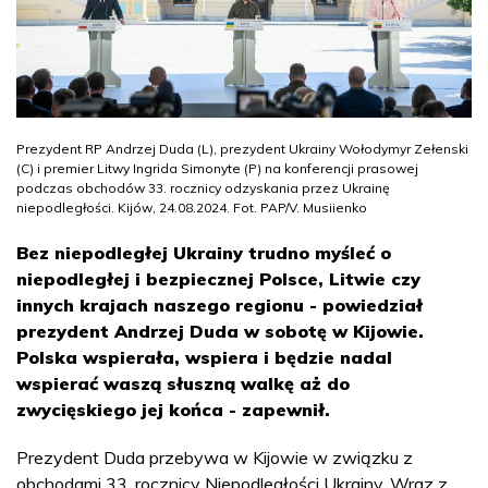
Prezydent RP Andrzej Duda (L), prezydent Ukrainy Wołodymyr Zełenski
(C) i premier Litwy Ingrida Simonyte (P) na konferencji prasowej
podczas obchodów 33. rocznicy odzyskania przez Ukrainę
niepodległości. Kijów, 24.08.2024. Fot. PAP/V. Musiienko
Bez niepodległej Ukrainy trudno myśleć o
niepodległej i bezpiecznej Polsce, Litwie czy
innych krajach naszego regionu - powiedział
prezydent Andrzej Duda w sobotę w Kijowie.
Polska wspierała, wspiera i będzie nadal
wspierać waszą słuszną walkę aż do
zwycięskiego jej końca - zapewnił.
Prezydent Duda przebywa w Kijowie w związku z
obchodami 33. rocznicy Niepodległości Ukrainy. Wraz z