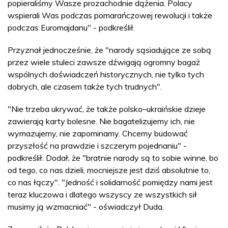
popieraliśmy Wasze prozachodnie dążenia. Polacy
wspierali Was podczas pomarańczowej rewolucji i także
podczas Euromajdanu" - podkreślił.
Przyznał jednocześnie, że "narody sąsiadujące ze sobą
przez wiele stuleci zawsze dźwigają ogromny bagaż
wspólnych doświadczeń historycznych, nie tylko tych
dobrych, ale czasem także tych trudnych".
"Nie trzeba ukrywać, że także polsko–ukraińskie dzieje
zawierają karty bolesne. Nie bagatelizujemy ich, nie
wymazujemy, nie zapominamy. Chcemy budować
przyszłość na prawdzie i szczerym pojednaniu" -
podkreślił. Dodał, że "bratnie narody są to sobie winne, bo
od tego, co nas dzieli, mocniejsze jest dziś absolutnie to,
co nas łączy". "Jedność i solidarność pomiędzy nami jest
teraz kluczowa i dlatego wszyscy ze wszystkich sił
musimy ją wzmacniać" - oświadczył Duda.