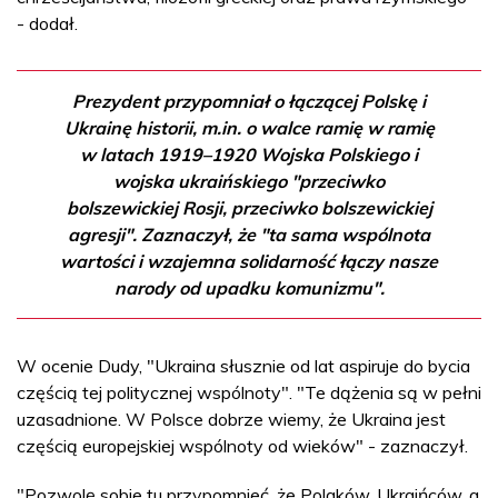
- dodał.
Prezydent przypomniał o łączącej Polskę i
Ukrainę historii, m.in. o walce ramię w ramię
w latach 1919–1920 Wojska Polskiego i
wojska ukraińskiego "przeciwko
bolszewickiej Rosji, przeciwko bolszewickiej
agresji". Zaznaczył, że "ta sama wspólnota
wartości i wzajemna solidarność łączy nasze
narody od upadku komunizmu".
W ocenie Dudy, "Ukraina słusznie od lat aspiruje do bycia
częścią tej politycznej wspólnoty". "Te dążenia są w pełni
uzasadnione. W Polsce dobrze wiemy, że Ukraina jest
częścią europejskiej wspólnoty od wieków" - zaznaczył.
"Pozwolę sobie tu przypomnieć, że Polaków, Ukraińców, a