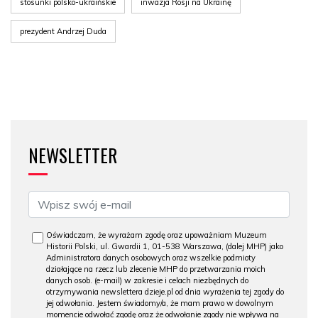
stosunki polsko-ukraińskie
inwazja Rosji na Ukrainę
prezydent Andrzej Duda
NEWSLETTER
Oświadczam, że wyrażam zgodę oraz upoważniam Muzeum
Historii Polski, ul. Gwardii 1, 01-538 Warszawa, (dalej MHP) jako
Administratora danych osobowych oraz wszelkie podmioty
działające na rzecz lub zlecenie MHP do przetwarzania moich
danych osob. (e-mail) w zakresie i celach niezbędnych do
otrzymywania newslettera dzieje.pl od dnia wyrażenia tej zgody do
jej odwołania. Jestem świadomy/a, że mam prawo w dowolnym
momencie odwołać zgodę oraz że odwołanie zgody nie wpływa na