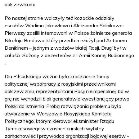
bolszewikami.
Po naszej stronie walczyły też kozackie oddziały
esaułów Wadima Jakowlewa i Aleksandra Salnikowa.
Pierwszy zasilili internowani w Polsce żołnierze generała
Nikołaja Bredowa, który przedtem służył pod Antonem
Denikinem – jednym z wodzów białej Rosji. Drugi był w
całości złożony z dezerterów z I Armii Konnej Budionnego
.
Dla Piłsudskiego ważne było znalezienie formy
politycznej współpracy z rosyjskimi przeciwnikami
bolszewizmu, reprezentantami Rosji nieimperialnej, bo w
grę nie wchodzili biali generałowie kwestionujący prawo
Polski do istnienia. Próbą rozwiązania problemu było
utworzenie w Warszawie Rosyjskiego Komitetu
Politycznego, którym kierował eksminister Rządu
Tymczasowego,w czasach carskich wybitny
zamachowiec i przywódca organizacji bojowej eserów -