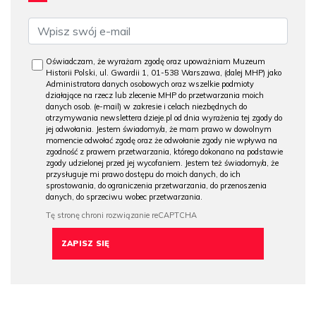
Oświadczam, że wyrażam zgodę oraz upoważniam Muzeum
Historii Polski, ul. Gwardii 1, 01-538 Warszawa, (dalej MHP) jako
Administratora danych osobowych oraz wszelkie podmioty
działające na rzecz lub zlecenie MHP do przetwarzania moich
danych osob. (e-mail) w zakresie i celach niezbędnych do
otrzymywania newslettera dzieje.pl od dnia wyrażenia tej zgody do
jej odwołania. Jestem świadomy/a, że mam prawo w dowolnym
momencie odwołać zgodę oraz że odwołanie zgody nie wpływa na
zgodność z prawem przetwarzania, którego dokonano na podstawie
zgody udzielonej przed jej wycofaniem. Jestem też świadomy/a, że
przysługuje mi prawo dostępu do moich danych, do ich
sprostowania, do ograniczenia przetwarzania, do przenoszenia
danych, do sprzeciwu wobec przetwarzania.