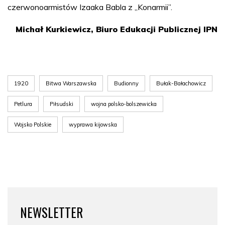
czerwonoarmistów Izaaka Babla z „Konarmii”.
Michał Kurkiewicz, Biuro Edukacji Publicznej IPN
1920
Bitwa Warszawska
Budionny
Bułak-Bałachowicz
Petlura
Piłsudski
wojna polsko-bolszewicka
Wojsko Polskie
wyprawa kijowska
NEWSLETTER