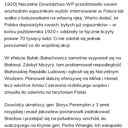
1920) Naczelne Dowództwo WP przedstawiło swoim
wschodnim sojusznikom wybór: internowanie w Polsce lub
walka z bolszewikami na własną rękę. Warto dodać, że
Polska doposażyła swoich, byłych już sojuszników – w
końcu października 1920 r. oddziały te łącznie liczyły
prawie 70 tysięcy ludzi. Ci nie zdołali się jednak
porozumieć co do wspólnej akcji.
W efekcie Bułak-Bałachowicz samotnie wyprawił się na
Białoruś. Zdobył Mozyrz, tam proklamował niepodległość
Białoruskiej Republiki Ludowej i ogłosił się jej Naczelnym
Wodzem. Planował dalszą ofensywę na Mińsk i Homel,
lecz wkrótce Armia Czerwona rozbiła jego wojska i
zmusiła do odwrotu na terytorium Polski.
Dowódcy ukraińscy, gen. Borys Peremykin z 3 armii
rosyjskiej i esauł Jakowlew postanowili zaatakować
Bracław i przebijać się na południowy wschód, do
walczącego na Krymie gen. Piotra Wrangla. Ich eskapada