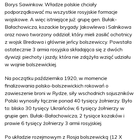
Borys Sawinkow. Władze polskie chciały
podporządkować mu wszystkie rosyjskie formacje
wojskowe. A więc istniejące już: grupę gen. Bułak-
Bałachowicza, kozackie brygady Jakowlewa i Salnikowa
oraz nowo tworzony oddział, który mieli zasilić ochotnicy
z wojsk Bredowa i głównie jeńcy bolszewiccy. Powstała
ostatecznie 3 armia rosyjska składająca się z dwóch
dywizji: piechoty i jazdy, która nie zdążyła wziąć udziału
w wojnie bolszewickiej.
Na początku października 1920, w momencie
finalizowania polsko-bolszewickich rokowań o
zawieszenie broni w Rydze, siły wschodnich sojuszników
Polski wynosiły łącznie ponad 40 tysięcy żołnierzy. Było
to: blisko 30 tysięcy Ukraińców, 6 tysięcy żołnierzy w
grupie gen. Bułak-Bałachowicza, 2 tysiące kozaków i
prawie 6 tysięcy żołnierzy 3 armii rosyjskiej.
Po układzie rozejmowym z Rosja bolszewicką (12 X