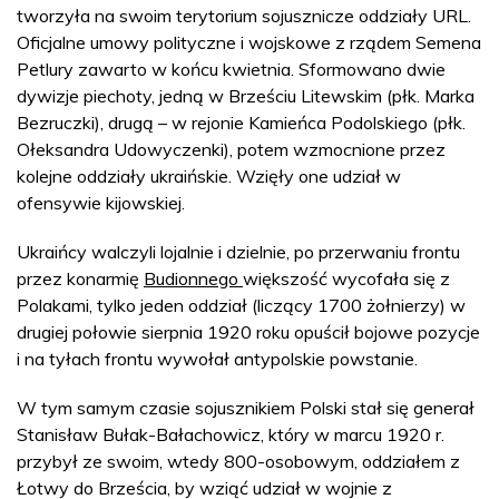
tworzyła na swoim terytorium sojusznicze oddziały URL.
Oficjalne umowy polityczne i wojskowe z rządem Semena
Petlury zawarto w końcu kwietnia. Sformowano dwie
dywizje piechoty, jedną w Brześciu Litewskim (płk. Marka
Bezruczki), drugą – w rejonie Kamieńca Podolskiego (płk.
Ołeksandra Udowyczenki), potem wzmocnione przez
kolejne oddziały ukraińskie. Wzięły one udział w
ofensywie kijowskiej.
Ukraińcy walczyli lojalnie i dzielnie, po przerwaniu frontu
przez konarmię
Budionnego
większość wycofała się z
Polakami, tylko jeden oddział (liczący 1700 żołnierzy) w
drugiej połowie sierpnia 1920 roku opuścił bojowe pozycje
i na tyłach frontu wywołał antypolskie powstanie.
W tym samym czasie sojusznikiem Polski stał się generał
Stanisław Bułak-Bałachowicz, który w marcu 1920 r.
przybył ze swoim, wtedy 800-osobowym, oddziałem z
Łotwy do Brześcia, by wziąć udział w wojnie z