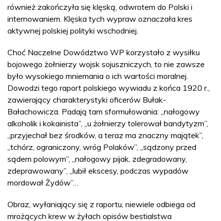
również zakończyła się klęską, odwrotem do Polski i
internowaniem. Klęska tych wypraw oznaczała kres
aktywnej polskiej polityki wschodniej.
Choć Naczelne Dowództwo WP korzystało z wysiłku
bojowego żołnierzy wojsk sojuszniczych, to nie zawsze
było wysokiego mniemania o ich wartości moralnej.
Dowodzi tego raport polskiego wywiadu z końca 1920 r.,
zawierający charakterystyki oficerów Bułak-
Bałachowicza. Padają tam sformułowania: „nałogowy
alkoholik i kokainista”, „u żołnierzy tolerował bandytyzm”,
„przyjechał bez środków, a teraz ma znaczny majątek”,
„tchórz, ograniczony, wróg Polaków”, „sądzony przed
sądem polowym”, „nałogowy pijak, zdegradowany,
zdeprawowany”, „lubił ekscesy, podczas wypadów
mordował Żydów”…
Obraz, wyłaniający się z raportu, niewiele odbiega od
mrożących krew w żyłach opisów bestialstwa