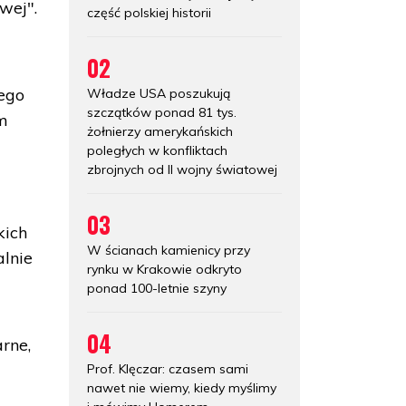
wej".
część polskiej historii
02
łego
Władze USA poszukują
szczątków ponad 81 tys.
um
żołnierzy amerykańskich
poległych w konfliktach
zbrojnych od II wojny światowej
03
kich
W ścianach kamienicy przy
alnie
rynku w Krakowie odkryto
ponad 100-letnie szyny
04
arne,
Prof. Klęczar: czasem sami
nawet nie wiemy, kiedy myślimy