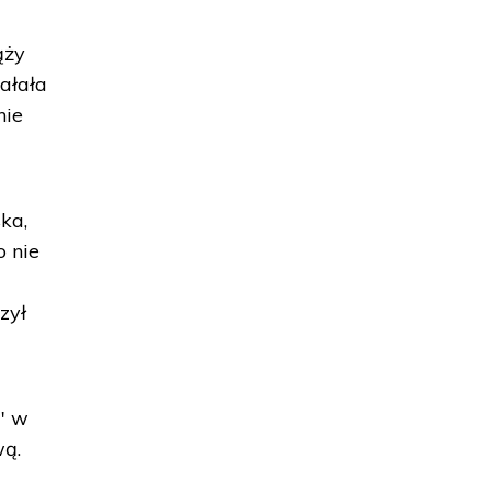
ąży
iałała
nie
ka,
o nie
zył
" w
wą.