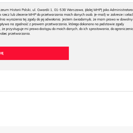
m Historii Polski, ul. Gwardii 1, 01-538 Warszawa, (dalej MHP) jako Administratora
 rzecz lub zlecenie MHP do przetwarzania moich danych osob. (e-mail) w zakresie i celac
 dnia wyrażenia tej zgody do jej odwołania. Jestem świadomy/a, że mam prawo w dowoln
wpływa na zgodność z prawem przetwarzania, którego dokonano na podstawie zgody
, że przysługuje mi prawo dostępu do moich danych, do ich sprostowania, do ograniczeni
wobec przetwarzania.