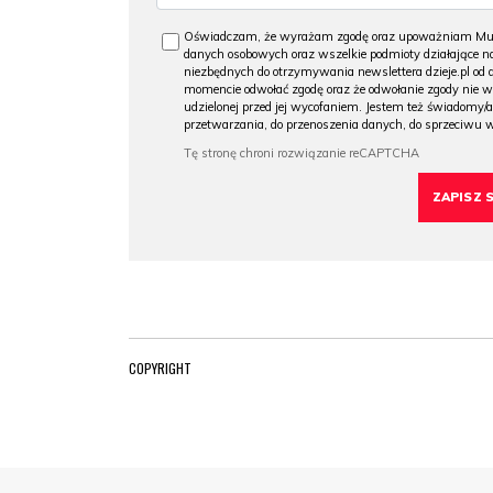
Oświadczam, że wyrażam zgodę oraz upoważniam Muzeu
danych osobowych oraz wszelkie podmioty działające na
niezbędnych do otrzymywania newslettera dzieje.pl od
momencie odwołać zgodę oraz że odwołanie zgody nie 
udzielonej przed jej wycofaniem. Jestem też świadomy/a
przetwarzania, do przenoszenia danych, do sprzeciwu 
COPYRIGHT