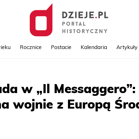
ieku
Rocznice
Postacie
Kalendaria
Artykuły
Przejdź
do
treści
da w „Il Messaggero”: 
na wojnie z Europą Śr