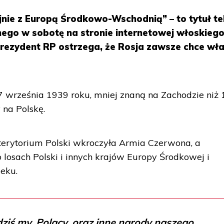
jnie z Europą Środkowo-Wschodnią” – to tytuł te
ego w sobotę na stronie internetowej włoskieg
 Prezydent RP ostrzega, że Rosja zawsze chce wł
 września 1939 roku, mniej znaną na Zachodzie niż 
 na Polskę.
a terytorium Polski wkroczyła Armia Czerwona, a
losach Polski i innych krajów Europy Środkowej i
eku.
dziś my, Polacy, oraz inne narody naszego