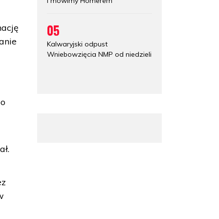
i mówimy Homerem
05
nację
anie
Kalwaryjski odpust
Wniebowzięcia NMP od niedzieli
po
ał.
ez
w