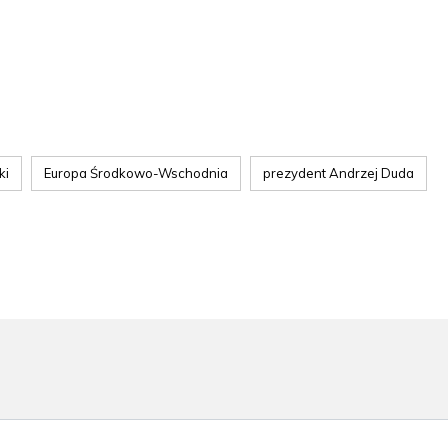
ki
Europa Środkowo-Wschodnia
prezydent Andrzej Duda