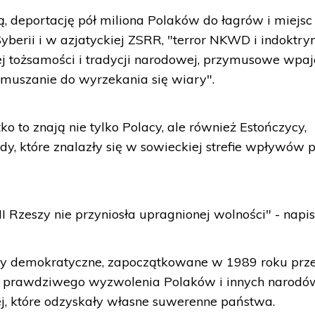
, deportację pół miliona Polaków do łagrów i miejsc
berii i w azjatyckiej ZSRR, "terror NKWD i indoktry
iej tożsamości i tradycji narodowej, przymusowe wpaj
muszanie do wyrzekania się wiary".
o to znają nie tylko Polacy, ale również Estończycy,
ody, które znalazły się w sowieckiej strefie wpływów 
I Rzeszy nie przyniosła upragnionej wolności" - napis
any demokratyczne, zapoczątkowane w 1989 roku prz
do prawdziwego wyzwolenia Polaków i innych narodó
j, które odzyskały własne suwerenne państwa.