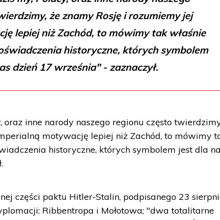
wierdzimy, że znamy Rosję i rozumiemy jej
ję lepiej niż Zachód, to mówimy tak właśnie
oświadczenia historyczne, których symbolem
nas dzień 17 września" - zaznaczył.
, oraz inne narody naszego regionu często twierdzimy
mperialną motywację lepiej niż Zachód, to mówimy t
iadczenia historyczne, których symbolem jest dla n
.
ajnej części paktu Hitler-Stalin, podpisanego 23 sierpn
plomacji: Ribbentropa i Mołotowa; "dwa totalitarne