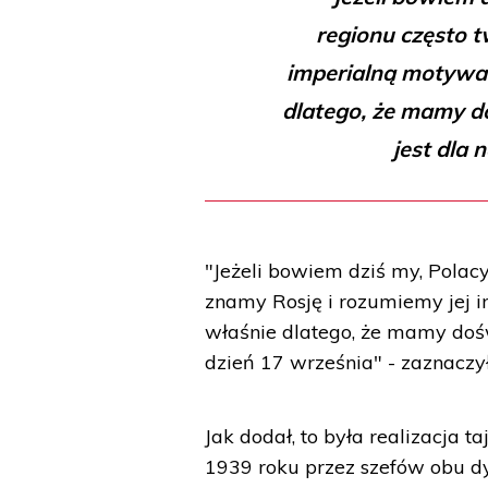
regionu często t
imperialną motywac
dlatego, że mamy d
jest dla 
"Jeżeli bowiem dziś my, Polacy
znamy Rosję i rozumiemy jej i
właśnie dlatego, że mamy dośw
dzień 17 września" - zaznaczył
Jak dodał, to była realizacja t
1939 roku przez szefów obu dy