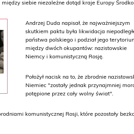
c między siebie niezależne dotąd kraje Europy Środko
Andrzej Duda napisał, że najważniejszym
skutkiem paktu była likwidacja niepodleg
państwa polskiego i podział jego terytori
między dwóch okupantów: nazistowskie
Niemcy i komunistyczną Rosję.
Położył nacisk na to, że zbrodnie nazistows
Niemiec "zostały jednak przynajmniej mor
potępione przez cały wolny świat".
zbrodniami komunistycznej Rosji, które pozostały bezk