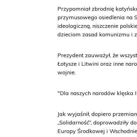
Przypomniał zbrodnię katyńską
przymusowego osiedlenia na Sy
ideologiczną, niszczenie polsk
dzieciom zasad komunizmu i z
Prezydent zauważył, że wszystk
Łotysze i Litwini oraz inne nar
wojnie.
"Dla naszych narodów klęska II
Jak wyjaśnił, dopiero przemi
„Solidarność”, doprowadziły 
Europy Środkowej i Wschodnie