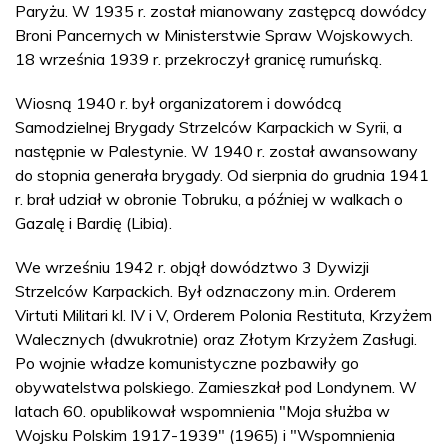
Paryżu. W 1935 r. został mianowany zastępcą dowódcy
Broni Pancernych w Ministerstwie Spraw Wojskowych.
18 września 1939 r. przekroczył granicę rumuńską.
Wiosną 1940 r. był organizatorem i dowódcą
Samodzielnej Brygady Strzelców Karpackich w Syrii, a
następnie w Palestynie. W 1940 r. został awansowany
do stopnia generała brygady. Od sierpnia do grudnia 1941
r. brał udział w obronie Tobruku, a później w walkach o
Gazalę i Bardię (Libia).
We wrześniu 1942 r. objął dowództwo 3 Dywizji
Strzelców Karpackich. Był odznaczony m.in. Orderem
Virtuti Militari kl. IV i V, Orderem Polonia Restituta, Krzyżem
Walecznych (dwukrotnie) oraz Złotym Krzyżem Zasługi.
Po wojnie władze komunistyczne pozbawiły go
obywatelstwa polskiego. Zamieszkał pod Londynem. W
latach 60. opublikował wspomnienia "Moja służba w
Wojsku Polskim 1917-1939" (1965) i "Wspomnienia