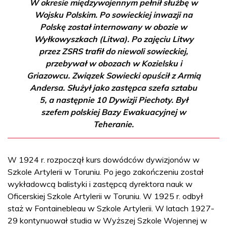
W okresie międzywojennym pełnił służbę w
Wojsku Polskim. Po sowieckiej inwazji na
Polskę został internowany w obozie w
Wyłkowyszkach (Litwa). Po zajęciu Litwy
przez ZSRS trafił do niewoli sowieckiej,
przebywał w obozach w Kozielsku i
Griazowcu. Związek Sowiecki opuścił z Armią
Andersa. Służył jako zastępca szefa sztabu
5, a następnie 10 Dywizji Piechoty. Był
szefem polskiej Bazy Ewakuacyjnej w
Teheranie.
W 1924 r. rozpoczął kurs dowódców dywizjonów w
Szkole Artylerii w Toruniu. Po jego zakończeniu został
wykładowcą balistyki i zastępcą dyrektora nauk w
Oficerskiej Szkole Artylerii w Toruniu. W 1925 r. odbył
staż w Fontainebleau w Szkole Artylerii. W latach 1927-
29 kontynuował studia w Wyższej Szkole Wojennej w