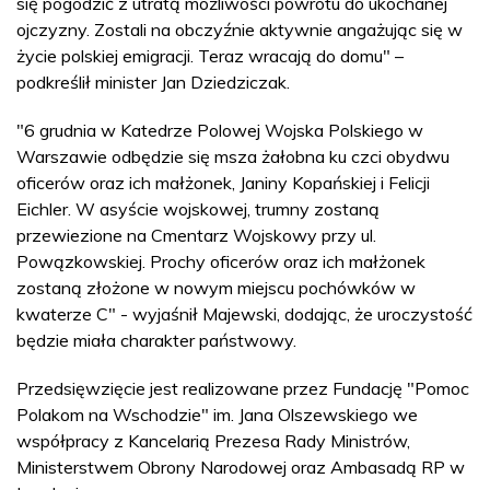
się pogodzić z utratą możliwości powrotu do ukochanej
ojczyzny. Zostali na obczyźnie aktywnie angażując się w
życie polskiej emigracji. Teraz wracają do domu" –
podkreślił minister Jan Dziedziczak.
"6 grudnia w Katedrze Polowej Wojska Polskiego w
Warszawie odbędzie się msza żałobna ku czci obydwu
oficerów oraz ich małżonek, Janiny Kopańskiej i Felicji
Eichler. W asyście wojskowej, trumny zostaną
przewiezione na Cmentarz Wojskowy przy ul.
Powązkowskiej. Prochy oficerów oraz ich małżonek
zostaną złożone w nowym miejscu pochówków w
kwaterze C" - wyjaśnił Majewski, dodając, że uroczystość
będzie miała charakter państwowy.
Przedsięwzięcie jest realizowane przez Fundację "Pomoc
Polakom na Wschodzie" im. Jana Olszewskiego we
współpracy z Kancelarią Prezesa Rady Ministrów,
Ministerstwem Obrony Narodowej oraz Ambasadą RP w