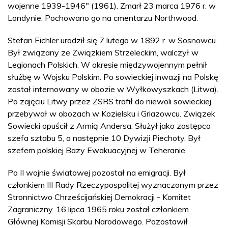
wojenne 1939-1946" (1961). Zmarł 23 marca 1976 r. w
Londynie. Pochowano go na cmentarzu Northwood.
Stefan Eichler urodził się 7 lutego w 1892 r. w Sosnowcu.
Był związany ze Związkiem Strzeleckim, walczył w
Legionach Polskich. W okresie międzywojennym pełnił
służbę w Wojsku Polskim. Po sowieckiej inwazji na Polskę
został internowany w obozie w Wyłkowyszkach (Litwa).
Po zajęciu Litwy przez ZSRS trafił do niewoli sowieckiej,
przebywał w obozach w Kozielsku i Griazowcu. Związek
Sowiecki opuścił z Armią Andersa. Służył jako zastępca
szefa sztabu 5, a następnie 10 Dywizji Piechoty. Był
szefem polskiej Bazy Ewakuacyjnej w Teheranie.
Po II wojnie światowej pozostał na emigracji. Był
członkiem III Rady Rzeczypospolitej wyznaczonym przez
Stronnictwo Chrześcijańskiej Demokracji - Komitet
Zagraniczny. 16 lipca 1965 roku został członkiem
Głównej Komisji Skarbu Narodowego. Pozostawił