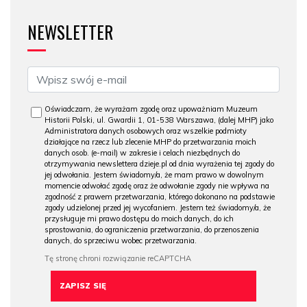
NEWSLETTER
Oświadczam, że wyrażam zgodę oraz upoważniam Muzeum
Historii Polski, ul. Gwardii 1, 01-538 Warszawa, (dalej MHP) jako
Administratora danych osobowych oraz wszelkie podmioty
działające na rzecz lub zlecenie MHP do przetwarzania moich
danych osob. (e-mail) w zakresie i celach niezbędnych do
otrzymywania newslettera dzieje.pl od dnia wyrażenia tej zgody do
jej odwołania. Jestem świadomy/a, że mam prawo w dowolnym
momencie odwołać zgodę oraz że odwołanie zgody nie wpływa na
zgodność z prawem przetwarzania, którego dokonano na podstawie
zgody udzielonej przed jej wycofaniem. Jestem też świadomy/a, że
przysługuje mi prawo dostępu do moich danych, do ich
sprostowania, do ograniczenia przetwarzania, do przenoszenia
danych, do sprzeciwu wobec przetwarzania.