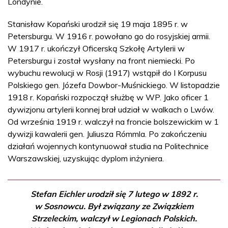
Londynie.
Stanisław Kopański urodził się 19 maja 1895 r. w
Petersburgu. W 1916 r. powołano go do rosyjskiej armii.
W 1917 r. ukończył Oficerską Szkołę Artylerii w
Petersburgu i został wysłany na front niemiecki. Po
wybuchu rewolucji w Rosji (1917) wstąpił do I Korpusu
Polskiego gen. Józefa Dowbor-Muśnickiego. W listopadzie
1918 r. Kopański rozpoczął służbę w WP. Jako oficer 1
dywizjonu artylerii konnej brał udział w walkach o Lwów.
Od września 1919 r. walczył na froncie bolszewickim w 1
dywizji kawalerii gen. Juliusza Rómmla. Po zakończeniu
działań wojennych kontynuował studia na Politechnice
Warszawskiej, uzyskując dyplom inżyniera.
Stefan Eichler urodził się 7 lutego w 1892 r.
w Sosnowcu. Był związany ze Związkiem
Strzeleckim, walczył w Legionach Polskich.