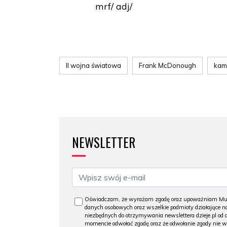
mrf/ adj/
II wojna światowa
Frank McDonough
kam
NEWSLETTER
Oświadczam, że wyrażam zgodę oraz upoważniam Muzeu
danych osobowych oraz wszelkie podmioty działające na
niezbędnych do otrzymywania newslettera dzieje.pl od
momencie odwołać zgodę oraz że odwołanie zgody nie 