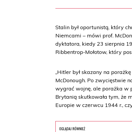
Stalin był oportunistą, który c
Niemcami – mówi prof. McDono
dyktatora, kiedy 23 sierpnia 
Ribbentrop-Mołotow, który posi
„Hitler był skazany na porażk
McDonough. Po zwycięstwie n
wygrać wojnę, ale porażka w 
Brytanią skutkowała tym, że m
Europie w czerwcu 1944 r., czy
OGLĄDAJ RÓWNIEŻ