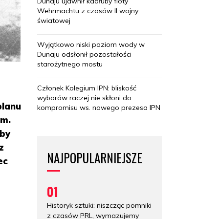
Dunaju ujawnił kadłuby floty
Wehrmachtu z czasów II wojny
światowej
Wyjątkowo niski poziom wody w
Dunaju odsłonił pozostałości
starożytnego mostu
Członek Kolegium IPN: bliskość
wyborów raczej nie skłoni do
planu
kompromisu ws. nowego prezesa IPN
im.
aby
z
NAJPOPULARNIEJSZE
ec
01
Historyk sztuki: niszcząc pomniki
z czasów PRL, wymazujemy