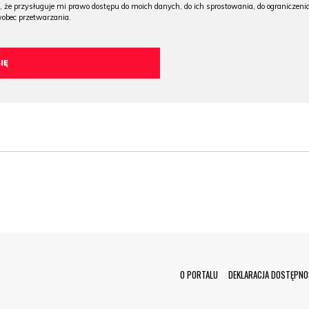
, że przysługuje mi prawo dostępu do moich danych, do ich sprostowania, do ograniczeni
wobec przetwarzania.
Menu Footer
O PORTALU
DEKLARACJA DOSTĘPNO