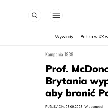
Wywiady
Polska w XX w
Search
Kampania 1939
Prof. McDonou
Brytania wyp
aby bronić Po
PUBLIKACJA: 03.09.2023
Wiadomości