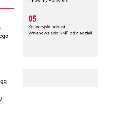
i mówimy Homerem
05
Kalwaryjski odpust
z
Wniebowzięcia NMP od niedzieli
iego
ogą
j