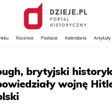
ieku
Rocznice
Postacie
Kalendaria
Artykuły
Przejdź
do
treści
gh, brytyjski historyk
owiedziały wojnę Hitle
lski