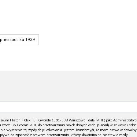
pania polska 1939
m Historii Polski, ul. Gwardii 1, 01-538 Warszawa, (dalej MHP) jako Administratora
 rzecz lub zlecenie MHP do przetwarzania moich danych osob. (e-mail) w zakresie i celac
 dnia wyrażenia tej zgody do jej odwołania. Jestem świadomy/a, że mam prawo w dowoln
wpływa na zgodność z prawem przetwarzania, którego dokonano na podstawie zgody