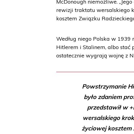
McDonough niemożliwe. „Jego c
rewizji traktatu wersalskiego 
kosztem Związku Radzieckiego”
Według niego Polska w 1939 r
Hitlerem i Stalinem, albo stać
ostatecznie wygrają wojnę z N
Powstrzymanie Hit
było zdaniem prof
przedstawił w +M
wersalskiego krok
życiowej kosztem 