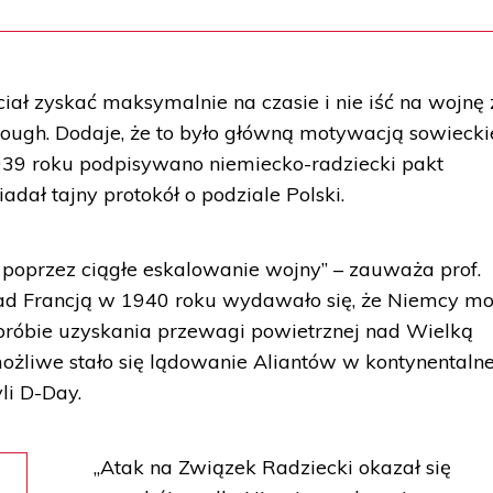
hciał zyskać maksymalnie na czasie i nie iść na wojnę 
ugh. Dodaje, że to było główną motywacją sowieck
1939 roku podpisywano niemiecko-radziecki pakt
adał tajny protokół o podziale Polski.
ę poprzez ciągłe eskalowanie wojny” – zauważa prof.
ad Francją w 1940 roku wydawało się, że Niemcy m
próbie uzyskania przewagi powietrznej nad Wielką
ożliwe stało się lądowanie Aliantów w kontynentalne
li D-Day.
„Atak na Związek Radziecki okazał się