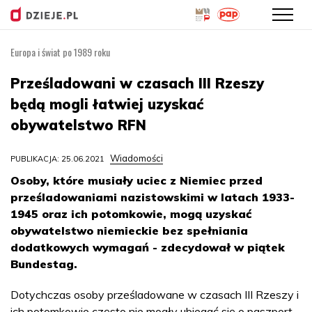
Europa i świat po 1989 roku
Przejdź
do
Prześladowani w czasach III Rzeszy
treści
będą mogli łatwiej uzyskać
obywatelstwo RFN
Wiadomości
PUBLIKACJA: 25.06.2021
Osoby, które musiały uciec z Niemiec przed
prześladowaniami nazistowskimi w latach 1933-
1945 oraz ich potomkowie, mogą uzyskać
obywatelstwo niemieckie bez spełniania
dodatkowych wymagań - zdecydował w piątek
Bundestag.
Dotychczas osoby prześladowane w czasach III Rzeszy i
ich potomkowie często nie mogły ubiegać się o paszport