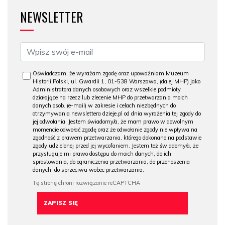
NEWSLETTER
Oświadczam, że wyrażam zgodę oraz upoważniam Muzeum
Historii Polski, ul. Gwardii 1, 01-538 Warszawa, (dalej MHP) jako
Administratora danych osobowych oraz wszelkie podmioty
działające na rzecz lub zlecenie MHP do przetwarzania moich
danych osob. (e-mail) w zakresie i celach niezbędnych do
otrzymywania newslettera dzieje.pl od dnia wyrażenia tej zgody do
jej odwołania. Jestem świadomy/a, że mam prawo w dowolnym
momencie odwołać zgodę oraz że odwołanie zgody nie wpływa na
zgodność z prawem przetwarzania, którego dokonano na podstawie
zgody udzielonej przed jej wycofaniem. Jestem też świadomy/a, że
przysługuje mi prawo dostępu do moich danych, do ich
sprostowania, do ograniczenia przetwarzania, do przenoszenia
danych, do sprzeciwu wobec przetwarzania.