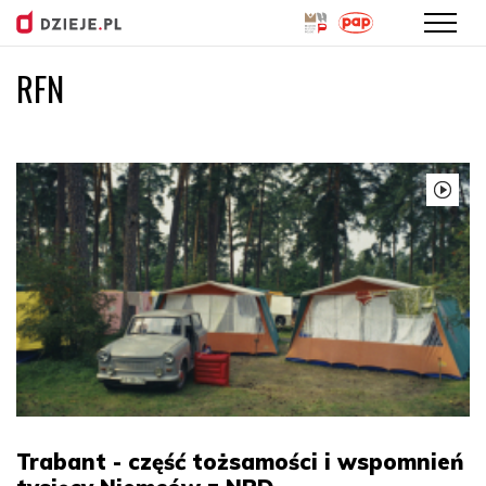
RFN
Przejdź
do
treści
Trabant - część tożsamości i wspomnień