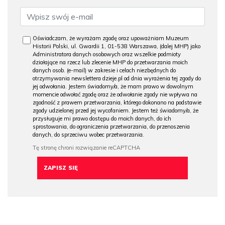
Oświadczam, że wyrażam zgodę oraz upoważniam Muzeum
Historii Polski, ul. Gwardii 1, 01-538 Warszawa, (dalej MHP) jako
Administratora danych osobowych oraz wszelkie podmioty
działające na rzecz lub zlecenie MHP do przetwarzania moich
danych osob. (e-mail) w zakresie i celach niezbędnych do
otrzymywania newslettera dzieje.pl od dnia wyrażenia tej zgody do
jej odwołania. Jestem świadomy/a, że mam prawo w dowolnym
momencie odwołać zgodę oraz że odwołanie zgody nie wpływa na
zgodność z prawem przetwarzania, którego dokonano na podstawie
zgody udzielonej przed jej wycofaniem. Jestem też świadomy/a, że
przysługuje mi prawo dostępu do moich danych, do ich
sprostowania, do ograniczenia przetwarzania, do przenoszenia
danych, do sprzeciwu wobec przetwarzania.