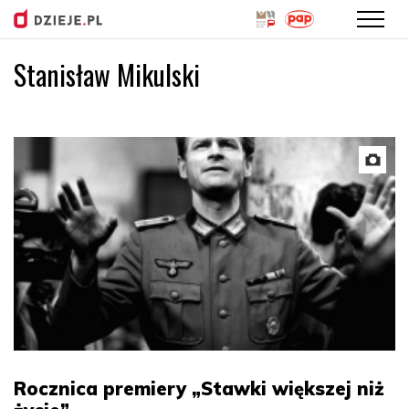
Stanisław Mikulski
Przejdź
do
treści
Rocznica premiery „Stawki większej niż