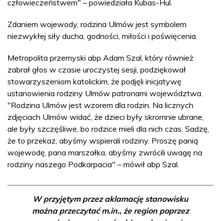
człowieczeństwem" – powiedziała Kubas-Hul.
Zdaniem wojewody, rodzina Ulmów jest symbolem
niezwykłej siły ducha, godności, miłości i poświęcenia.
Metropolita przemyski abp Adam Szal, który również
zabrał głos w czasie uroczystej sesji, podziękował
stowarzyszeniom katolickim, że podjęli inicjatywę
ustanowienia rodziny Ulmów patronami województwa.
"Rodzina Ulmów jest wzorem dla rodzin. Na licznych
zdjęciach Ulmów widać, że dzieci były skromnie ubrane,
ale były szczęśliwe, bo rodzice mieli dla nich czas. Sadzę,
że to przekaz, abyśmy wspierali rodziny. Proszę panią
wojewodę, pana marszałka, abyśmy zwrócili uwagę na
rodziny naszego Podkarpacia" – mówił abp Szal.
W przyjętym przez aklamację stanowisku
można przeczytać m.in., że region poprzez