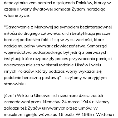
depozytariuszem pamięci o tysiącach Polaków, którzy w
czasie II wojny światowej pomagali Żydom, narażając
własne życie.
"Samarytanie z Markowej są symbolem bezinteresownej
miłości do drugiego człowieka, a ich beatyfikacja jeszcze
bardziej podkreśliła fakt, iż są w życiu wartości, które
nadają mu pełny wymiar człowieczeństwa. Samorząd
województwa podkarpackiego był jedną z pierwszych
instytucji, które rozpoczęły proces przywracania pamięci i
należytego miejsca w historii rodzinie Ulmów i wielu
innych Polaków, którzy podczas wojny wykazali się
podobnie heroiczną postawą" – czytamy w przyjętym
stanowisku.
Józef i Wiktoria Ulmowie i ich siedmioro dzieci zostali
zamordowani przez Niemców 24 marca 1944 r. Niemcy
zgładzili też Żydów ukrywanych przez Ulmów. W
masakrze zginęło wówczas 16 osób. W 1995 r. Wiktoria i