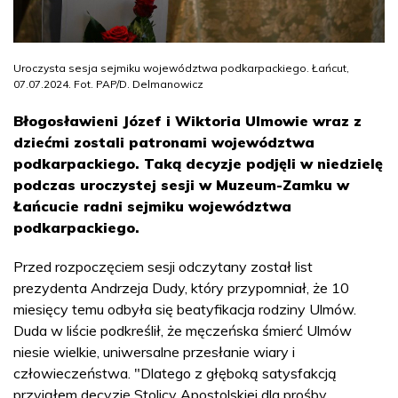
Uroczysta sesja sejmiku województwa podkarpackiego. Łańcut,
07.07.2024. Fot. PAP/D. Delmanowicz
Błogosławieni Józef i Wiktoria Ulmowie wraz z
dziećmi zostali patronami województwa
podkarpackiego. Taką decyzje podjęli w niedzielę
podczas uroczystej sesji w Muzeum-Zamku w
Łańcucie radni sejmiku województwa
podkarpackiego.
Przed rozpoczęciem sesji odczytany został list
prezydenta Andrzeja Dudy, który przypomniał, że 10
miesięcy temu odbyła się beatyfikacja rodziny Ulmów.
Duda w liście podkreślił, że męczeńska śmierć Ulmów
niesie wielkie, uniwersalne przesłanie wiary i
człowieczeństwa. "Dlatego z głęboką satysfakcją
przyjąłem decyzję Stolicy Apostolskiej dla prośby