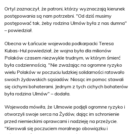
Ortyl zaznaczył, że patroni, którzy wyznaczają kierunek
postępowania są nam potrzebni. "Od dziś musimy
postępować tak, żeby rodzina Ulmów była z nas dumna"
– powiedział.
Obecna w Łańcucie wojewoda podkarpacki Teresa
Kubas-Hul powiedział, że wojna była dla milionów
Polaków czasem niezwykle trudnym, w którym śmierć
była codziennością. "Nie zważając na ogromne ryzyko
wielu Polaków w poczuciu ludzkiej solidarności ratowało
swoich żydowskich sąsiadów. Niosąc im pomoc stawali
się cichymi bohaterami. Jednym z tych cichych bohaterów
była rodzina Ulmów" – dodała.
Wojewoda mówiła, że Ulmowie podjęli ogromne ryzyko i
otworzyli swoje serca na Żydów, dając im schronienie
przed niemieckimi oprawcami i nadzieję na przeżycie.
"Kierowali się poczuciem moralnego obowiązku i