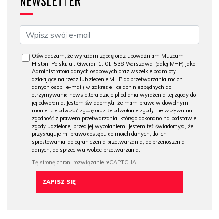
NEWSLETTER
Oświadczam, że wyrażam zgodę oraz upoważniam Muzeum
Historii Polski, ul. Gwardii 1, 01-538 Warszawa, (dalej MHP) jako
Administratora danych osobowych oraz wszelkie podmioty
działające na rzecz lub zlecenie MHP do przetwarzania moich
danych osob. (e-mail) w zakresie i celach niezbędnych do
otrzymywania newslettera dzieje.pl od dnia wyrażenia tej zgody do
jej odwołania. Jestem świadomy/a, że mam prawo w dowolnym
momencie odwołać zgodę oraz że odwołanie zgody nie wpływa na
zgodność z prawem przetwarzania, którego dokonano na podstawie
zgody udzielonej przed jej wycofaniem. Jestem też świadomy/a, że
przysługuje mi prawo dostępu do moich danych, do ich
sprostowania, do ograniczenia przetwarzania, do przenoszenia
danych, do sprzeciwu wobec przetwarzania.