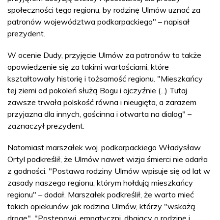
społeczności tego regionu, by rodzinę Ulmów uznać za
patronów województwa podkarpackiego" – napisał
prezydent.
W ocenie Dudy, przyjęcie Ulmów za patronów to także
opowiedzenie się za takimi wartościami, które
kształtowały historię i tożsamość regionu. "Mieszkańcy
tej ziemi od pokoleń służą Bogu i ojczyźnie (...) Tutaj
zawsze trwała polskość równa i nieugięta, a zarazem
przyjazna dla innych, gościnna i otwarta na dialog" –
zaznaczył prezydent.
Natomiast marszałek woj. podkarpackiego Władysław
Ortyl podkreślił, że Ulmów nawet wizja śmierci nie odarła
z godności. "Postawa rodziny Ulmów wpisuje się od lat w
zasady naszego regionu, którym hołdują mieszkańcy
regionu" – dodał. Marszałek podkreślił, że warto mieć
takich opiekunów, jak rodzina Ulmów, którzy "wskażą
drogę". "Postępowi, empatyczni, dbający o rodzinę i