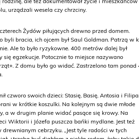
 rodzinę, ale też dokumentował życie i mieszkańców
u, urządzali wesela czy chrzciny.
 czterech Żydów piłujących drewno przed domem.
„To byli bracia, ich ojcem był Saul Goldman. Patrzą w k
nie. Ale to było ryzykowne. 400 metrów dalej był
 się egzekucje. Potocznie to miejsce nazywano
ząt+. Z domu było go widać. Zastrzelono tam ponad
.
ł czworo swoich dzieci: Stasię, Basię, Antosia i Filipa
brani w krótkie koszulki. Na kolejnym są dwie młode
y, a w drugim planie widać pasące się krowy. Na
ieci Wiktorii i Józefa puszcza bańki mydlane. Jest też
w drewnianym cebrzyku. „Jest tyle radości w tych
iał: +trzeba być diabłem z piekła rodem, żeby takie d