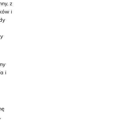
ny, z
ków i
ody
zy
ony
a i
nę
,