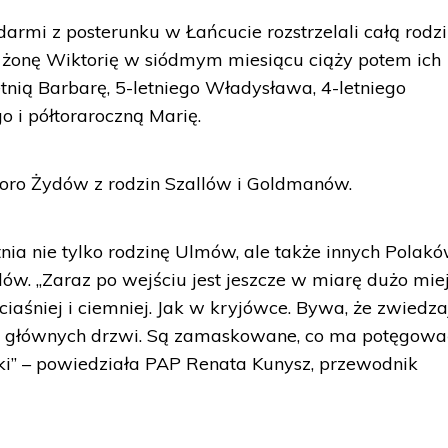
rmi z posterunku w Łańcucie rozstrzelali całą rodz
o żonę Wiktorię w siódmym miesiącu ciąży potem ich
letnią Barbarę, 5-letniego Władysława, 4-letniego
go i półtoraroczną Marię.
ro Żydów z rodzin Szallów i Goldmanów.
 nie tylko rodzinę Ulmów, ale także innych Polakó
ydów. „Zaraz po wejściu jest jeszcze w miarę dużo miej
 ciaśniej i ciemniej. Jak w kryjówce. Bywa, że zwiedz
m głównych drzwi. Są zamaskowane, co ma potęgowa
ki” – powiedziała PAP Renata Kunysz, przewodnik