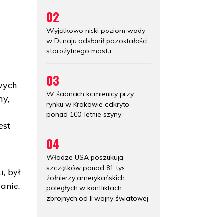
02
Wyjątkowo niski poziom wody
w Dunaju odsłonił pozostałości
starożytnego mostu
03
wych
W ścianach kamienicy przy
my,
rynku w Krakowie odkryto
ponad 100-letnie szyny
est
04
Władze USA poszukują
szczątków ponad 81 tys.
, był
żołnierzy amerykańskich
anie.
poległych w konfliktach
zbrojnych od II wojny światowej