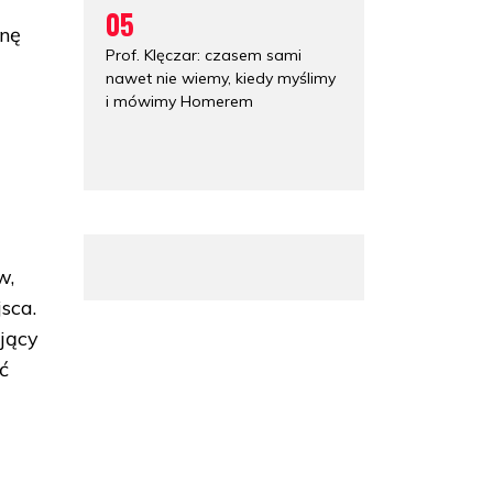
05
inę
Prof. Klęczar: czasem sami
nawet nie wiemy, kiedy myślimy
i mówimy Homerem
w,
sca.
ający
ć