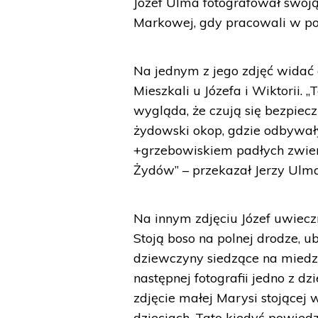
Józef Ulma fotografował swoją
Markowej, gdy pracowali w pol
Na jednym z jego zdjęć widać
Mieszkali u Józefa i Wiktorii. 
wygląda, że czują się bezpiecz
żydowski okop, gdzie odbywały
+grzebowiskiem padłych zwier
Żydów” – przekazał Jerzy Ulma
Na innym zdjęciu Józef uwieczni
Stoją boso na polnej drodze, u
dziewczyny siedzące na miedz
następnej fotografii jedno z dz
zdjęcie małej Marysi stojącej 
dzieciach. Tato kiedyś powiedz