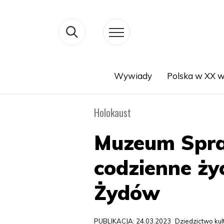
Wywiady
Polska w XX w
Search
Holokaust
Muzeum Spra
codzienne ży
Żydów
PUBLIKACJA: 24.03.2023
Dziedzictwo ku