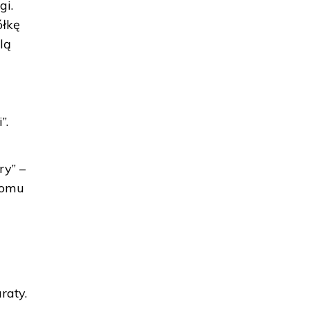
gi.
ółkę
lą
”.
ry” –
domu
u
raty.