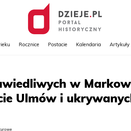
ieku
Rocznice
Postacie
Kalendaria
Artykuły
Przejdź
do
treści
wiedliwych w Markowe
cie Ulmów i ukrywanyc
lturowe