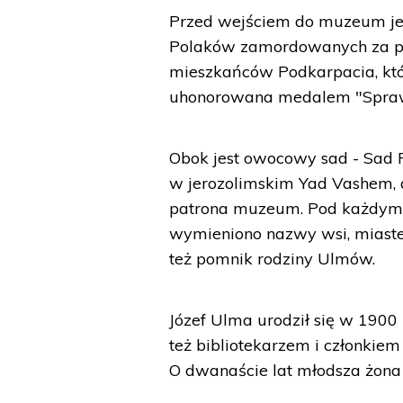
Przed wejściem do muzeum jes
Polaków zamordowanych za p
mieszkańców Podkarpacia, któr
uhonorowana medalem "Spraw
Obok jest owocowy sad - Sad P
w jerozolimskim Yad Vashem, a
patrona muzeum. Pod każdym 
wymieniono nazwy wsi, miaste
też pomnik rodziny Ulmów.
Józef Ulma urodził się w 1900 
też bibliotekarzem i członkie
O dwanaście lat młodsza żona