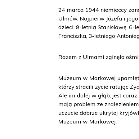
24 marca 1944 niemieccy żanda
Ulmów. Najpierw Józefa i jeg
dzieci: 8-letnią Stanisławę, 6-
Franciszka, 3-letniego Antonie
Razem z Ulmami zginęło ośmio
Muzeum w Markowej upamiętnia
którzy stracili życie ratując Ż
Ale im dalej w głąb, jest coraz
mają problem ze znalezienie
uczucie dobrze ukrytej kryjów
Muzeum w Markowej.