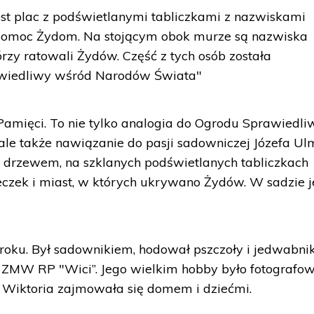
t plac z podświetlanymi tabliczkami z nazwiskami
omoc Żydom. Na stojącym obok murze są nazwiska
zy ratowali Żydów. Część z tych osób została
iedliwy wśród Narodów Świata"
amięci. To nie tylko analogia do Ogrodu Sprawiedli
le także nawiązanie do pasji sadowniczej Józefa Ul
drzewem, na szklanych podświetlanych tabliczkach
czek i miast, w których ukrywano Żydów. W sadzie j
roku. Był sadownikiem, hodował pszczoły i jedwabniki
m ZMW RP "Wici”. Jego wielkim hobby było fotografow
 Wiktoria zajmowała się domem i dziećmi.