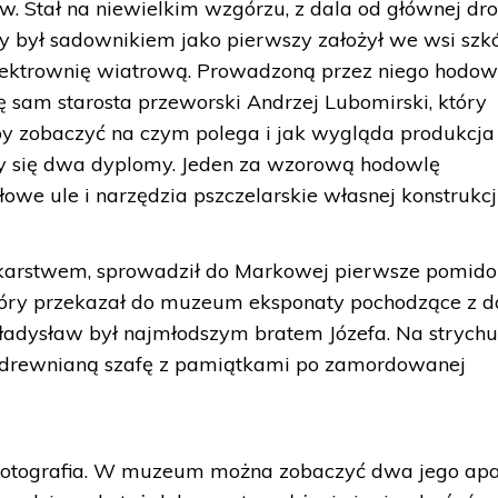
. Stał na niewielkim wzgórzu, z dala od głównej dro
óry był sadownikiem jako pierwszy założył we wsi szk
lektrownię wiatrową. Prowadzoną przez niego hodow
 sam starosta przeworski Andrzej Lubomirski, który
by zobaczyć na czym polega i jak wygląda produkcja
ły się dwa dyplomy. Jeden za wzorową hodowlę
we ule i narzędzia pszczelarskie własnej konstrukcji
łkarstwem, sprowadził do Markowej pierwsze pomido
który przekazał do muzeum eksponaty pochodzące z 
 Władysław był najmłodszym bratem Józefa. Na strych
drewnianą szafę z pamiątkami po zamordowanej
 fotografia. W muzeum można zobaczyć dwa jego apa