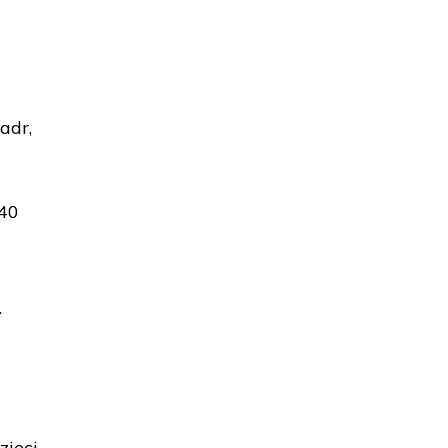
adr,
 40
.
zieci