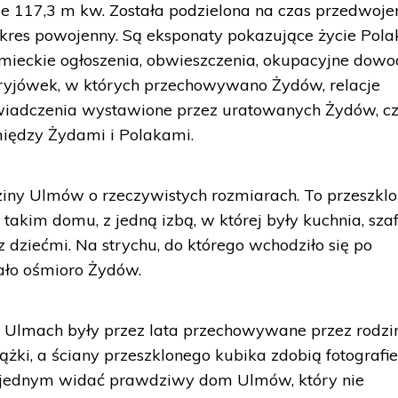
 117,3 m kw. Została podzielona na czas przedwojen
 okres powojenny. Są eksponaty pokazujące życie Pola
mieckie ogłoszenia, obwieszczenia, okupacyjne dow
kryjówek, w których przechowywano Żydów, relacje
iadczenia wystawione przez uratowanych Żydów, c
iędzy Żydami i Polakami.
ny Ulmów o rzeczywistych rozmiarach. To przeszkl
akim domu, z jedną izbą, w której były kuchnia, szaf
z dziećmi. Na strychu, do którego wchodziło się po
ało ośmioro Żydów.
o Ulmach były przez lata przechowywane przez rodzi
iążki, a ściany przeszklonego kubika zdobią fotografie
Na jednym widać prawdziwy dom Ulmów, który nie