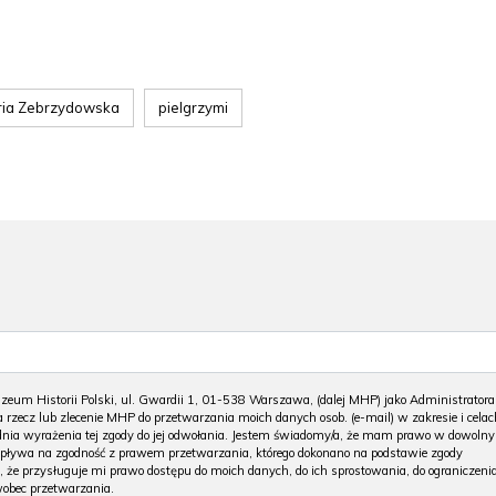
ria Zebrzydowska
pielgrzymi
m Historii Polski, ul. Gwardii 1, 01-538 Warszawa, (dalej MHP) jako Administratora
 rzecz lub zlecenie MHP do przetwarzania moich danych osob. (e-mail) w zakresie i celac
 dnia wyrażenia tej zgody do jej odwołania. Jestem świadomy/a, że mam prawo w dowoln
wpływa na zgodność z prawem przetwarzania, którego dokonano na podstawie zgody
, że przysługuje mi prawo dostępu do moich danych, do ich sprostowania, do ograniczeni
wobec przetwarzania.