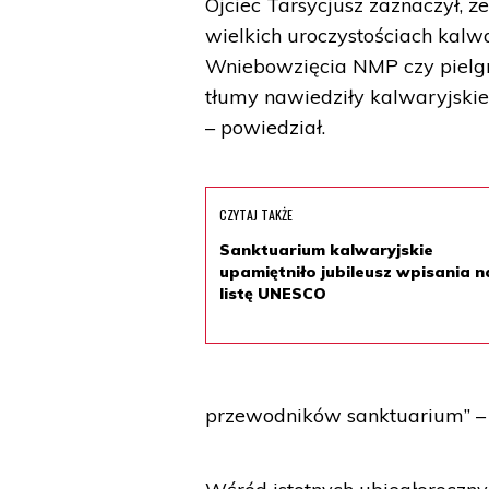
Ojciec Tarsycjusz zaznaczył, ż
wielkich uroczystościach kalwa
Wniebowzięcia NMP czy pielgrz
tłumy nawiedziły kalwaryjskie
– powiedział.
CZYTAJ TAKŻE
Sanktuarium kalwaryjskie
upamiętniło jubileusz wpisania n
listę UNESCO
przewodników sanktuarium” – 