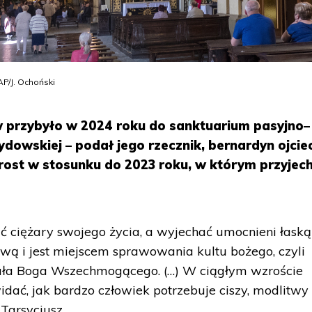
AP/J. Ochoński
 przybyło w 2024 roku do sanktuarium pasyjno–
dowskiej – podał jego rzecznik, bernardyn ojcie
rost w stosunku do 2023 roku, w którym przyjec
ić ciężary swojego życia, a wyjechać umocnieni łaską
wą i jest miejscem sprawowania kultu bożego, czyli
ała Boga Wszechmogącego. (…) W ciągłym wzroście
dać, jak bardzo człowiek potrzebuje ciszy, modlitwy 
 Tarsycjusz.