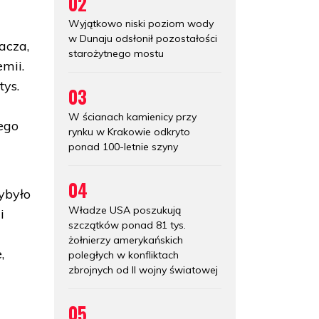
02
Wyjątkowo niski poziom wody
w Dunaju odsłonił pozostałości
acza,
starożytnego mostu
emii.
tys.
03
W ścianach kamienicy przy
ego
rynku w Krakowie odkryto
ponad 100-letnie szyny
04
ybyło
Władze USA poszukują
i
szczątków ponad 81 tys.
żołnierzy amerykańskich
,
poległych w konfliktach
zbrojnych od II wojny światowej
05