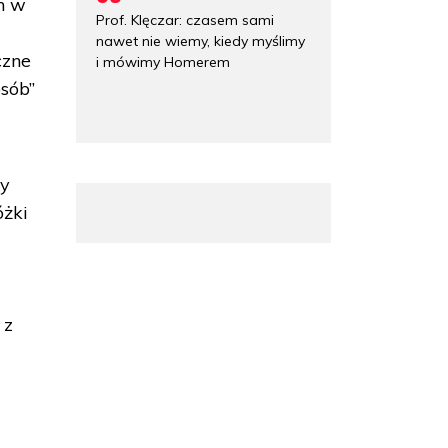
ch w
Prof. Klęczar: czasem sami
nawet nie wiemy, kiedy myślimy
czne
i mówimy Homerem
sób”
by
óżki
ć
w
 z