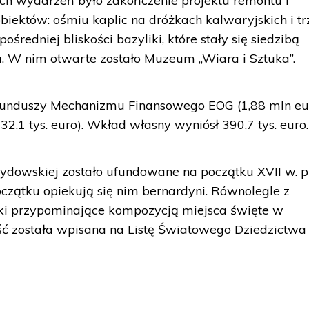
ch wydarzeń było zakończenie projektu remontu i
iektów: ośmiu kaplic na dróżkach kalwaryjskich i tr
edniej bliskości bazyliki, które stały się siedzibą
. W nim otwarte zostało Muzeum „Wiara i Sztuka”.
 funduszy Mechanizmu Finansowego EOG (1,88 mln eur
32,1 tys. euro). Wkład własny wyniósł 390,7 tys. euro.
ydowskiej zostało ufundowane na początku XVII w. p
czątku opiekują się nim bernardyni. Równolegle z
i przypominające kompozycją miejsca święte w
ść została wpisana na Listę Światowego Dziedzictwa