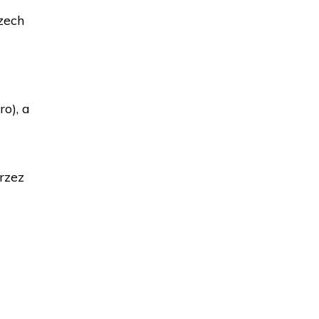
zech
o), a
rzez