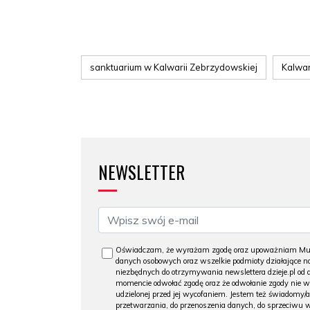
sanktuarium w Kalwarii Zebrzydowskiej
Kalwa
NEWSLETTER
Oświadczam, że wyrażam zgodę oraz upoważniam Muzeu
danych osobowych oraz wszelkie podmioty działające na
niezbędnych do otrzymywania newslettera dzieje.pl od
momencie odwołać zgodę oraz że odwołanie zgody nie 
udzielonej przed jej wycofaniem. Jestem też świadomy/a
przetwarzania, do przenoszenia danych, do sprzeciwu 