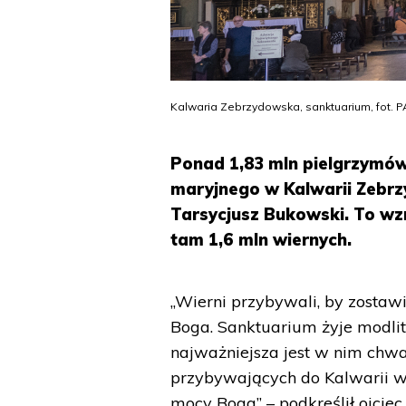
Kalwaria Zebrzydowska, sanktuarium, fot. P
Ponad 1,83 mln pielgrzymów
maryjnego w Kalwarii Zebrzy
Tarsycjusz Bukowski. To wz
tam 1,6 mln wiernych.
„Wierni przybywali, by zostaw
Boga. Sanktuarium żyje modlit
najważniejsza jest w nim chw
przybywających do Kalwarii wi
mocy Boga” – podkreślił ojciec