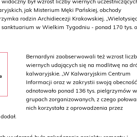
e widoczny był wzrost liczby wiernych uczestniczący
ryjskich, jak Misterium Męki Pańskiej, obchody
ymka rodzin Archidiecezji Krakowskiej. „Wielotysię
 sanktuarium w Wielkim Tygodniu - ponad 170 tys. o
Bernardyni zaobserwowali też wzrost licz
wiernych udających się na modlitwę na dr
kalwaryjskie. „W Kalwaryjskim Centrum
a
Informacji oraz w zakrystii swoją obecnoś
odnotowało ponad 136 tys. pielgrzymów 
grupach zorganizowanych, z czego połowa
nich korzystała z oprowadzenia przez
dodał.