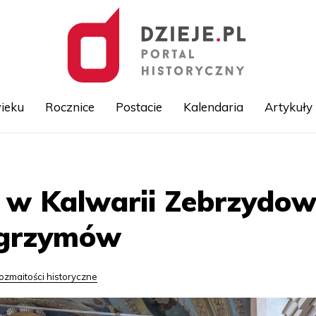
ieku
Rocznice
Postacie
Kalendaria
Artykuły
Przejdź
do
treści
w Kalwarii Zebrzydows
lgrzymów
ozmaitości historyczne