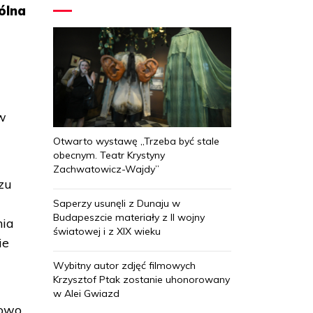
pólna
 w
Otwarto wystawę „Trzeba być stale
obecnym. Teatr Krystyny
Zachwatowicz-Wajdy”
zu
Saperzy usunęli z Dunaju w
Budapeszcie materiały z II wojny
nia
światowej i z XIX wieku
ie
Wybitny autor zdjęć filmowych
Krzysztof Ptak zostanie uhonorowany
w Alei Gwiazd
kowo