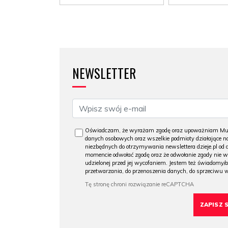
NEWSLETTER
Oświadczam, że wyrażam zgodę oraz upoważniam Muzeu
danych osobowych oraz wszelkie podmioty działające na
niezbędnych do otrzymywania newslettera dzieje.pl od
momencie odwołać zgodę oraz że odwołanie zgody nie 
udzielonej przed jej wycofaniem. Jestem też świadomy/a
przetwarzania, do przenoszenia danych, do sprzeciwu 