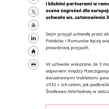
i bliskimi partnerami w rama
ocena zagrożeń dla europejs
uchwała ws. ustanowienia 3
Sejm przyjął uchwałę przez ak
Polaków i Rumunów łączą więz
prawdziwą przyjaźń.
W uchwale wskazano, że 3 mar
odpornem między Rzecząpospol
dwustronnymi traktatami gwar
1931 r. Ich celem, jak podkre
Środkowo-Wschodniej w oblic