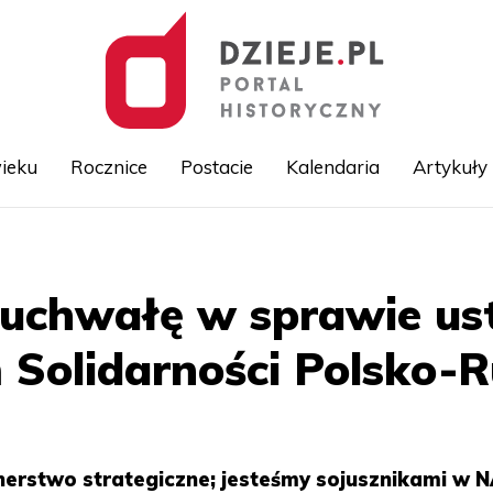
ieku
Rocznice
Postacie
Kalendaria
Artykuły
Przejdź
do
treści
 uchwałę w sprawie us
Solidarności Polsko-
tnerstwo strategiczne; jesteśmy sojusznikami w 