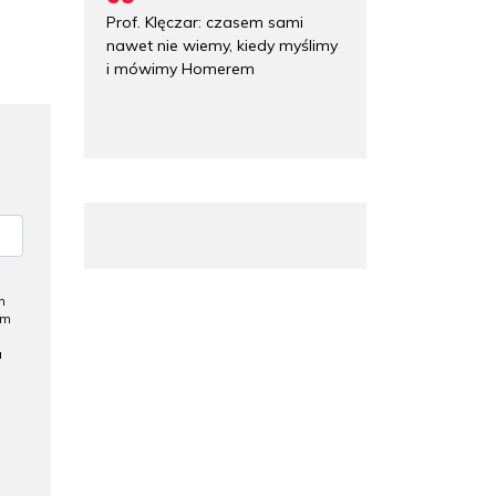
Prof. Klęczar: czasem sami
nawet nie wiemy, kiedy myślimy
i mówimy Homerem
h
ym
a