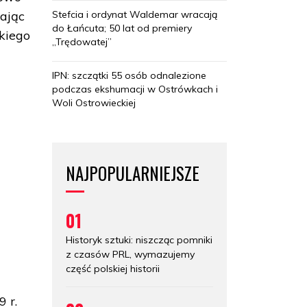
Stefcia i ordynat Waldemar wracają
ając
do Łańcuta; 50 lat od premiery
skiego
„Trędowatej”
IPN: szczątki 55 osób odnalezione
podczas ekshumacji w Ostrówkach i
Woli Ostrowieckiej
m
NAJPOPULARNIEJSZE
01
Historyk sztuki: niszcząc pomniki
z czasów PRL, wymazujemy
część polskiej historii
 r.