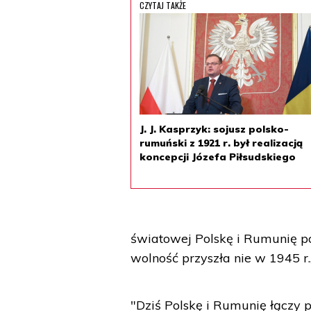
CZYTAJ TAKŻE
J. J. Kasprzyk: sojusz polsko-
rumuński z 1921 r. był realizacją
koncepcji Józefa Piłsudskiego
światowej Polskę i Rumunię p
wolność przyszła nie w 1945 r.
"Dziś Polskę i Rumunię łączy p