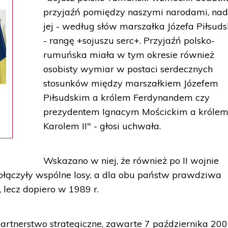
przyjaźń pomiędzy naszymi narodami, nad
jej - według słów marszałka Józefa Piłsud
- rangę +sojuszu serc+. Przyjaźń polsko-
rumuńska miała w tym okresie również
osobisty wymiar w postaci serdecznych
stosunków między marszałkiem Józefem
Piłsudskim a królem Ferdynandem czy
prezydentem Ignacym Mościckim a króle
Karolem II" - głosi uchwała.
Wskazano w niej, że również po II wojnie
ołączyły wspólne losy, a dla obu państw prawdziwa
, lecz dopiero w 1989 r.
artnerstwo strategiczne, zawarte 7 października 2009