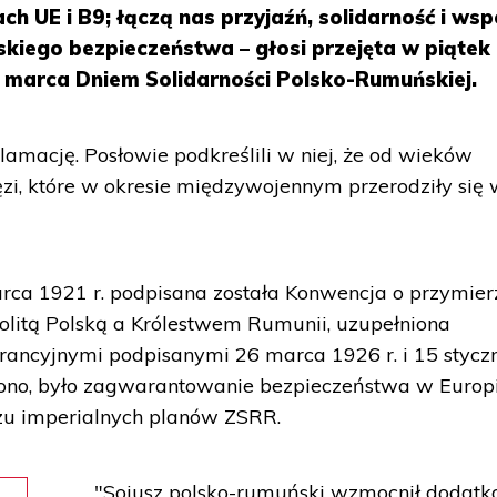
ch UE i B9; łączą nas przyjaźń, solidarność i ws
kiego bezpieczeństwa – głosi przejęta w piątek
 marca Dniem Solidarności Polsko-Rumuńskiej.
lamację. Posłowie podkreślili w niej, że od wieków
i, które w okresie międzywojennym przerodziły się
ca 1921 r. podpisana została Konwencja o przymier
itą Polską a Królestwem Rumunii, uzupełniona
ancyjnymi podpisanymi 26 marca 1926 r. i 15 stycz
ślono, było zagwarantowanie bezpieczeństwa w Europ
zu imperialnych planów ZSRR.
"Sojusz polsko-rumuński wzmocnił dodat