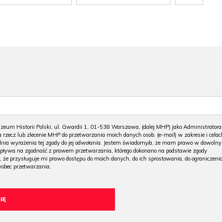
m Historii Polski, ul. Gwardii 1, 01-538 Warszawa, (dalej MHP) jako Administratora
 rzecz lub zlecenie MHP do przetwarzania moich danych osob. (e-mail) w zakresie i celac
 dnia wyrażenia tej zgody do jej odwołania. Jestem świadomy/a, że mam prawo w dowoln
wpływa na zgodność z prawem przetwarzania, którego dokonano na podstawie zgody
, że przysługuje mi prawo dostępu do moich danych, do ich sprostowania, do ograniczeni
wobec przetwarzania.