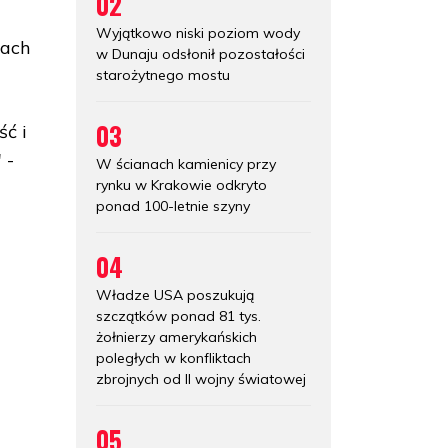
02
Wyjątkowo niski poziom wody
mach
w Dunaju odsłonił pozostałości
starożytnego mostu
03
ść i
 -
W ścianach kamienicy przy
rynku w Krakowie odkryto
ponad 100-letnie szyny
04
Władze USA poszukują
szczątków ponad 81 tys.
żołnierzy amerykańskich
poległych w konfliktach
zbrojnych od II wojny światowej
05