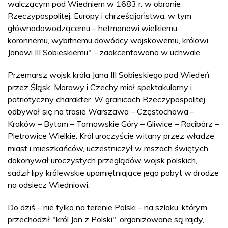
walczącym pod Wiedniem w 1683 r. w obronie
Rzeczypospolitej, Europy i chrześcijaństwa, w tym
głównodowodzącemu – hetmanowi wielkiemu
koronnemu, wybitnemu dowódcy wojskowemu, królowi
Janowi III Sobieskiemu" - zaakcentowano w uchwale.
Przemarsz wojsk króla Jana III Sobieskiego pod Wiedeń
przez Śląsk, Morawy i Czechy miał spektakularny i
patriotyczny charakter. W granicach Rzeczypospolitej
odbywał się na trasie Warszawa – Częstochowa –
Kraków – Bytom – Tarnowskie Góry – Gliwice – Racibórz –
Pietrowice Wielkie. Król uroczyście witany przez władze
miast i mieszkańców, uczestniczył w mszach świętych,
dokonywał uroczystych przeglądów wojsk polskich,
sadził lipy królewskie upamiętniające jego pobyt w drodze
na odsiecz Wiedniowi.
Do dziś – nie tylko na terenie Polski – na szlaku, którym
przechodził "król Jan z Polski", organizowane są rajdy,