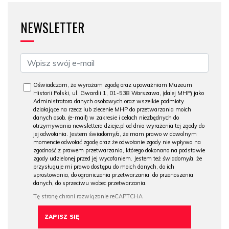
NEWSLETTER
Oświadczam, że wyrażam zgodę oraz upoważniam Muzeum
Historii Polski, ul. Gwardii 1, 01-538 Warszawa, (dalej MHP) jako
Administratora danych osobowych oraz wszelkie podmioty
działające na rzecz lub zlecenie MHP do przetwarzania moich
danych osob. (e-mail) w zakresie i celach niezbędnych do
otrzymywania newslettera dzieje.pl od dnia wyrażenia tej zgody do
jej odwołania. Jestem świadomy/a, że mam prawo w dowolnym
momencie odwołać zgodę oraz że odwołanie zgody nie wpływa na
zgodność z prawem przetwarzania, którego dokonano na podstawie
zgody udzielonej przed jej wycofaniem. Jestem też świadomy/a, że
przysługuje mi prawo dostępu do moich danych, do ich
sprostowania, do ograniczenia przetwarzania, do przenoszenia
danych, do sprzeciwu wobec przetwarzania.