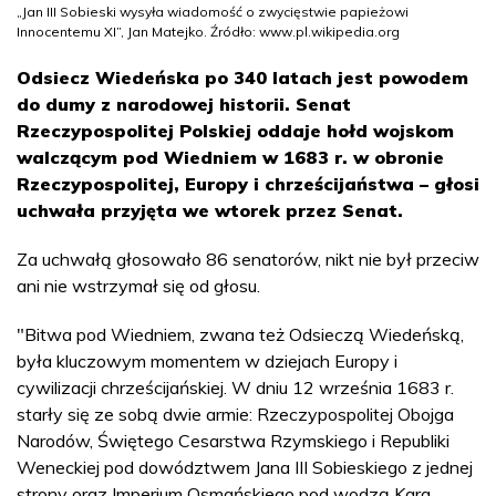
„Jan III Sobieski wysyła wiadomość o zwycięstwie papieżowi
Innocentemu XI”, Jan Matejko. Źródło: www.pl.wikipedia.org
Odsiecz Wiedeńska po 340 latach jest powodem
do dumy z narodowej historii. Senat
Rzeczypospolitej Polskiej oddaje hołd wojskom
walczącym pod Wiedniem w 1683 r. w obronie
Rzeczypospolitej, Europy i chrześcijaństwa – głosi
uchwała przyjęta we wtorek przez Senat.
Za uchwałą głosowało 86 senatorów, nikt nie był przeciw
ani nie wstrzymał się od głosu.
"Bitwa pod Wiedniem, zwana też Odsieczą Wiedeńską,
była kluczowym momentem w dziejach Europy i
cywilizacji chrześcijańskiej. W dniu 12 września 1683 r.
starły się ze sobą dwie armie: Rzeczypospolitej Obojga
Narodów, Świętego Cesarstwa Rzymskiego i Republiki
Weneckiej pod dowództwem Jana III Sobieskiego z jednej
strony oraz Imperium Osmańskiego pod wodzą Kara