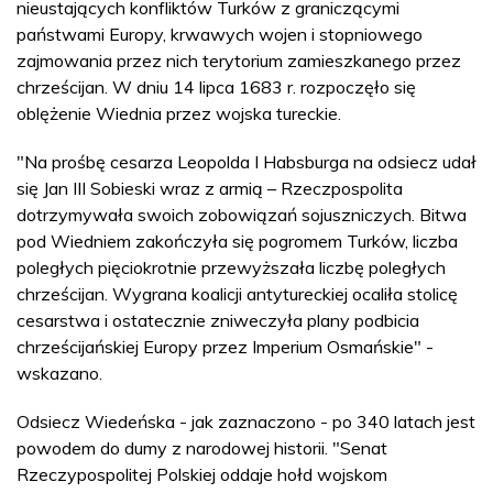
nieustających konfliktów Turków z graniczącymi
państwami Europy, krwawych wojen i stopniowego
zajmowania przez nich terytorium zamieszkanego przez
chrześcijan. W dniu 14 lipca 1683 r. rozpoczęło się
oblężenie Wiednia przez wojska tureckie.
"Na prośbę cesarza Leopolda I Habsburga na odsiecz udał
się Jan III Sobieski wraz z armią – Rzeczpospolita
dotrzymywała swoich zobowiązań sojuszniczych. Bitwa
pod Wiedniem zakończyła się pogromem Turków, liczba
poległych pięciokrotnie przewyższała liczbę poległych
chrześcijan. Wygrana koalicji antytureckiej ocaliła stolicę
cesarstwa i ostatecznie zniweczyła plany podbicia
chrześcijańskiej Europy przez Imperium Osmańskie" -
wskazano.
Odsiecz Wiedeńska - jak zaznaczono - po 340 latach jest
powodem do dumy z narodowej historii. "Senat
Rzeczypospolitej Polskiej oddaje hołd wojskom