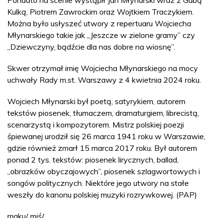
Kulką, Piotrem Zawrockim oraz Wojtkiem Traczykiem.
Można było usłyszeć utwory z repertuaru Wojciecha
Młynarskiego takie jak „Jeszcze w zielone gramy” czy
„Dziewczyny, bądźcie dla nas dobre na wiosnę”.
Skwer otrzymał imię Wojciecha Młynarskiego na mocy
uchwały Rady m.st. Warszawy z 4 kwietnia 2024 roku.
Wojciech Młynarski był poetą, satyrykiem, autorem
tekstów piosenek, tłumaczem, dramaturgiem, librecistą,
scenarzystą i kompozytorem. Mistrz polskiej poezji
śpiewanej urodził się 26 marca 1941 roku w Warszawie,
gdzie również zmarł 15 marca 2017 roku. Był autorem
ponad 2 tys. tekstów: piosenek lirycznych, ballad,
„obrazków obyczajowych”, piosenek szlagwortowych i
songów politycznych. Niektóre jego utwory na stałe
weszły do kanonu polskiej muzyki rozrywkowej. (PAP)
maku/ miś/