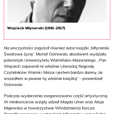
Wojciech Młynarski (1941-2017)
Na uroczystości zagościł również autor książki „Młynarski.
Światowe życie” Michał Ostrowski, absolwent wydziału
polonistyki Uniwersytetu Warmińsko-Mazurskiego. „Pan
Wojciech zapewnił mi właśnie Literacką Nagrodę
Czytelników Warmii i Mazur i jestem bardzo dumny, że
wszedłem w pisanie tą właśnie książką” - powiedział
Ostrowski.
Podczas wydarzenia zorganizowano część artystyczną.
W minikoncercie wzięły udział Magda Umer oraz Alicja
Majewska w towarzystwie Włodzimierza Korcza.
Ponadto na scenie wystąpił Jan Młynarski wraz z Gabą