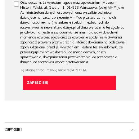
Oświadczam, że wyrażam zgodę oraz upoważniam Muzeum
Historii Polski, ul. Gwardii 1, 01-538 Warszawa, (dalej MHP) jako
Administratora danych osobowych oraz wszelkie podmioty
działające na rzecz lub zlecenie MHP do przetwarzania moich
danych osob. (e-mail) w zakresie i celach niezbędnych do
otrzymywania newslettera dzieje.pl od dnia wyrażenia tej zgody do
jej odwołania. Jestem świadomy/a, że mam prawo w dowolnym
momencie odwołać zgodę oraz że odwołanie zgody nie wpływa na
zgodność z prawem przetwarzania, którego dokonano na podstawie
zgody udzielonej przed jej wycofaniem. Jestem też świadomy/a, że
przysługuje mi prawo dostępu do moich danych, do ich
sprostowania, do ograniczenia przetwarzania, do przenoszenia
danych, do sprzeciwu wobec przetwarzania.
COPYRIGHT