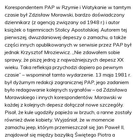
Korespondentem PAP w Rzymie i Watykanie w tamtym
czasie był Zdzisław Morawski, bardzo doświadczony
dziennikarz (z agencją związany od 1948 r.) i autor
książek o tajemnicach Stolicy Apostolskiej. Autorem tej
pierwszej, dwuzdaniowej depeszy o zamachu, a także
części innych opublikowanych w serwisie przez PAP był
jednak Krzysztof Mroziewicz. „Nie zdawałem sobie
sprawy, że piszę jedną z najważniejszych depesz XX
wieku. Taka refleksja przychodzi dopiero po pewnym
czasie” – wspominał tamto wydarzenie. 13 maja 1981 r.
był dyżurnym redakcji zagranicznej PAP, jego zadaniem
było redagowanie kolejnych sygnałów – od Zdzisława
Morawskiego i innych korespondentów. Morawski w
każdej z kolejnych depesz dołączał nowe szczegóły.
Pisał, że kule ugodziły papieża w brzuch, a ranne zostały
również dwie kobiety. Wyjaśniał, że w momencie
zamachu jeep, którym przemieszczał się Jan Paweł II,
znajdował się między bazyliką Świętego Piotra a