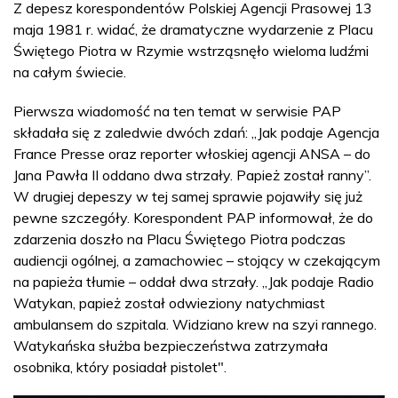
Z depesz korespondentów Polskiej Agencji Prasowej 13
maja 1981 r. widać, że dramatyczne wydarzenie z Placu
Świętego Piotra w Rzymie wstrząsnęło wieloma ludźmi
na całym świecie.
Pierwsza wiadomość na ten temat w serwisie PAP
składała się z zaledwie dwóch zdań: „Jak podaje Agencja
France Presse oraz reporter włoskiej agencji ANSA – do
Jana Pawła II oddano dwa strzały. Papież został ranny”.
W drugiej depeszy w tej samej sprawie pojawiły się już
pewne szczegóły. Korespondent PAP informował, że do
zdarzenia doszło na Placu Świętego Piotra podczas
audiencji ogólnej, a zamachowiec – stojący w czekającym
na papieża tłumie – oddał dwa strzały. „Jak podaje Radio
Watykan, papież został odwieziony natychmiast
ambulansem do szpitala. Widziano krew na szyi rannego.
Watykańska służba bezpieczeństwa zatrzymała
osobnika, który posiadał pistolet".