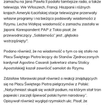
zamachu na Jana Pawła II podało tamtejsze radio, a także
telewizja. We Włoszech, Francji, Hiszpanii i różnych
krajach Ameryki Łacińskiej stacje telewizyjne przerwały
własne programy i na bieżąco podawały wiadomości z
Rzymu. Lecha Wałęsę wiadomość o zamachu zastała w
Japonii. Korespondent PAP z Tokio pisał, że
przewodniczący „Solidarności” jest „głęboko
wstrząśnięty".
Podano również, że na wiadomość o tym co się stało na
Placu Świętego Piotra lecący do Stanów Zjednoczonych
kardynał Agostino Casaroli (sekretarz stanu Stolicy
Apostolskiej) kazał zawrócić samolot do Rzymu.
Zdzisław Morawski pisał również o reakcji znajdujących
się na Placu Świętego Piotra pielgrzymów z Polski:
„Natychmiast skupili się wokół podium, na którym stał tron
papieski i zaczęli śpiewać polski hymn narodowy”.
Opisywał również wygląd rzymskich ulic. Pisał, że