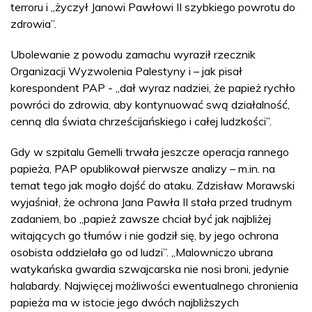
terroru i „życzył Janowi Pawłowi II szybkiego powrotu do
zdrowia”.
Ubolewanie z powodu zamachu wyraził rzecznik
Organizacji Wyzwolenia Palestyny i – jak pisał
korespondent PAP - „dał wyraz nadziei, że papież rychło
powróci do zdrowia, aby kontynuować swą działalność,
cenną dla świata chrześcijańskiego i całej ludzkości”.
Gdy w szpitalu Gemelli trwała jeszcze operacja rannego
papieża, PAP opublikował pierwsze analizy – m.in. na
temat tego jak mogło dojść do ataku. Zdzisław Morawski
wyjaśniał, że ochrona Jana Pawła II stała przed trudnym
zadaniem, bo „papież zawsze chciał być jak najbliżej
witających go tłumów i nie godził się, by jego ochrona
osobista oddzielała go od ludzi”. „Malowniczo ubrana
watykańska gwardia szwajcarska nie nosi broni, jedynie
halabardy. Najwięcej możliwości ewentualnego chronienia
papieża ma w istocie jego dwóch najbliższych