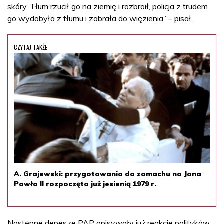
skóry. Tłum rzucił go na ziemię i rozbroił, policja z trudem
go wydobyła z tłumu i zabrała do więzienia” – pisał.
CZYTAJ TAKŻE
A. Grajewski: przygotowania do zamachu na Jana
Pawła II rozpoczęto już jesienią 1979 r.
Następne depesze PAP opisywały już reakcje polityków