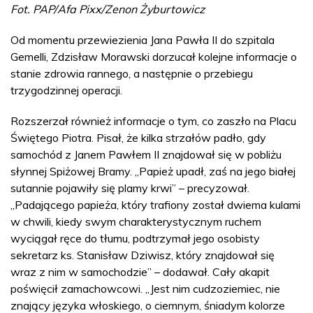
Fot. PAP/Afa Pixx/Zenon Żyburtowicz
Od momentu przewiezienia Jana Pawła II do szpitala
Gemelli, Zdzisław Morawski dorzucał kolejne informacje o
stanie zdrowia rannego, a następnie o przebiegu
trzygodzinnej operacji.
Rozszerzał również informacje o tym, co zaszło na Placu
Świętego Piotra. Pisał, że kilka strzałów padło, gdy
samochód z Janem Pawłem II znajdował się w pobliżu
słynnej Spiżowej Bramy. „Papież upadł, zaś na jego białej
sutannie pojawiły się plamy krwi” – precyzował.
„Padającego papieża, który trafiony został dwiema kulami
w chwili, kiedy swym charakterystycznym ruchem
wyciągał ręce do tłumu, podtrzymał jego osobisty
sekretarz ks. Stanisław Dziwisz, który znajdował się
wraz z nim w samochodzie” – dodawał. Cały akapit
poświęcił zamachowcowi. „Jest nim cudzoziemiec, nie
znający języka włoskiego, o ciemnym, śniadym kolorze