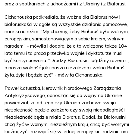
oraz o spotkaniach z uchodźcami i z Ukrainy i z Białorusi.
Cichanouska podkreślała, że ważne dla Białorusinów i
białoruskości w ogóle są wszystkie działania pomocowe,
naciski na reżim. "My chcemy, żeby Białoruś była wolnym,
europejskim, samostanowiącym o sobie krajem, wolnym
narodem" - mówiła i dodała, że o to walczono także 104
lata temu i ta praca przeciwko wojnie i dyktaturze musi
być kontynuowana. "Drodzy Białorusini, bądźmy razem (..)
a nasza wolność jak i nasza niezależna i wolna Białoruś
żyła, żyje i będzie żyć" - mówiła Cichanouska.
Paweł Łatuszka, kierownik Narodowego Zarządzania
Antykryzysowego, odnosząc się do wojny na Ukrainie
powiedział, że od tego czy Ukraina zachowa swoją
niezależność, będzie zależało czy swoją niepodległość i
niezależność będzie miała Białoruś. Dodał, że Białorusini
chcą żyć w wolnym, niezależnym kraju, chcą być wolnymi
ludźmi, żyć i rozwijać się w jednej europejskiej rodzinie i im