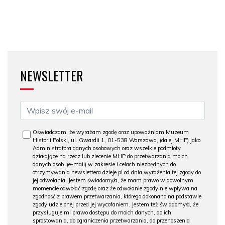
NEWSLETTER
Oświadczam, że wyrażam zgodę oraz upoważniam Muzeum
Historii Polski, ul. Gwardii 1, 01-538 Warszawa, (dalej MHP) jako
Administratora danych osobowych oraz wszelkie podmioty
działające na rzecz lub zlecenie MHP do przetwarzania moich
danych osob. (e-mail) w zakresie i celach niezbędnych do
otrzymywania newslettera dzieje.pl od dnia wyrażenia tej zgody do
jej odwołania. Jestem świadomy/a, że mam prawo w dowolnym
momencie odwołać zgodę oraz że odwołanie zgody nie wpływa na
zgodność z prawem przetwarzania, którego dokonano na podstawie
zgody udzielonej przed jej wycofaniem. Jestem też świadomy/a, że
przysługuje mi prawo dostępu do moich danych, do ich
sprostowania, do ograniczenia przetwarzania, do przenoszenia