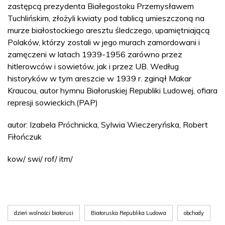
zastępcą prezydenta Białegostoku Przemysławem
Tuchlińskim, złożyli kwiaty pod tablicą umieszczoną na
murze białostockiego aresztu śledczego, upamiętniającą
Polaków, którzy zostali w jego murach zamordowani i
zamęczeni w latach 1939-1956 zarówno przez
hitlerowców i sowietów, jak i przez UB. Według
historyków w tym areszcie w 1939 r. zginął Makar
Kraucou, autor hymnu Białoruskiej Republiki Ludowej, ofiara
represji sowieckich.(PAP)
autor: Izabela Próchnicka, Sylwia Wieczeryńska, Robert
Fiłończuk
kow/ swi/ rof/ itm/
dzień wolności białorusi
Białoruska Republika Ludowa
obchody