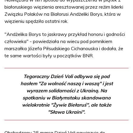
białoruskiego więzienia aresztowanej przez reżim liderki
Związku Polaków na Białorusi Andżeliki Borys, która w
więzieniu spędziła ostatni rok.
"Andżelika Borys to jaskrawy przykład honoru i godności
człowieka" - powiedziała na wiecu pod pomnikiem
marszałka Józefa Piłsudskiego Cichanouska i dodała, że
te same wartości były u początków BNR.
Tegoroczny Dzień Voli odbywa się pod
hasłem "Za wolność naszą i waszą" i jest
wyrazem solidarności z Ukrainą. Na
spotkaniu w Białymstoku skandowano
wielokrotnie "Żywie Biełaruś", ale także
"Sława Ukraini".
Obchodzony 25 marca Dzień Voli nawiązuje do