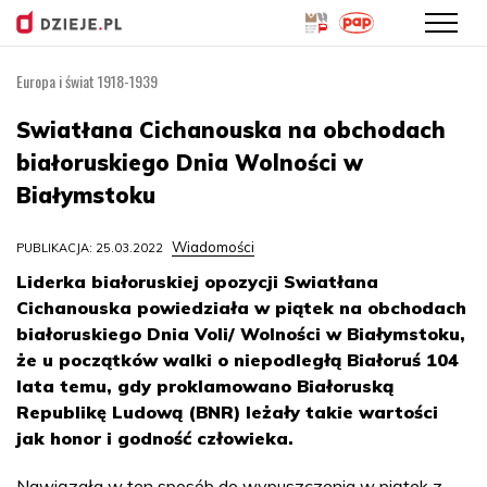
Europa i świat 1918-1939
Przejdź
do
Swiatłana Cichanouska na obchodach
treści
białoruskiego Dnia Wolności w
Białymstoku
Wiadomości
PUBLIKACJA: 25.03.2022
Liderka białoruskiej opozycji Swiatłana
Cichanouska powiedziała w piątek na obchodach
białoruskiego Dnia Voli/ Wolności w Białymstoku,
że u początków walki o niepodległą Białoruś 104
lata temu, gdy proklamowano Białoruską
Republikę Ludową (BNR) leżały takie wartości
jak honor i godność człowieka.
Nawiązała w ten sposób do wypuszczenia w piątek z