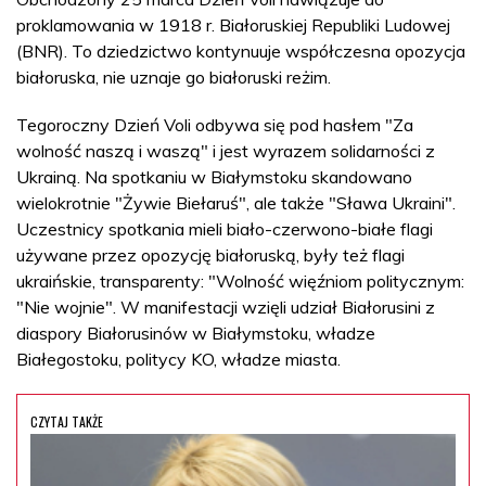
proklamowania w 1918 r. Białoruskiej Republiki Ludowej
(BNR). To dziedzictwo kontynuuje współczesna opozycja
białoruska, nie uznaje go białoruski reżim.
Tegoroczny Dzień Voli odbywa się pod hasłem "Za
wolność naszą i waszą" i jest wyrazem solidarności z
Ukrainą. Na spotkaniu w Białymstoku skandowano
wielokrotnie "Żywie Biełaruś", ale także "Sława Ukraini".
Uczestnicy spotkania mieli biało-czerwono-białe flagi
używane przez opozycję białoruską, były też flagi
ukraińskie, transparenty: "Wolność więźniom politycznym:
"Nie wojnie". W manifestacji wzięli udział Białorusini z
diaspory Białorusinów w Białymstoku, władze
Białegostoku, politycy KO, władze miasta.
CZYTAJ TAKŻE