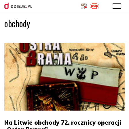
obchody
Przejdź
do
treści
Na Litwie obchody 72. rocznicy operacji