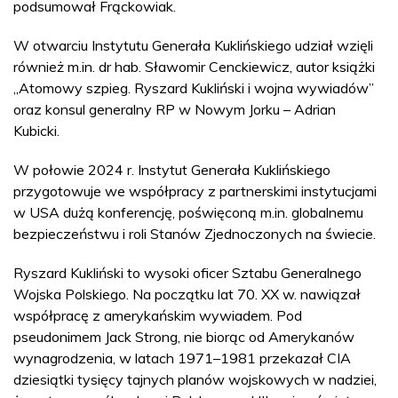
podsumował Frąckowiak.
W otwarciu Instytutu Generała Kuklińskiego udział wzięli
również m.in. dr hab. Sławomir Cenckiewicz, autor książki
„Atomowy szpieg. Ryszard Kukliński i wojna wywiadów”
oraz konsul generalny RP w Nowym Jorku – Adrian
Kubicki.
W połowie 2024 r. Instytut Generała Kuklińskiego
przygotowuje we współpracy z partnerskimi instytucjami
w USA dużą konferencję, poświęconą m.in. globalnemu
bezpieczeństwu i roli Stanów Zjednoczonych na świecie.
Ryszard Kukliński to wysoki oficer Sztabu Generalnego
Wojska Polskiego. Na początku lat 70. XX w. nawiązał
współpracę z amerykańskim wywiadem. Pod
pseudonimem Jack Strong, nie biorąc od Amerykanów
wynagrodzenia, w latach 1971–1981 przekazał CIA
dziesiątki tysięcy tajnych planów wojskowych w nadziei,