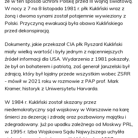
że w ten sposób uchroni Polskę przed III wojną światową.
W nocy z 7 na 8 listopada 1981 r. płk Kukliński wraz z
żoną i dwoma synami został potajemnie wywieziony z
Polski. Przyczyną ewakuacji była obawa Kuklińskiego
przed dekonspiracją.
Dokumenty, jakie przekazał CIA płk Ryszard Kukliński
miały wielką wartość i były jednym z najcenniejszych
źródeł informacji dla USA. Wydarzenia z 1981 pokazały,
że był on bohaterem i patriotą, zaś generał Jaruzelski był
zdrajcą, który był lojalny przede wszystkim wobec ZSRR
- mówił w 2021 roku w rozmowie z PAP prof. Mark
Kramer, historyk z Uniwersytetu Harvarda.
W 1984 r. Kukliński został skazany przez
niedemokratyczny sąd wojskowy w Warszawie na karę
śmierci za dezercję i zdradę oraz pozbawiony majątku i
zdegradowany. Już po upadku zależnego od Moskwy PRL,
w 1995 r. Izba Wojskowa Sądu Najwyższego uchyliła