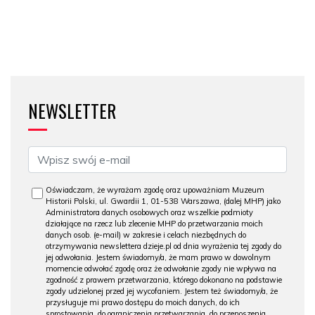
NEWSLETTER
Oświadczam, że wyrażam zgodę oraz upoważniam Muzeum
Historii Polski, ul. Gwardii 1, 01-538 Warszawa, (dalej MHP) jako
Administratora danych osobowych oraz wszelkie podmioty
działające na rzecz lub zlecenie MHP do przetwarzania moich
danych osob. (e-mail) w zakresie i celach niezbędnych do
otrzymywania newslettera dzieje.pl od dnia wyrażenia tej zgody do
jej odwołania. Jestem świadomy/a, że mam prawo w dowolnym
momencie odwołać zgodę oraz że odwołanie zgody nie wpływa na
zgodność z prawem przetwarzania, którego dokonano na podstawie
zgody udzielonej przed jej wycofaniem. Jestem też świadomy/a, że
przysługuje mi prawo dostępu do moich danych, do ich
sprostowania, do ograniczenia przetwarzania, do przenoszenia