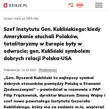
Europa i świat po 1989 roku
Przejdź
do
Szef Instytutu Gen. Kuklińskiego: kiedy
treści
Amerykanie słuchali Polaków,
totalitaryzmy w Europie były w
odwrocie; gen. Kukliński symbolem
dobrych relacji Polska-USA
Wiadomości
PUBLIKACJA: 12.10.2023
„Gen. Ryszard Kukliński to najlepszy symbol
dobrych stosunków pomiędzy Polską a Stanami
Zjednoczonymi” – powiedział w rozmowie z PAP
Filip Frąckowiak, dyrektor Muzeum Zimnej Wojny i
szef nowo powstałego Instytutu Generała
Kuklińskiego, który ma za zadanie m.in. wspierać