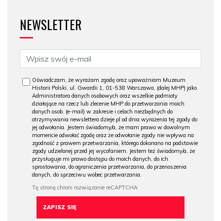
NEWSLETTER
Oświadczam, że wyrażam zgodę oraz upoważniam Muzeum
Historii Polski, ul. Gwardii 1, 01-538 Warszawa, (dalej MHP) jako
Administratora danych osobowych oraz wszelkie podmioty
działające na rzecz lub zlecenie MHP do przetwarzania moich
danych osob. (e-mail) w zakresie i celach niezbędnych do
otrzymywania newslettera dzieje.pl od dnia wyrażenia tej zgody do
jej odwołania. Jestem świadomy/a, że mam prawo w dowolnym
momencie odwołać zgodę oraz że odwołanie zgody nie wpływa na
zgodność z prawem przetwarzania, którego dokonano na podstawie
zgody udzielonej przed jej wycofaniem. Jestem też świadomy/a, że
przysługuje mi prawo dostępu do moich danych, do ich
sprostowania, do ograniczenia przetwarzania, do przenoszenia
danych, do sprzeciwu wobec przetwarzania.