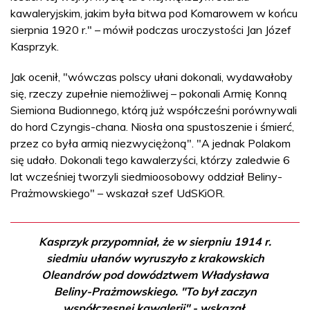
kawaleryjskim, jakim była bitwa pod Komarowem w końcu
sierpnia 1920 r." – mówił podczas uroczystości Jan Józef
Kasprzyk.
Jak ocenił, "wówczas polscy ułani dokonali, wydawałoby
się, rzeczy zupełnie niemożliwej – pokonali Armię Konną
Siemiona Budionnego, którą już współcześni porównywali
do hord Czyngis-chana. Niosła ona spustoszenie i śmierć,
przez co była armią niezwyciężoną". "A jednak Polakom
się udało. Dokonali tego kawalerzyści, którzy zaledwie 6
lat wcześniej tworzyli siedmioosobowy oddział Beliny-
Prażmowskiego" – wskazał szef UdSKiOR.
Kasprzyk przypomniał, że w sierpniu 1914 r.
siedmiu ułanów wyruszyło z krakowskich
Oleandrów pod dowództwem Władysława
Beliny-Prażmowskiego. "To był zaczyn
współczesnej kawalerii" - wskazał.