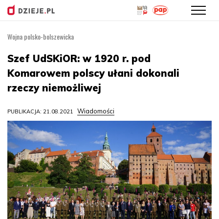
Wojna polsko-bolszewicka
Przejdź
do
Szef UdSKiOR: w 1920 r. pod
treści
Komarowem polscy ułani dokonali
rzeczy niemożliwej
Wiadomości
PUBLIKACJA: 21.08.2021