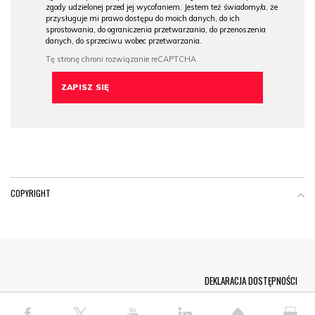
zgody udzielonej przed jej wycofaniem. Jestem też świadomy/a, że
przysługuje mi prawo dostępu do moich danych, do ich
sprostowania, do ograniczenia przetwarzania, do przenoszenia
danych, do sprzeciwu wobec przetwarzania.
COPYRIGHT
Menu Footer
DEKLARACJA DOSTĘPNOŚCI
© COPYRIGHT PAP 2026