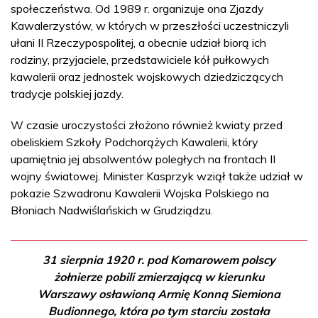
społeczeństwa. Od 1989 r. organizuje ona Zjazdy
Kawalerzystów, w których w przeszłości uczestniczyli
ułani II Rzeczypospolitej, a obecnie udział biorą ich
rodziny, przyjaciele, przedstawiciele kół pułkowych
kawalerii oraz jednostek wojskowych dziedziczących
tradycje polskiej jazdy.
W czasie uroczystości złożono również kwiaty przed
obeliskiem Szkoły Podchorążych Kawalerii, który
upamiętnia jej absolwentów poległych na frontach II
wojny światowej. Minister Kasprzyk wziął także udział w
pokazie Szwadronu Kawalerii Wojska Polskiego na
Błoniach Nadwiślańskich w Grudziądzu.
31 sierpnia 1920 r. pod Komarowem polscy
żołnierze pobili zmierzającą w kierunku
Warszawy osławioną Armię Konną Siemiona
Budionnego, która po tym starciu została