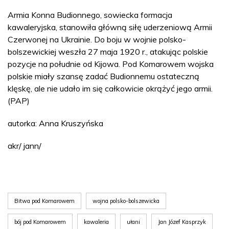
Armia Konna Budionnego, sowiecka formacja
kawaleryjska, stanowiła główną siłę uderzeniową Armii
Czerwonej na Ukrainie. Do boju w wojnie polsko-
bolszewickiej weszła 27 maja 1920 r., atakując polskie
pozycje na południe od Kijowa. Pod Komarowem wojska
polskie miały szansę zadać Budionnemu ostateczną
klęskę, ale nie udało im się całkowicie okrążyć jego armii.
(PAP)
autorka: Anna Kruszyńska
akr/ jann/
Bitwa pod Komarowem
wojna polsko-bolszewicka
bój pod Komarowem
kawaleria
ułani
Jan Józef Kasprzyk