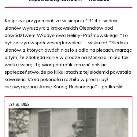
Kasprzyk przypomniał, że w sierpniu 1914 r. siedmiu
ułanów wyruszyło z krakowskich Oleandrów pod
dowództwem Władysława Beliny-Prażmowskiego. "To
był zaczyn współczesnej kawalerii" - wskazał. "Siedmiu
ułanów, z których dwóch niosło siodła na plecach, marząc
o tym, że zdobędą konie w drodze na Moskala, miało tak
wielką wiarę i tą wiarą potrafili zarażać polskie
społeczeństwo, że po kilku latach z tej siódemki powstała
kawaleria, która pokonała i rozbiła w proch i pył
niezwyciężoną Armię Konną Budionnego" – podkreślił.
CZYTAJ TAKŻE