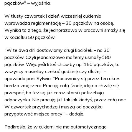
pączków" – wyjaśnia.
W tłusty czwartek i dzień wcześniej cukiernia
wprowadza reglamentację – 30 pączków na osobę.
Wynika to z tego, że jednorazowo w pracowni smaży się
w kociołku 50 pączków.
"W te dwa dni dostawiamy drugi kociołek – na 30
paczków. Czyli jednorazowo możemy usmażyć 80
pączków. Więc jeśli ktoś chciałby np. 150 pączków, to
wszyscy musieliby czekać godzinę czy dłużej" –
opowiada pani Sylwia. "Pracownicy są przez ten okres
bardzo zmęczeni. Pracują całą środę, idą na chwilę się
przespać, bo też są już coraz starsi i potrzebują
odpoczynku. Nie pracują już tak jak kiedyś, przez całą noc.
W czwartek przychodzą i muszą od początku
przygotować miejsce pracy" – dodaje.
Podkreśla, że w cukierni nie ma automatycznego