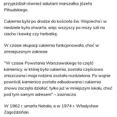
przyjeżdżał również adiutant marszałka Józefa
Piłsudskiego.
Cukiernia była po drodze do kościoła św. Wojciecha i w
niedziele była otwarta, więc wszyscy po mszy szli na
ciacho i kawkę czy herbatkę.
W czasie okupacji cukiernia funkcjonowała, choć w
zmniejszonym zakresie.
"W czasie Powstania Warszawskiego ta część
kamienicy, w której była cukiernia, została częściowo
zniszczona i moja rodzina została rozdzielona. Po wojnie
powrócili, kamienica została odbudowana i cukiernia
znowu zaczęła działać, tylko już w mniejszym lokalu, choć
pod tym samym adresem" – zaznacza.
W 1962 r. umarła Natalia, a w 1974 r. Władysław
Zagoździński.