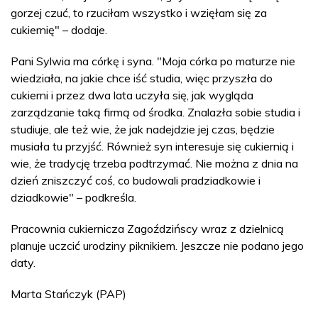
gorzej czuć, to rzuciłam wszystko i wzięłam się za
cukiernię" – dodaje.
Pani Sylwia ma córkę i syna. "Moja córka po maturze nie
wiedziała, na jakie chce iść studia, więc przyszła do
cukierni i przez dwa lata uczyła się, jak wygląda
zarządzanie taką firmą od środka. Znalazła sobie studia i
studiuje, ale też wie, że jak nadejdzie jej czas, będzie
musiała tu przyjść. Również syn interesuje się cukiernią i
wie, że tradycję trzeba podtrzymać. Nie można z dnia na
dzień zniszczyć coś, co budowali pradziadkowie i
dziadkowie" – podkreśla.
Pracownia cukiernicza Zagoździńscy wraz z dzielnicą
planuje uczcić urodziny piknikiem. Jeszcze nie podano jego
daty.
Marta Stańczyk (PAP)