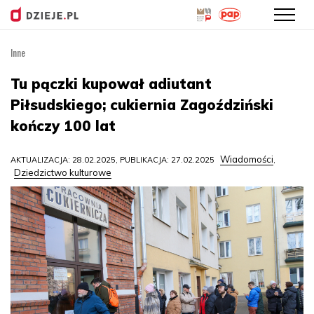
Inne
Przejdź
do
Tu pączki kupował adiutant
treści
Piłsudskiego; cukiernia Zagoździński
kończy 100 lat
Wiadomości
AKTUALIZACJA: 28.02.2025, PUBLIKACJA: 27.02.2025
,
Dziedzictwo kulturowe