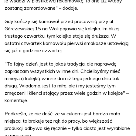
je wsadzi w plastikową reklamówkę, to one już wtedy
zostaną zamordowane" – dodaje.
Gdy kończy się karnawał przed pracownią przy ul.
Górczewskiej 15 na Woli pojawia się kolejka. Im bliżej
tłustego czwartku, tym kolejka staje się dłuższa. W
ostatni czwartek karnawału pierwsi smakosze ustawiają
się już o godzinie czwartej.
"To fajny dzień, jest to jakaś tradycja, ale naprawdę
zapraszam wszystkich w inne dni. Chcielibyśmy mieć
mniejszą kolejką w inne dni niż tego jednego dnia tak
długą. Wiadomo, jest to miłe, ale i my jesteśmy tym
zmęczeni i klienci stojący przez wiele godzin w kolejce" –
komentuje.
Podkreśla, że nie dość, że w cukierni jest bardzo mało
miejsca, to brakuje też rąk do pracy, bo większość
produkcji odbywa się ręcznie – tylko ciasto jest wyrabiane
w maszynie.