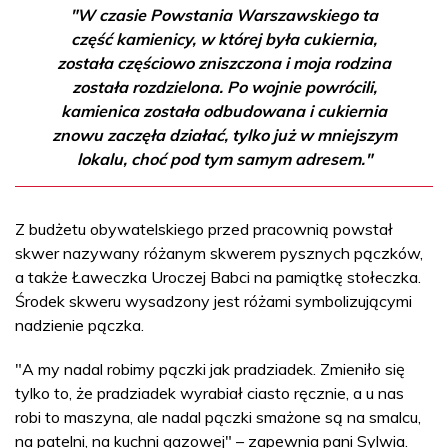
"W czasie Powstania Warszawskiego ta
część kamienicy, w której była cukiernia,
została częściowo zniszczona i moja rodzina
została rozdzielona. Po wojnie powrócili,
kamienica została odbudowana i cukiernia
znowu zaczęła działać, tylko już w mniejszym
lokalu, choć pod tym samym adresem."
Z budżetu obywatelskiego przed pracownią powstał
skwer nazywany różanym skwerem pysznych pączków,
a także Ławeczka Uroczej Babci na pamiątkę stołeczka.
Środek skweru wysadzony jest różami symbolizującymi
nadzienie pączka.
"A my nadal robimy pączki jak pradziadek. Zmieniło się
tylko to, że pradziadek wyrabiał ciasto ręcznie, a u nas
robi to maszyna, ale nadal pączki smażone są na smalcu,
na patelni, na kuchni gazowej" – zapewnia pani Sylwia.