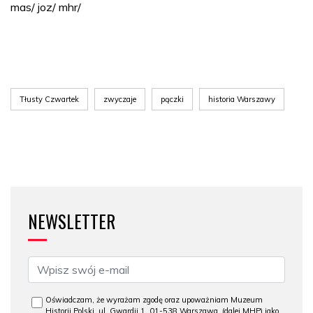
mas/ joz/ mhr/
Tłusty Czwartek
zwyczaje
pączki
historia Warszawy
NEWSLETTER
Oświadczam, że wyrażam zgodę oraz upoważniam Muzeum
Historii Polski, ul. Gwardii 1, 01-538 Warszawa, (dalej MHP) jako