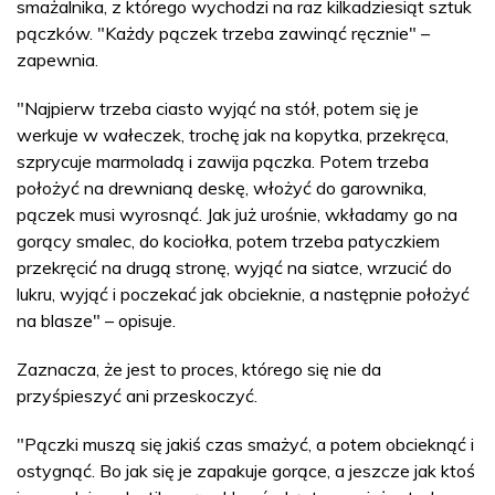
smażalnika, z którego wychodzi na raz kilkadziesiąt sztuk
pączków. "Każdy pączek trzeba zawinąć ręcznie" –
zapewnia.
"Najpierw trzeba ciasto wyjąć na stół, potem się je
werkuje w wałeczek, trochę jak na kopytka, przekręca,
szprycuje marmoladą i zawija pączka. Potem trzeba
położyć na drewnianą deskę, włożyć do garownika,
pączek musi wyrosnąć. Jak już urośnie, wkładamy go na
gorący smalec, do kociołka, potem trzeba patyczkiem
przekręcić na drugą stronę, wyjąć na siatce, wrzucić do
lukru, wyjąć i poczekać jak obcieknie, a następnie położyć
na blasze" – opisuje.
Zaznacza, że jest to proces, którego się nie da
przyśpieszyć ani przeskoczyć.
"Pączki muszą się jakiś czas smażyć, a potem obcieknąć i
ostygnąć. Bo jak się je zapakuje gorące, a jeszcze jak ktoś