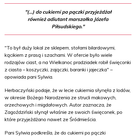
"(...) do cukierni po pączki przyjeżdżał
również adiutant marszałka Józefa
Piłsudskiego."
"To był duży lokal ze sklepem, stołami bilardowymi,
kącikiem z prasą i szachami. W ofercie było wiele
rodzajów ciast, a na Wielkanoc pradziadek robił święconki
z ciasta – koszyczki, zajączki, baranki i jajeczka" –
opowiada pani Sylwia.
Herbaczyński podaje, że w lecie cukiernia słynęła z lodów,
w okresie Bożego Narodzenia ze strucli makowych,
orzechowych i migdałowych. Autor zaznacza, że
Zagoździński słynął właśnie ze swoich święconek, po
które przyjeżdżano nawet ze Śródmieścia.
Pani Sylwia podkreśla, że do cukierni po pączki