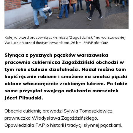
Kolejka przed pracownią cukierniczą "Zagoździński" na warszawskiej
Woli, dzień przed tłustym czwartkiem, 26 bm. PAP/Rafał Guz
Słynąca z pysznych pączków warszawska
pracownia cukiernicza Zagoździński obchodzi w
tym roku stulecie działalności. Nadal można tam
kupić ręcznie robione i smażone na smalcu pączki
oblane własnoręcznie zrobionym lukrem. Po takie
same przysyłał swojego adiutanta marszałek
Józef Piłsudski.
Obecnie cukiernię prowadzi Sylwia Tomaszkiewicz,
prawnuczka Władysława Zagoździńskiego.
Opowiedziała PAP o historii i tradycji słynnej pączkarni.