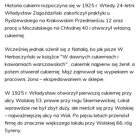
Historia cukierni rozpoczyna się w 1925 r. Wtedy 24-letni
Władysław Zagoździński zakończył praktyki u
Rydzewskiego na Krakowskim Przedmieściu 12 oraz
pracę u Moczulskiego na Chłodnej 40 i otworzył własną
cukiernię.
Wcześniej jednak ożenił się z Natalią, bo jak pisze W.
Herbaczyński w książce "W dawnych cukierniach i
kawiarniach warszawskich" , cukiernik najpierw się żenił, a
potem otwierał cukiernię. Mąż zajmował się wypiekiem w
pracowni, żona – ekspediowaniem w sklepie.
W 1925 r. Władysław otworzył pierwszą cukiernię przy
ulicy Wolskiej 53, prawie przy rogu Skierniewickiej. Lokal
wprawdzie nie był zbyt duży, ale mieścił się przy Wolskiej
– najważniejszej ulicy na Woli. Po pięciu latach przeniósł
firmę do znacznie większego lokalu przy Wolskiej 66, róg
Syreny.