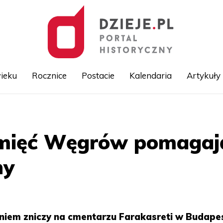
ieku
Rocznice
Postacie
Kalendaria
Artykuły
Przejdź
do
treści
mięć Węgrów pomagaj
ny
niem zniczy na cmentarzu Farakasreti w Budape