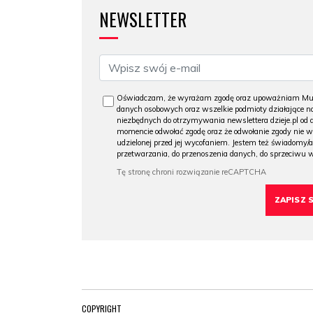
NEWSLETTER
Oświadczam, że wyrażam zgodę oraz upoważniam Muzeu
danych osobowych oraz wszelkie podmioty działające na
niezbędnych do otrzymywania newslettera dzieje.pl od
momencie odwołać zgodę oraz że odwołanie zgody nie 
udzielonej przed jej wycofaniem. Jestem też świadomy/a
przetwarzania, do przenoszenia danych, do sprzeciwu 
COPYRIGHT