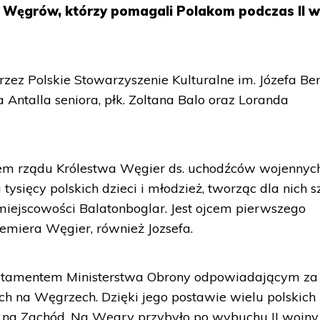
 Węgrów, którzy pomagali Polakom podczas II w
rzez Polskie Stowarzyszenie Kulturalne im. Józefa Be
a Antalla seniora, płk. Zoltana Balo oraz Loranda
iem rządu Królestwa Węgier ds. uchodźców wojennych
 tysięcy polskich dzieci i młodzież, tworząc dla nich s
iejscowości Balatonboglar. Jest ojcem pierwszego
miera Węgier, również Jozsefa.
artamentem Ministerstwa Obrony odpowiadającym za
ych na Węgrzech. Dzięki jego postawie wielu polskich
ę na Zachód. Na Węgry przybyło po wybuchu II wojny