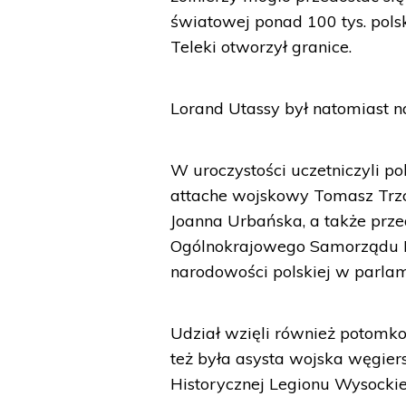
światowej ponad 100 tys. pols
Teleki otworzył granice.
Lorand Utassy był natomiast n
W uroczystości uczetniczyli p
attache wojskowy Tomasz Trzci
Joanna Urbańska, a także prze
Ogólnokrajowego Samorządu Po
narodowości polskiej w parla
Udział wzięli również potomko
też była asysta wojska węgier
Historycznej Legionu Wysockie