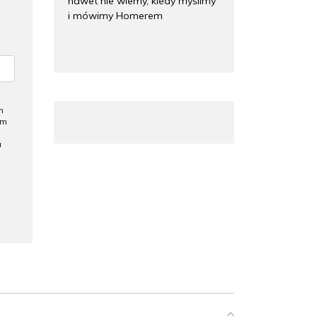
nawet nie wiemy, kiedy myślimy
i mówimy Homerem
h
ym
a