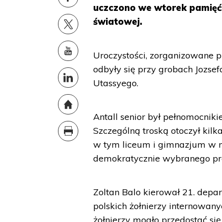
uczczono we wtorek pamięć
światowej.
Uroczystości, zorganizowane p
odbyły się przy grobach Jozsef
Utassyego.
Antall senior był pełnomocnik
Szczególną troską otoczył kilka
w tym liceum i gimnazjum w m
demokratycznie wybranego pre
Zoltan Balo kierował 21. dep
polskich żołnierzy internowan
żołnierzy mogło przedostać si