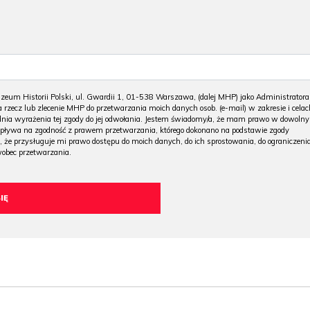
m Historii Polski, ul. Gwardii 1, 01-538 Warszawa, (dalej MHP) jako Administratora
 rzecz lub zlecenie MHP do przetwarzania moich danych osob. (e-mail) w zakresie i celac
 dnia wyrażenia tej zgody do jej odwołania. Jestem świadomy/a, że mam prawo w dowoln
wpływa na zgodność z prawem przetwarzania, którego dokonano na podstawie zgody
, że przysługuje mi prawo dostępu do moich danych, do ich sprostowania, do ograniczeni
wobec przetwarzania.