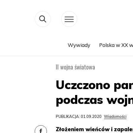
Wywiady
Polska w XX w
Search
II wojna światowa
Uczczono pa
podczas woj
PUBLIKACJA: 01.09.2020
Wiadomości
Złożeniem wieńców i zapale