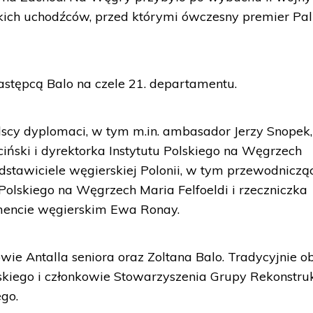
kich uchodźców, przed którymi ówczesny premier Pal
astępcą Balo na czele 21. departamentu.
olscy dyplomaci, w tym m.in. ambasador Jerzy Snopek,
ński i dyrektorka Instytutu Polskiego na Węgrzech
dstawiciele węgierskiej Polonii, w tym przewodniczą
lskiego na Węgrzech Maria Felfoeldi i rzeczniczka
mencie węgierskim Ewa Ronay.
wie Antalla seniora oraz Zoltana Balo. Tradycyjnie o
skiego i członkowie Stowarzyszenia Grupy Rekonstruk
go.