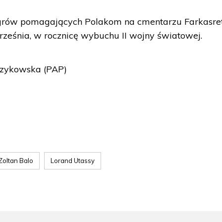
grów pomagających Polakom na cmentarzu Farkasret
rześnia, w rocznicę wybuchu II wojny światowej.
rzykowska (PAP)
Zoltan Balo
Lorand Utassy