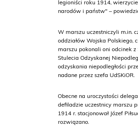
legioniści roku 1914, wierzyci
narodów i państw" – powiedzia
W marszu uczestniczyli m.in. cz
oddziałów Wojska Polskiego, 
marszu pokonali oni odcinek z
Stulecia Odzyskanej Niepodległ
odzyskania niepodległości prze
nadane przez szefa UdSKiOR.
Obecne na uroczystości deleg
defiladzie uczestnicy marszu 
1914 r. stacjonował Józef Pił
rozwiązano.