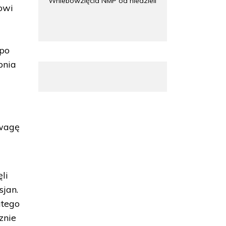
Wniebowzięcia NMP od niedzieli
owi
 po
pnia
uwagę
li
sjan.
atego
znie