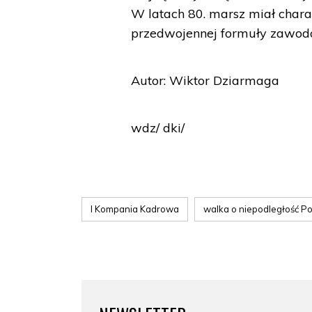
W latach 80. marsz miał charak
przedwojennej formuły zawod
Autor: Wiktor Dziarmaga
wdz/ dki/
I Kompania Kadrowa
walka o niepodległość Po