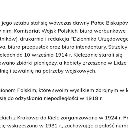
i jego sztabu stał się wówczas dawny Pałac Biskupó
w nim: Komisariat Wojsk Polskich, biura werbunkowe
hotników), drukarnia i redakcja "Dziennika Urzędoweg
, biuro przepustek oraz biuro intendentury. Strzelcy
elcach do 10 września 1914 r. Kielczanie starali się
wano zbiórki pieniędzy, a kobiety zrzeszone w Lidze
lnię i szwalnię na potrzeby wojskowych.
ionom Polskim, które swoim wysiłkiem zbrojnym w l
się do odzyskania niepodległości w 1918 r.
ckich z Krakowa do Kielc zorganizowano w 1924 r. P
cję wskrzeszono w 1981 r., zachowując ciągłość nume