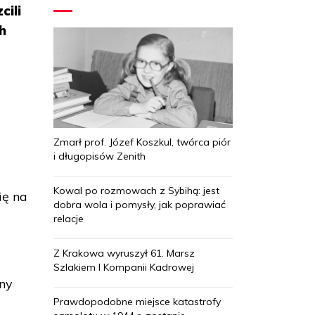
cili
h
Zmarł prof. Józef Koszkul, twórca piór
i długopisów Zenith
Kowal po rozmowach z Sybihą: jest
ię na
dobra wola i pomysły, jak poprawiać
relacje
Z Krakowa wyruszył 61. Marsz
Szlakiem I Kompanii Kadrowej
żny
Prawdopodobne miejsce katastrofy