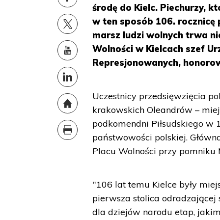
środę do Kielc. Piechurzy, k
w ten sposób 106. rocznicę 
marsz ludzi wolnych trwa ni
Wolności w Kielcach szef 
Represjonowanych, honorow
Uczestnicy przedsięwzięcia po
krakowskich Oleandrów – miejsc
podkomendni Piłsudskiego w 191
państwowości polskiej. Główna
Placu Wolności przy pomniku M
"106 lat temu Kielce były miej
pierwsza stolica odradzającej 
dla dziejów narodu etap, jaki