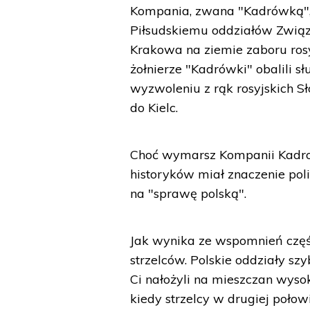
Kompania, zwana "Kadrówką", k
Piłsudskiemu oddziałów Związk
Krakowa na ziemie zaboru rosyj
żołnierze "Kadrówki" obalili 
wyzwoleniu z rąk rosyjskich Sł
do Kielc.
Choć wymarsz Kompanii Kadrow
historyków miał znaczenie pol
na "sprawę polską".
Jak wynika ze wspomnień częśc
strzelców. Polskie oddziały szy
Ci nałożyli na mieszczan wyso
kiedy strzelcy w drugiej połowi