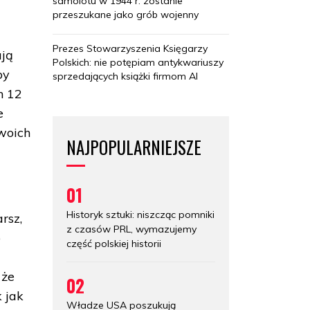
samolotu w 1944 r. zostanie
przeszukane jako grób wojenny
Prezes Stowarzyszenia Księgarzy
ują
Polskich: nie potępiam antykwariuszy
by
sprzedających książki firmom AI
h 12
e
swoich
NAJPOPULARNIEJSZE
01
Historyk sztuki: niszcząc pomniki
rsz,
z czasów PRL, wymazujemy
o
część polskiej historii
 że
02
 jak
Władze USA poszukują