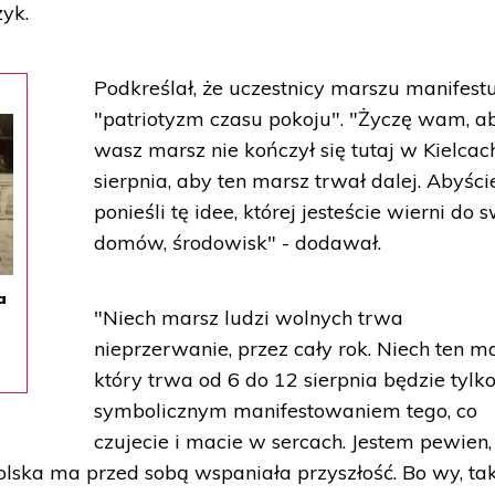
zyk.
Podkreślał, że uczestnicy marszu manifest
"patriotyzm czasu pokoju". "Życzę wam, a
wasz marsz nie kończył się tutaj w Kielcac
sierpnia, aby ten marsz trwał dalej. Abyści
ponieśli tę idee, której jesteście wierni do 
domów, środowisk" - dodawał.
a
"Niech marsz ludzi wolnych trwa
nieprzerwanie, przez cały rok. Niech ten ma
który trwa od 6 do 12 sierpnia będzie tylk
symbolicznym manifestowaniem tego, co
czujecie i macie w sercach. Jestem pewien,
olska ma przed sobą wspaniała przyszłość. Bo wy, tak