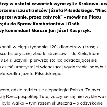
tórzy w ostatni czwartek wyruszyli z Krakowa, ucz
przemarszu strzelców Józefa Piłsudskiego. "Niec
eprzerwanie, przez cały rok" – mówił na Placu
Urzędu do Spraw Kombatantów i Osób
y komendant Marszu Jan Józef Kasprzyk.
konali w ciągu tygodnia 120-kilometrową trasę z
a historycznej zbiórki strzelców – do Kielc, które
4 r. uczynili pierwszą stolicą odradzającej się
 część uroczystości wieńczącej wydarzenie, odbyła s
arszałka Józefa Piłsudskiego.
scem, gdzie rodziła się niepodległa Polska. To była
się Rzeczpospolitej. Tutaj zaczynał się niezwykle wa
m była walka – tym razem skuteczna – o odzyskanie