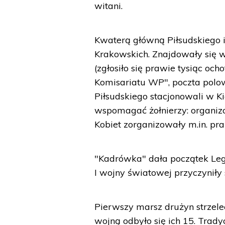
witani.
Kwaterą główną Piłsudskiego 
Krakowskich. Znajdowały się 
(zgłosiło się prawie tysiąc oc
Komisariatu WP", poczta polowa
Piłsudskiego stacjonowali w Ki
wspomagać żołnierzy: organizo
Kobiet zorganizowały m.in. pra
"Kadrówka" dała początek Leg
I wojny światowej przyczyniły 
Pierwszy marsz drużyn strzele
wojną odbyło się ich 15. Trady