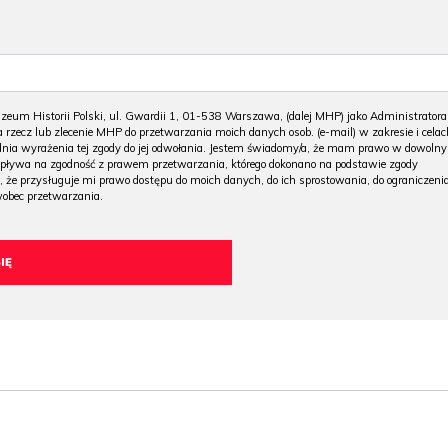
m Historii Polski, ul. Gwardii 1, 01-538 Warszawa, (dalej MHP) jako Administratora
 rzecz lub zlecenie MHP do przetwarzania moich danych osob. (e-mail) w zakresie i celac
 dnia wyrażenia tej zgody do jej odwołania. Jestem świadomy/a, że mam prawo w dowoln
wpływa na zgodność z prawem przetwarzania, którego dokonano na podstawie zgody
, że przysługuje mi prawo dostępu do moich danych, do ich sprostowania, do ograniczeni
wobec przetwarzania.