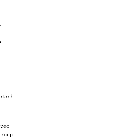
w
o
atach
rzed
racji.