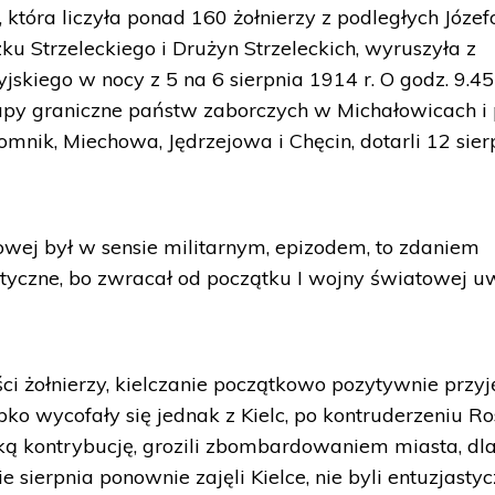
tóra liczyła ponad 160 żołnierzy z podległych Józef
u Strzeleckiego i Drużyn Strzeleckich, wyruszyła z
skiego w nocy z 5 na 6 sierpnia 1914 r. O godz. 9.45
słupy graniczne państw zaborczych w Michałowicach i
omnik, Miechowa, Jędrzejowa i Chęcin, dotarli 12 sier
ej był w sensie militarnym, epizodem, to zdaniem
ityczne, bo zwracał od początku I wojny światowej 
i żołnierzy, kielczanie początkowo pozytywnie przyję
bko wycofały się jednak z Kielc, po kontruderzeniu Ro
ką kontrybucję, grozili zbombardowaniem miasta, dl
e sierpnia ponownie zajęli Kielce, nie byli entuzjastyc