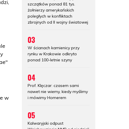
dzi,
szczątków ponad 81 tys.
żołnierzy amerykańskich
poległych w konfliktach
zbrojnych od II wojny światowej
03
ale
W ścianach kamienicy przy
cy
rynku w Krakowie odkryto
ponad 100-letnie szyny
iae"
04
Prof. Klęczar: czasem sami
nawet nie wiemy, kiedy myślimy
ie w
i mówimy Homerem
05
Kalwaryjski odpust