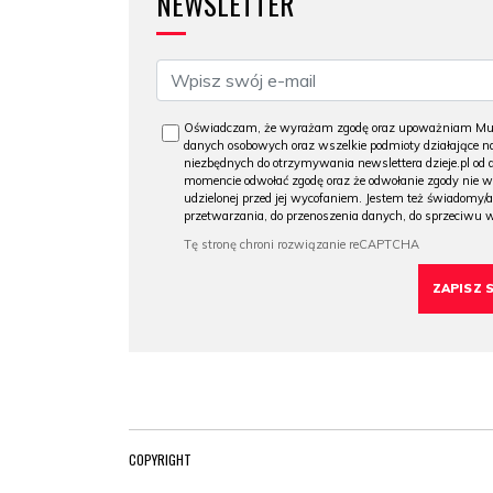
NEWSLETTER
Oświadczam, że wyrażam zgodę oraz upoważniam Muzeu
danych osobowych oraz wszelkie podmioty działające na
niezbędnych do otrzymywania newslettera dzieje.pl od
momencie odwołać zgodę oraz że odwołanie zgody nie 
udzielonej przed jej wycofaniem. Jestem też świadomy/a
przetwarzania, do przenoszenia danych, do sprzeciwu 
COPYRIGHT