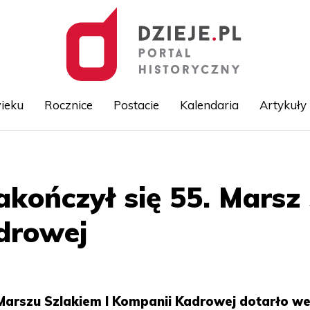
ieku
Rocznice
Postacie
Kalendaria
Artykuły
Przejdź
do
treści
akończył się 55. Marsz 
drowej
Marszu Szlakiem I Kompanii Kadrowej dotarło w