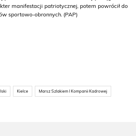
ter manifestacji patriotycznej, potem powrócił do
ów sportowo-obronnych. (PAP)
lski
Kielce
Marsz Szlakiem I Kompanii Kadrowej