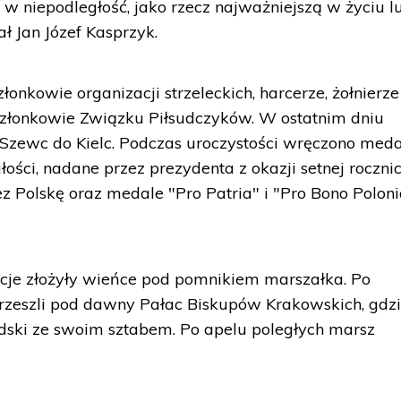
e w niepodległość, jako rzecz najważniejszą w życiu lu
ł Jan Józef Kasprzyk.
łonkowie organizacji strzeleckich, harcerze, żołnierze
członkowie Związku Piłsudczyków. W ostatnim dniu
 Szewc do Kielc. Podczas uroczystości wręczono med
ości, nadane przez prezydenta z okazji setnej roczni
z Polskę oraz medale "Pro Patria" i "Pro Bono Polon
acje złożyły wieńce pod pomnikiem marszałka. Po
przeszli pod dawny Pałac Biskupów Krakowskich, gdz
sudski ze swoim sztabem. Po apelu poległych marsz