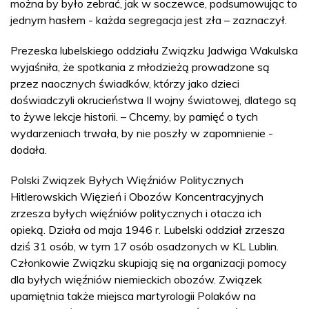
można by było zebrać, jak w soczewce, podsumowując to
jednym hasłem - każda segregacja jest zła – zaznaczył.
Prezeska lubelskiego oddziału Związku Jadwiga Wakulska
wyjaśniła, że spotkania z młodzieżą prowadzone są
przez naocznych świadków, którzy jako dzieci
doświadczyli okrucieństwa II wojny światowej, dlatego są
to żywe lekcje historii. – Chcemy, by pamięć o tych
wydarzeniach trwała, by nie poszły w zapomnienie -
dodała.
Polski Związek Byłych Więźniów Politycznych
Hitlerowskich Więzień i Obozów Koncentracyjnych
zrzesza byłych więźniów politycznych i otacza ich
opieką. Działa od maja 1946 r. Lubelski oddział zrzesza
dziś 31 osób, w tym 17 osób osadzonych w KL Lublin.
Członkowie Związku skupiają się na organizacji pomocy
dla byłych więźniów niemieckich obozów. Związek
upamiętnia także miejsca martyrologii Polaków na