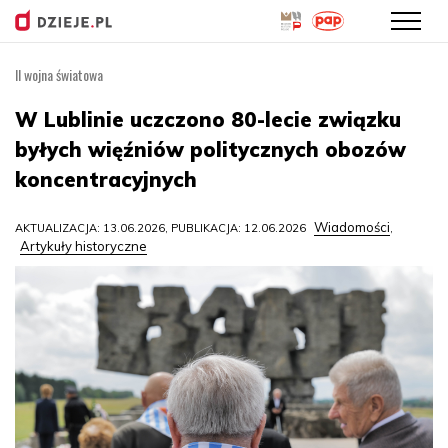
II wojna światowa
Przejdź
do
W Lublinie uczczono 80-lecie związku
treści
byłych więźniów politycznych obozów
koncentracyjnych
Wiadomości
AKTUALIZACJA: 13.06.2026, PUBLIKACJA: 12.06.2026
,
Artykuły historyczne