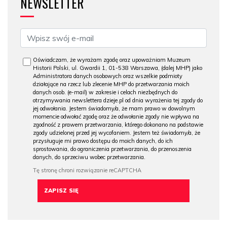
NEWSLETTER
Oświadczam, że wyrażam zgodę oraz upoważniam Muzeum
Historii Polski, ul. Gwardii 1, 01-538 Warszawa, (dalej MHP) jako
Administratora danych osobowych oraz wszelkie podmioty
działające na rzecz lub zlecenie MHP do przetwarzania moich
danych osob. (e-mail) w zakresie i celach niezbędnych do
otrzymywania newslettera dzieje.pl od dnia wyrażenia tej zgody do
jej odwołania. Jestem świadomy/a, że mam prawo w dowolnym
momencie odwołać zgodę oraz że odwołanie zgody nie wpływa na
zgodność z prawem przetwarzania, którego dokonano na podstawie
zgody udzielonej przed jej wycofaniem. Jestem też świadomy/a, że
przysługuje mi prawo dostępu do moich danych, do ich
sprostowania, do ograniczenia przetwarzania, do przenoszenia
danych, do sprzeciwu wobec przetwarzania.