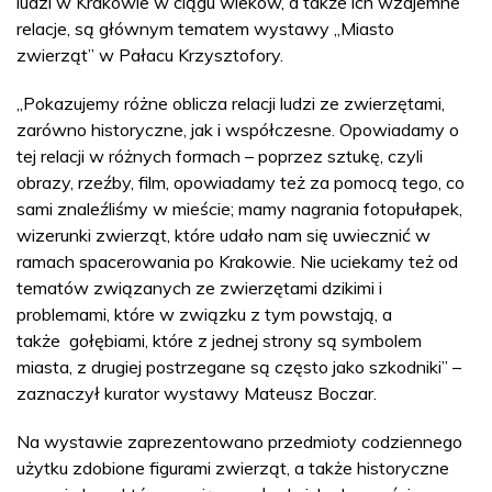
ludzi w Krakowie w ciągu wieków, a także ich wzajemne
relacje, są głównym tematem wystawy „Miasto
zwierząt” w Pałacu Krzysztofory.
„Pokazujemy różne oblicza relacji ludzi ze zwierzętami,
zarówno historyczne, jak i współczesne. Opowiadamy o
tej relacji w różnych formach – poprzez sztukę, czyli
obrazy, rzeźby, film, opowiadamy też za pomocą tego, co
sami znaleźliśmy w mieście; mamy nagrania fotopułapek,
wizerunki zwierząt,
które
udało nam się uwiecznić w
ramach spacerowania po Krakowie. Nie uciekamy też od
tematów związanych ze zwierzętami dzikimi i
problemami,
które w związku z tym powstają, a
także
gołębiami,
które z jednej strony są symbolem
miasta, z drugiej postrzegane są często jako szkodniki” –
zaznaczył kurator wystawy Mateusz Boczar.
Na wystawie zaprezentowano przedmioty codziennego
użytku zdobione figurami zwierząt, a także historyczne