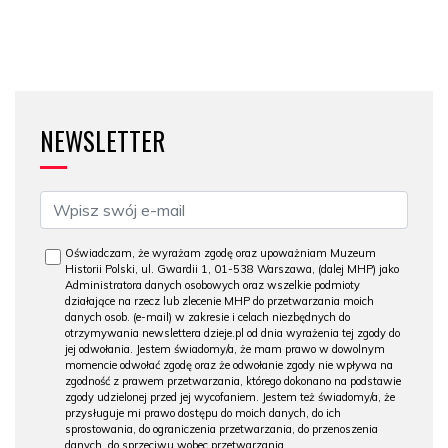
NEWSLETTER
Oświadczam, że wyrażam zgodę oraz upoważniam Muzeum
Historii Polski, ul. Gwardii 1, 01-538 Warszawa, (dalej MHP) jako
Administratora danych osobowych oraz wszelkie podmioty
działające na rzecz lub zlecenie MHP do przetwarzania moich
danych osob. (e-mail) w zakresie i celach niezbędnych do
otrzymywania newslettera dzieje.pl od dnia wyrażenia tej zgody do
jej odwołania. Jestem świadomy/a, że mam prawo w dowolnym
momencie odwołać zgodę oraz że odwołanie zgody nie wpływa na
zgodność z prawem przetwarzania, którego dokonano na podstawie
zgody udzielonej przed jej wycofaniem. Jestem też świadomy/a, że
przysługuje mi prawo dostępu do moich danych, do ich
sprostowania, do ograniczenia przetwarzania, do przenoszenia
danych, do sprzeciwu wobec przetwarzania.