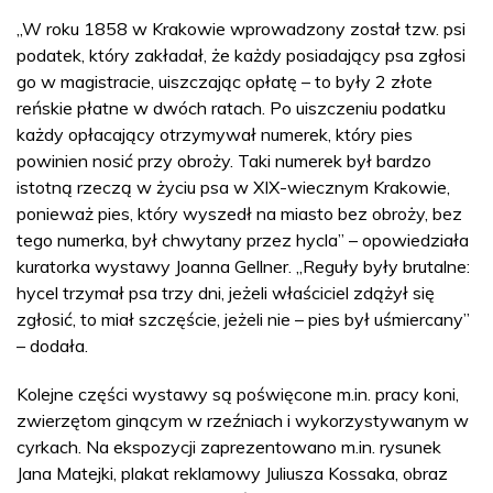
„W roku 1858 w Krakowie wprowadzony został tzw. psi
podatek, który zakładał, że każdy posiadający psa zgłosi
go w magistracie, uiszczając opłatę – to były 2 złote
reńskie płatne w dwóch ratach. Po uiszczeniu podatku
każdy opłacający otrzymywał numerek, który pies
powinien nosić przy obroży. Taki numerek był bardzo
istotną rzeczą w życiu psa w XIX-wiecznym Krakowie,
ponieważ pies, który wyszedł na miasto bez obroży, bez
tego numerka, był chwytany przez hycla” – opowiedziała
kuratorka wystawy Joanna Gellner.
„Reguły były brutalne:
hycel trzymał psa trzy dni, jeżeli właściciel zdążył się
zgłosić, to miał szczęście, jeżeli nie – pies był uśmiercany”
– dodała.
Kolejne części wystawy są poświęcone m.in. pracy koni,
zwierzętom ginącym w rzeźniach i wykorzystywanym w
cyrkach. Na ekspozycji zaprezentowano m.in. rysunek
Jana Matejki, plakat reklamowy Juliusza Kossaka, obraz