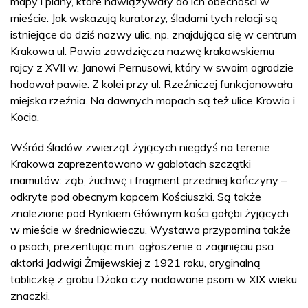
mapy i plany, które nawiązywały do ich obecności w
mieście. Jak wskazują kuratorzy, śladami tych relacji są
istniejące do dziś nazwy ulic, np. znajdująca się w centrum
Krakowa ul. Pawia zawdzięcza nazwę krakowskiemu
rajcy z XVII w. Janowi Pernusowi, który w swoim ogrodzie
hodował pawie. Z kolei przy ul. Rzeźniczej funkcjonowała
miejska rzeźnia. Na dawnych mapach są też ulice Krowia i
Kocia.
Wśród śladów zwierząt żyjących niegdyś na terenie
Krakowa zaprezentowano w gablotach szczątki
mamutów: ząb, żuchwę i fragment przedniej kończyny –
odkryte pod obecnym kopcem Kościuszki. Są także
znalezione pod Rynkiem Głównym kości gołębi żyjących
w mieście w średniowieczu. Wystawa przypomina także
o psach, prezentując m.in. ogłoszenie o zaginięciu psa
aktorki Jadwigi Żmijewskiej z 1921 roku, oryginalną
tabliczkę z grobu Dżoka czy nadawane psom w XIX wieku
znaczki.