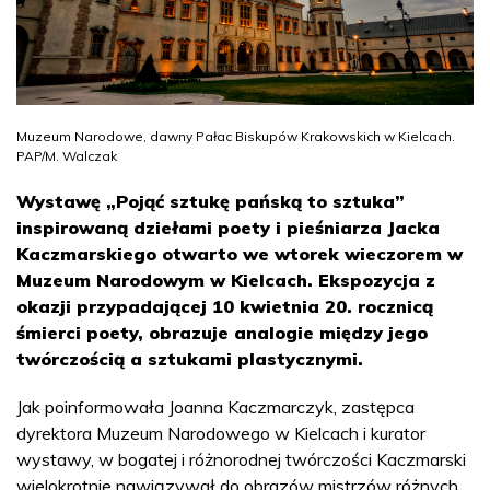
Muzeum Narodowe, dawny Pałac Biskupów Krakowskich w Kielcach.
PAP/M. Walczak
Wystawę „Pojąć sztukę pańską to sztuka”
inspirowaną dziełami poety i pieśniarza Jacka
Kaczmarskiego otwarto we wtorek wieczorem w
Muzeum Narodowym w Kielcach. Ekspozycja z
okazji przypadającej 10 kwietnia 20. rocznicą
śmierci poety, obrazuje analogie między jego
twórczością a sztukami plastycznymi.
Jak poinformowała Joanna Kaczmarczyk, zastępca
dyrektora Muzeum Narodowego w Kielcach i kurator
wystawy, w bogatej i różnorodnej twórczości Kaczmarski
wielokrotnie nawiązywał do obrazów mistrzów różnych