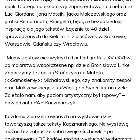
epok. Dlatego na ekspozycji zaprezentowano dzieła m.in.
Luci Giordano, Jana Matejki, Jacka Malczewskiego oraz
grafiki Rembrandta, Bruegel ‘a, będące bezpośrednią
inspiracją dla jego tekstów. Łącznie to 40 dzieł
sprowadzonych do Kielc m.in. z placówek w Krakowie,
Warszawie, Gdańsku czy Wrocławiu.
„Mamy zestaw niezwykłych dzieł od grafik z XV i XVI w.,
po malarstwo współczesne np. dzieła Bronisława Linke.
Zobaczymy też np. >>Stańczyka<< Matejki,
>>Samosierrę<< Michałowskiego, czy znakomity zespół
prac Malczewskiego z >>Wigilią na Syberii<< na czele.
Zależało nam, aby poziom artystyczny był topowy” –
powiedziała PAP Kaczmarczyk.
Każdemu z prezentowanych na wystawie dzieł
towarzyszą także teksty Kaczmarskiego. Na wystawę
można też zabrać ze sobą swoje słuchawki - po
zeskanowaniu QR kodów, można wysłuchać wybranych