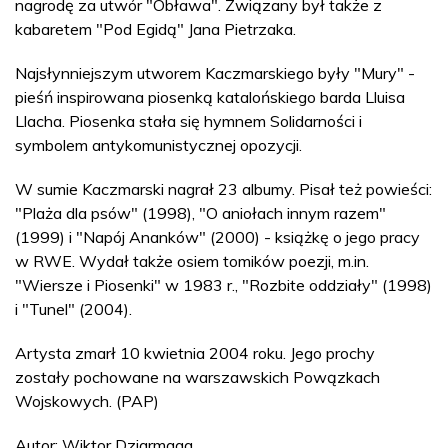
nagrodę za utwór "Obława". Związany był także z
kabaretem "Pod Egidą" Jana Pietrzaka.
Najsłynniejszym utworem Kaczmarskiego były "Mury" -
pieśń inspirowana piosenką katalońskiego barda Lluisa
Llacha. Piosenka stała się hymnem Solidarności i
symbolem antykomunistycznej opozycji.
W sumie Kaczmarski nagrał 23 albumy. Pisał też powieści:
"Plaża dla psów" (1998), "O aniołach innym razem"
(1999) i "Napój Ananków" (2000) - książkę o jego pracy
w RWE. Wydał także osiem tomików poezji, m.in.
"Wiersze i Piosenki" w 1983 r., "Rozbite oddziały" (1998)
i "Tunel" (2004).
Artysta zmarł 10 kwietnia 2004 roku. Jego prochy
zostały pochowane na warszawskich Powązkach
Wojskowych. (PAP)
Autor: Wiktor Dziarmaga