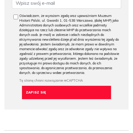
Oświadczam, że wyrażam zgodę oraz upoważniam Muzeum
Historii Polski, ul. Gwardii 1, 01-538 Warszawa, (dalej MHP) jako
Administratora danych osobowych oraz wszelkie podmioty
działające na rzecz lub zlecenie MHP do przetwarzania moich
danych osob. (e-mail) w zakresie i celach niezbędnych do
otrzymywania newslettera dzieje.pl od dnia wyrażenia tej zgody do
jej odwołania. Jestem świadomy/a, że mam prawo w dowolnym
momencie odwołać zgodę oraz że odwołanie zgody nie wpływa na
zgodność z prawem przetwarzania, którego dokonano na podstawie
zgody udzielonej przed jej wycofaniem. Jestem też świadomy/a, że
przysługuje mi prawo dostępu do moich danych, do ich
sprostowania, do ograniczenia przetwarzania, do przenoszenia
danych, do sprzeciwu wobec przetwarzania.