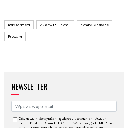
marsze śmierci
Auschwitz-Birkenau
niemieckie zbrodnie
Pszczyna
NEWSLETTER
Oświadczam, że wyrażam zgodę oraz upoważniam Muzeum
Historii Polski, ul. Gwardii 1, 01-538 Warszawa, (dalej MHP) jako
Administratora danych osobowych oraz wszelkie podmioty