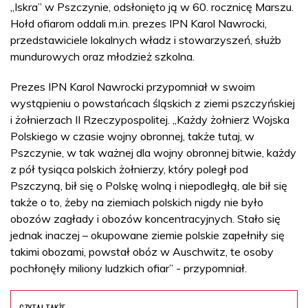
„Iskra” w Pszczynie, odsłonięto ją w 60. rocznicę Marszu.
Hołd ofiarom oddali m.in. prezes IPN Karol Nawrocki,
przedstawiciele lokalnych władz i stowarzyszeń, służb
mundurowych oraz młodzież szkolna.
Prezes IPN Karol Nawrocki przypomniał w swoim
wystąpieniu o powstańcach śląskich z ziemi pszczyńskiej
i żołnierzach II Rzeczypospolitej. „Każdy żołnierz Wojska
Polskiego w czasie wojny obronnej, także tutaj, w
Pszczynie, w tak ważnej dla wojny obronnej bitwie, każdy
z pół tysiąca polskich żołnierzy, który poległ pod
Pszczyną, bił się o Polskę wolną i niepodległą, ale bił się
także o to, żeby na ziemiach polskich nigdy nie było
obozów zagłady i obozów koncentracyjnych. Stało się
jednak inaczej – okupowane ziemie polskie zapełniły się
takimi obozami, powstał obóz w Auschwitz, te osoby
pochłonęły miliony ludzkich ofiar” - przypomniał.
CZYTAJ TAKŻE