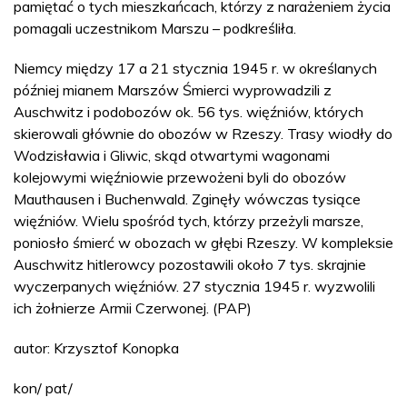
pamiętać o tych mieszkańcach, którzy z narażeniem życia
pomagali uczestnikom Marszu – podkreśliła.
Niemcy między 17 a 21 stycznia 1945 r. w określanych
później mianem Marszów Śmierci wyprowadzili z
Auschwitz i podobozów ok. 56 tys. więźniów, których
skierowali głównie do obozów w Rzeszy. Trasy wiodły do
Wodzisławia i Gliwic, skąd otwartymi wagonami
kolejowymi więźniowie przewożeni byli do obozów
Mauthausen i Buchenwald. Zginęły wówczas tysiące
więźniów. Wielu spośród tych, którzy przeżyli marsze,
poniosło śmierć w obozach w głębi Rzeszy. W kompleksie
Auschwitz hitlerowcy pozostawili około 7 tys. skrajnie
wyczerpanych więźniów. 27 stycznia 1945 r. wyzwolili
ich żołnierze Armii Czerwonej. (PAP)
autor: Krzysztof Konopka
kon/ pat/