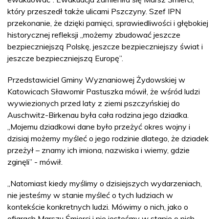
który przeszedł także ulicami Pszczyny. Szef IPN
przekonanie, że dzięki pamięci, sprawiedliwości i głębokiej
historycznej refleksji „możemy zbudować jeszcze
bezpieczniejszą Polskę, jeszcze bezpieczniejszy świat i
jeszcze bezpieczniejszą Europę”.
Przedstawiciel Gminy Wyznaniowej Żydowskiej w
Katowicach Sławomir Pastuszka mówił, że wśród ludzi
wywiezionych przed laty z ziemi pszczyńskiej do
Auschwitz-Birkenau była cała rodzina jego dziadka.
„Mojemu dziadkowi dane było przeżyć okres wojny i
dzisiaj możemy myśleć o jego rodzinie dlatego, że dziadek
przeżył – znamy ich imiona, nazwiska i wiemy, gdzie
zginęli” - mówił.
„Natomiast kiedy myślimy o dzisiejszych wydarzeniach,
nie jesteśmy w stanie myśleć o tych ludziach w
kontekście konkretnych ludzi. Mówimy o nich, jako o
ofiarach Marszu Śmierci i nie jesteśmy w stanie o nich