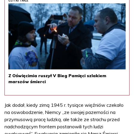
Z Oświęcimia ruszył V Bieg Pamięci szlakiem
marszów śmierci
Jak dodał, kiedy zimą 1945 r. tysiące więźniów czekało
na oswobodzenie, Niemcy „ze swojej pazerności na
przymusową pracę ludzką, ale także ze strachu przed
nadchodzącym frontem postanowili tych ludzi
ewakuować”. Ewakuacja zamieniła się Marsz Śmierci,