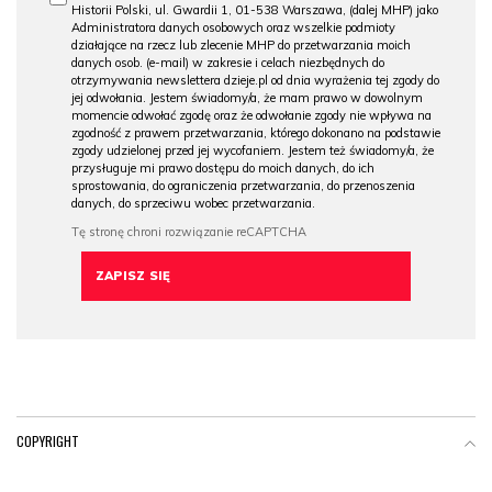
Historii Polski, ul. Gwardii 1, 01-538 Warszawa, (dalej MHP) jako
Administratora danych osobowych oraz wszelkie podmioty
działające na rzecz lub zlecenie MHP do przetwarzania moich
danych osob. (e-mail) w zakresie i celach niezbędnych do
otrzymywania newslettera dzieje.pl od dnia wyrażenia tej zgody do
jej odwołania. Jestem świadomy/a, że mam prawo w dowolnym
momencie odwołać zgodę oraz że odwołanie zgody nie wpływa na
zgodność z prawem przetwarzania, którego dokonano na podstawie
zgody udzielonej przed jej wycofaniem. Jestem też świadomy/a, że
przysługuje mi prawo dostępu do moich danych, do ich
sprostowania, do ograniczenia przetwarzania, do przenoszenia
danych, do sprzeciwu wobec przetwarzania.
COPYRIGHT