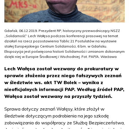
Gdańsk, 06.12.2019. Prezydent RP, historyczny przewodniczący NSZZ
„Solidarność” Lech Wałęsa podczas konferencji prasowej na temat
działań na rzecz pozostawienia Tablic 21 Postulatów na wystawie
stałej Europejskiego Centrum Solidarności, 6 bm. w Gdańsku.
Ekspozycja jest poświęcona historii Solidarności i zmianom dokonanym
dzięki niej w Europie Środkowej i Wschodniej. Fot. PAP/A. Warżawa
Lech Wałęsa został wezwany do prokuratury w
sprawie złożenia przez niego fałszywych zeznań
w śledztwie ws. akt TW Bolek – wynika z
nieoficjalnych informacji PAP. Według źródeł PAP,
Wałęsa został wezwany na przyszły tydzień.
Sprawa dotyczy zeznań Wałęsy, które złożył w
śledztwie dotyczącym podrobienia na jego szkodę
zobowiązania do współpracy ze Służbą Bezpieczeństwa,