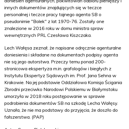
doniesień agenturalnych, pokwitowań odbioru pieniędzy i
innych dokumentów znajdujących się w teczce
personalnej i teczce pracy tajnego agenta SB o
pseudonimie "Bolek" z lat 1970-76. Zostały one
znalezione w 2016 roku w domu ministra spraw
wewnętrznych PRL Czesława Kiszczaka.
Lech Wałęsa zeznał, że napisane odręcznie agenturalne
doniesienia i składane na dokumentach podpisy agenta
nie są jego autorstwa. Przeczy temu ponad 200-
stronicowa ekspertyza m.in. grafologów i biegłych z
Instytutu Ekspertyz Sądowych im. Prof. Jana Sehna w
Krakowie. Na jej podstawie Oddziałowa Komisja Ścigania
Zbrodni przeciwko Narodowi Polskiemu w Białymstoku
umorzyła w 2018 roku postępowanie w sprawie
podrobienia dokumentów SB na szkodę Lecha Wałęsy.
Uznała, że nie ma podstawy do przyjęcia, że doszło do
fałszerstwa. (PAP)