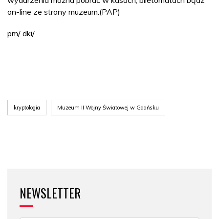
wydarzenia można pobrać w kasach, biletomatach bądź
on-line ze strony muzeum.(PAP)
pm/ dki/
kryptologia
Muzeum II Wojny Światowej w Gdańsku
NEWSLETTER