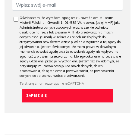
Oświadczam, że wyrażam zgodę oraz upoważniam Muzeum
Historii Polski, ul. Gwardii 1, 01-538 Warszawa, (dalej MHP) jako
Administratora danych osobowych oraz wszelkie podmioty
działające na rzecz lub zlecenie MHP do przetwarzania moich
danych osob. (e-mail) w zakresie i celach niezbędnych do
otrzymywania newslettera dzieje.pl od dnia wyrażenia tej zgody do
jej odwołania. Jestem świadomy/a, że mam prawo w dowolnym
momencie odwołać zgodę oraz że odwołanie zgody nie wpływa na
zgodność z prawem przetwarzania, którego dokonano na podstawie
zgody udzielonej przed jej wycofaniem. Jestem też świadomy/a, że
przysługuje mi prawo dostępu do moich danych, do ich
sprostowania, do ograniczenia przetwarzania, do przenoszenia
danych, do sprzeciwu wobec przetwarzania.