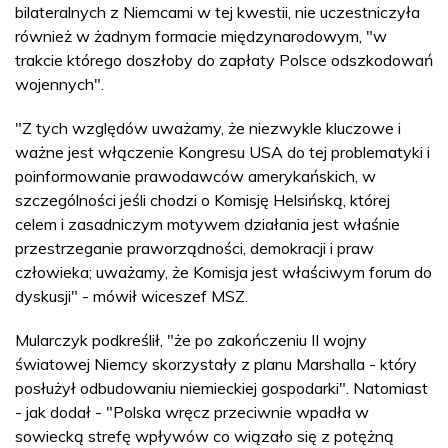
bilateralnych z Niemcami w tej kwestii, nie uczestniczyła
również w żadnym formacie międzynarodowym, "w
trakcie którego doszłoby do zapłaty Polsce odszkodowań
wojennych".
"Z tych względów uważamy, że niezwykle kluczowe i
ważne jest włączenie Kongresu USA do tej problematyki i
poinformowanie prawodawców amerykańskich, w
szczególności jeśli chodzi o Komisję Helsińską, której
celem i zasadniczym motywem działania jest właśnie
przestrzeganie praworządności, demokracji i praw
człowieka; uważamy, że Komisja jest właściwym forum do
dyskusji" - mówił wiceszef MSZ.
Mularczyk podkreślił, "że po zakończeniu II wojny
światowej Niemcy skorzystały z planu Marshalla - który
posłużył odbudowaniu niemieckiej gospodarki". Natomiast
- jak dodał - "Polska wręcz przeciwnie wpadła w
sowiecką strefę wpływów co wiązało się z potężną