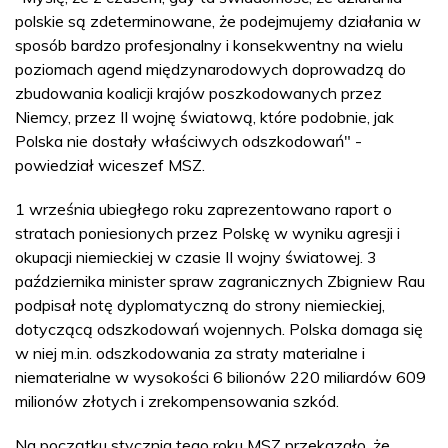
polskie są zdeterminowane, że podejmujemy działania w
sposób bardzo profesjonalny i konsekwentny na wielu
poziomach agend międzynarodowych doprowadzą do
zbudowania koalicji krajów poszkodowanych przez
Niemcy, przez II wojnę światową, które podobnie, jak
Polska nie dostały właściwych odszkodowań" -
powiedział wiceszef MSZ.
1 września ubiegłego roku zaprezentowano raport o
stratach poniesionych przez Polskę w wyniku agresji i
okupacji niemieckiej w czasie II wojny światowej. 3
października minister spraw zagranicznych Zbigniew Rau
podpisał notę dyplomatyczną do strony niemieckiej,
dotyczącą odszkodowań wojennych. Polska domaga się
w niej m.in. odszkodowania za straty materialne i
niematerialne w wysokości 6 bilionów 220 miliardów 609
milionów złotych i zrekompensowania szkód.
Na początku stycznia tego roku MSZ przekazało, że