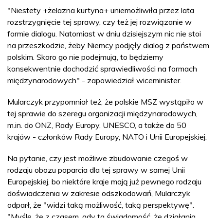
"Niestety +żelazna kurtyna+ uniemożliwiła przez lata
rozstrzygnięcie tej sprawy, czy też jej rozwiązanie w
formie dialogu. Natomiast w dniu dzisiejszym nic nie stoi
na przeszkodzie, żeby Niemcy podjęły dialog z państwem
polskim. Skoro go nie podejmują, to będziemy
konsekwentnie dochodzić sprawiedliwości na formach
międzynarodowych" - zapowiedział wiceminister.
Mularczyk przypomniał też, że polskie MSZ wystąpiło w
tej sprawie do szeregu organizacji międzynarodowych,
m.in. do ONZ, Rady Europy, UNESCO, a także do 50
krajów - członków Rady Europy, NATO i Unii Europejskiej.
Na pytanie, czy jest możliwe zbudowanie czegoś w
rodzaju obozu poparcia dla tej sprawy w samej Unii
Europejskiej, bo niektóre kraje mają już pewnego rodzaju
doświadczenia w zakresie odszkodowań, Mularczyk
odparł, że "widzi taką możliwość, taką perspektywę".
"Myślę, że z czasem, gdy ta świadomość, że działania