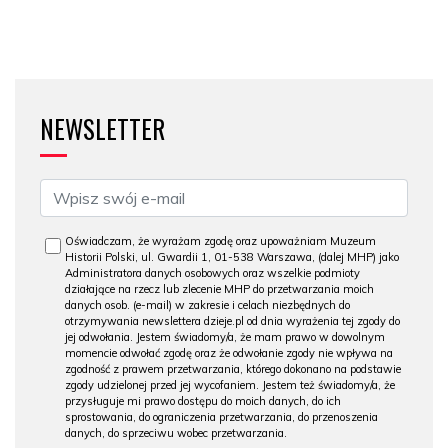
NEWSLETTER
Oświadczam, że wyrażam zgodę oraz upoważniam Muzeum
Historii Polski, ul. Gwardii 1, 01-538 Warszawa, (dalej MHP) jako
Administratora danych osobowych oraz wszelkie podmioty
działające na rzecz lub zlecenie MHP do przetwarzania moich
danych osob. (e-mail) w zakresie i celach niezbędnych do
otrzymywania newslettera dzieje.pl od dnia wyrażenia tej zgody do
jej odwołania. Jestem świadomy/a, że mam prawo w dowolnym
momencie odwołać zgodę oraz że odwołanie zgody nie wpływa na
zgodność z prawem przetwarzania, którego dokonano na podstawie
zgody udzielonej przed jej wycofaniem. Jestem też świadomy/a, że
przysługuje mi prawo dostępu do moich danych, do ich
sprostowania, do ograniczenia przetwarzania, do przenoszenia
danych, do sprzeciwu wobec przetwarzania.