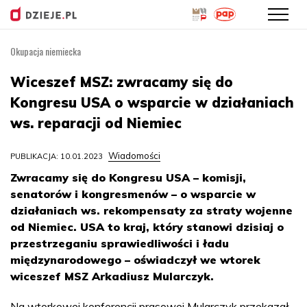
Okupacja niemiecka
Przejdź
do
Wiceszef MSZ: zwracamy się do
treści
Kongresu USA o wsparcie w działaniach
ws. reparacji od Niemiec
Wiadomości
PUBLIKACJA: 10.01.2023
Zwracamy się do Kongresu USA – komisji,
senatorów i kongresmenów – o wsparcie w
działaniach ws. rekompensaty za straty wojenne
od Niemiec. USA to kraj, który stanowi dzisiaj o
przestrzeganiu sprawiedliwości i ładu
międzynarodowego – oświadczył we wtorek
wiceszef MSZ Arkadiusz Mularczyk.
Na wtorkowej konferencji prasowej Mularczyk przekazał,