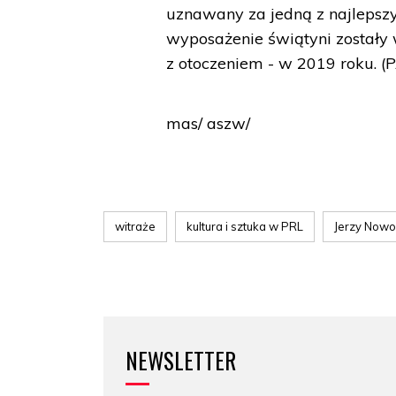
uznawany za jedną z najlepszych
wyposażenie świątyni zostały 
z otoczeniem - w 2019 roku. (
mas/ aszw/
witraże
kultura i sztuka w PRL
Jerzy Nowos
NEWSLETTER