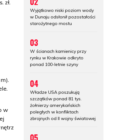
02
 zł.
Wyjątkowo niski poziom wody
w Dunaju odsłonił pozostałości
starożytnego mostu
03
W ścianach kamienicy przy
w
rynku w Krakowie odkryto
j
ponad 100-letnie szyny
um).
04
le.
Władze USA poszukują
szczątków ponad 81 tys.
żołnierzy amerykańskich
o w
poległych w konfliktach
ej
zbrojnych od II wojny światowej
wnętrz
05