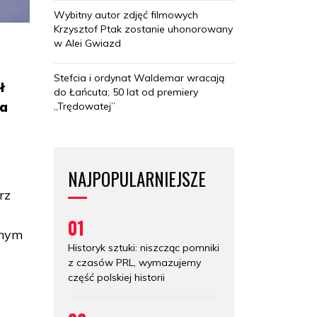
Wybitny autor zdjęć filmowych
Krzysztof Ptak zostanie uhonorowany
w Alei Gwiazd
Stefcia i ordynat Waldemar wracają
ł
do Łańcuta; 50 lat od premiery
na
„Trędowatej”
NAJPOPULARNIEJSZE
rz
01
znym
Historyk sztuki: niszcząc pomniki
z czasów PRL, wymazujemy
część polskiej historii