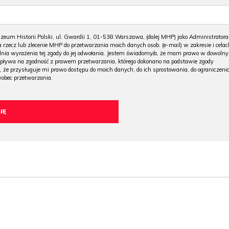
m Historii Polski, ul. Gwardii 1, 01-538 Warszawa, (dalej MHP) jako Administratora
 rzecz lub zlecenie MHP do przetwarzania moich danych osob. (e-mail) w zakresie i celac
 dnia wyrażenia tej zgody do jej odwołania. Jestem świadomy/a, że mam prawo w dowoln
wpływa na zgodność z prawem przetwarzania, którego dokonano na podstawie zgody
, że przysługuje mi prawo dostępu do moich danych, do ich sprostowania, do ograniczeni
wobec przetwarzania.