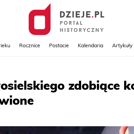
ieku
Rocznice
Postacie
Kalendaria
Artykuły
Przejdź
do
treści
sielskiego zdobiące k
owione