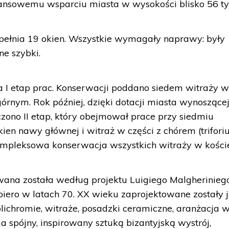
ansowemu wsparciu miasta w wysokości blisko 56 tys.
pełnia 19 okien. Wszystkie wymagały naprawy: były
e szybki.
 I etap prac. Konserwacji poddano siedem witraży 
górnym. Rok później, dzięki dotacji miasta wynoszące
czono II etap, który obejmował prace przy siedmiu
en nawy głównej i witraż w części z chórem (trifori
pleksowa konserwacja wszystkich witraży w koście
ana została według projektu Luigiego Malgherinieg
iero w latach 70. XX wieku zaprojektowane zostały j
olichromie, witraże, posadzki ceramiczne, aranżacja 
 spójny, inspirowany sztuką bizantyjską wystrój,