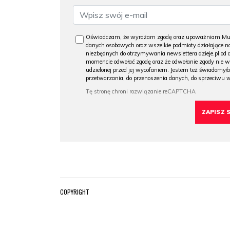
Oświadczam, że wyrażam zgodę oraz upoważniam Muzeu
danych osobowych oraz wszelkie podmioty działające na
niezbędnych do otrzymywania newslettera dzieje.pl od
momencie odwołać zgodę oraz że odwołanie zgody nie 
udzielonej przed jej wycofaniem. Jestem też świadomy/a
przetwarzania, do przenoszenia danych, do sprzeciwu 
COPYRIGHT