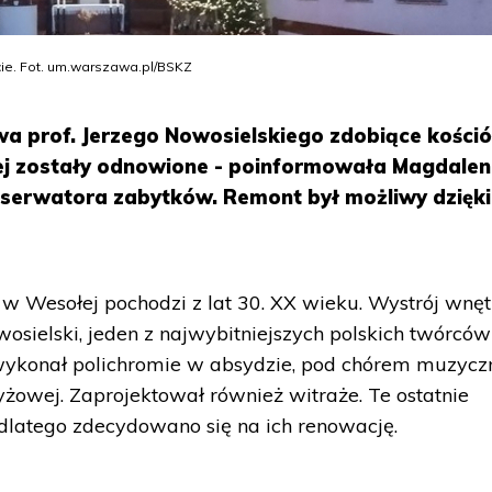
ie. Fot. um.warszawa.pl/BSKZ
a prof. Jerzego Nowosielskiego zdobiące kośció
ej zostały odnowione - poinformowała Magdale
nserwatora zabytków. Remont był możliwy dzięki
 2 w Wesołej pochodzi z lat 30. XX wieku. Wystrój wnęt
wosielski, jeden z najwybitniejszych polskich twórców
wykonał polichromie w absydzie, pod chórem muzyc
yżowej. Zaprojektował również witraże. Te ostatnie
dlatego zdecydowano się na ich renowację.