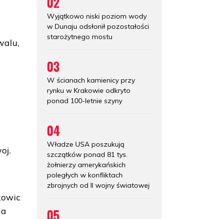
02
Wyjątkowo niski poziom wody
w Dunaju odsłonił pozostałości
starożytnego mostu
walu,
03
W ścianach kamienicy przy
rynku w Krakowie odkryto
ponad 100-letnie szyny
04
Władze USA poszukują
oj.
szczątków ponad 81 tys.
żołnierzy amerykańskich
poległych w konfliktach
zbrojnych od II wojny światowej
kowic
ia
05