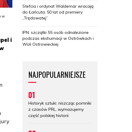
Stefcia i ordynat Waldemar wracają
do Łańcuta; 50 lat od premiery
h w
„Trędowatej”
IPN: szczątki 55 osób odnalezione
podczas ekshumacji w Ostrówkach i
pel i
Woli Ostrowieckiej
 w
NAJPOPULARNIEJSZE
ym
01
Historyk sztuki: niszcząc pomniki
z czasów PRL, wymazujemy
h
część polskiej historii
jury