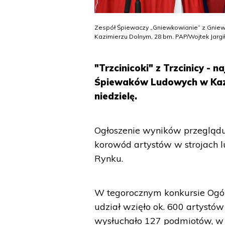
Zespół Śpiewaczy „Gniewkowianie” z Gnie
Kazimierzu Dolnym, 28 bm. PAP/Wojtek Jargi
"Trzcinicoki" z Trzcinicy - 
Śpiewaków Ludowych w Kazim
niedzielę.
Ogłoszenie wyników przeglądu 
korowód artystów w strojach 
Rynku.
W tegorocznym konkursie Ogó
udział wzięło ok. 600 artystó
wysłuchało 127 podmiotów, w 