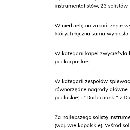
instrumentalistów, 23 solistów
W niedzielę na zakończenie wy
których łączna suma wyniosła p
W kategorii kapel zwyciężyła k
podkarpackie).
W kategorii zespołów śpiewac
równorzędne nagrody główne. B
podlaskie) i "Dorbozianki" z Do
Za najlepszego solistę instru
(woj. wielkopolskie). Wśród s