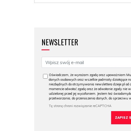
NEWSLETTER
Oświadczam, że wyrażam zgodę oraz upoważniam Muzeu
danych osobowych oraz wszelkie podmioty działające na
niezbędnych do otrzymywania newslettera dzieje.pl od
momencie odwołać zgodę oraz że odwołanie zgody nie 
udzielonej przed jej wycofaniem. Jestem też świadomy/a
przetwarzania, do przenoszenia danych, do sprzeciwu 