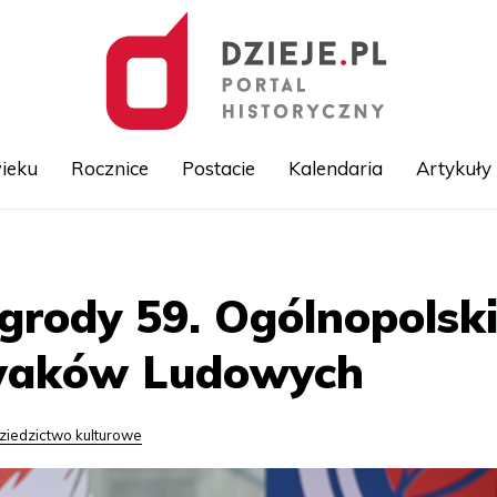
ieku
Rocznice
Postacie
Kalendaria
Artykuły
Przejdź
do
treści
rody 59. Ogólnopolski
ewaków Ludowych
ziedzictwo kulturowe