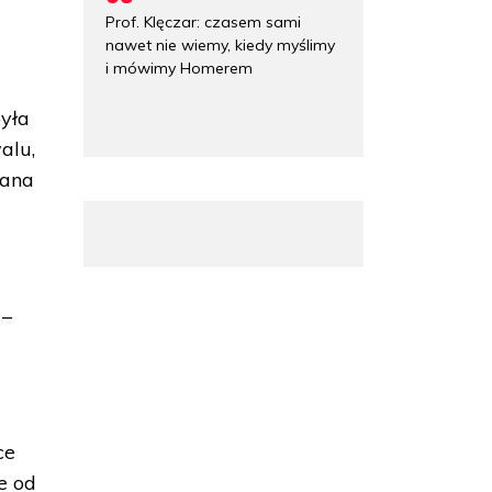
Prof. Klęczar: czasem sami
nawet nie wiemy, kiedy myślimy
i mówimy Homerem
była
alu,
wana
 –
ce
e od