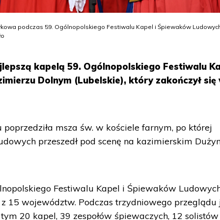
wkowa podczas 59. Ogólnopolskiego Festiwalu Kapel i Śpiewaków Ludowyc
ło
najlepszą kapelą 59. Ogólnopolskiego Festiwalu Ka
ierzu Dolnym (Lubelskie), który zakończył się
poprzedziła msza św. w kościele farnym, po której
ludowych przeszedł pod scenę na kazimierskim Duż
lnopolskiego Festiwalu Kapel i Śpiewaków Ludowyc
w z 15 województw. Podczas trzydniowego przeglądu 
tym 20 kapel, 39 zespołów śpiewaczych, 12 solistów