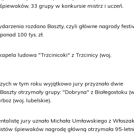
 śpiewaków, 33 grupy w konkursie mistrz i uczeń.
darzenia rozdano Baszty, czyli główne nagrody festi
onad 100 tys. zł.
apela ludowa "Trzcinicoki" z Trzcinicy (woj.
zych w tym roku wyjątkowo jury przyznało dwie
aszty otrzymały grupy: "Dobryna" z Białegostoku (w
rboz (woj. lubelskie).
mentalistę jury uznało Michała Umławskiego z Włosza
olistów śpiewaków nagrodę główną otrzymała 95-letn