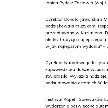
Janina Pydo z Zastawia (woj. lu
Dyrektor Donata Jaworska z M
podziękowała muzykom, zespoło
prezentowana w Kazimierzu Dol
ale też tradycja najlepszego 
w jak najlepszym wydaniu" – 
Dyrektor Narodowego Instytutu
zapowiedziała dalsze wsparcie
stwierdziła. Wyraziła nadzieję
podsumowania ostatnich 60 lat
Festiwal Kapel i Śpiewaków L
wydarzenie poświęcone autent