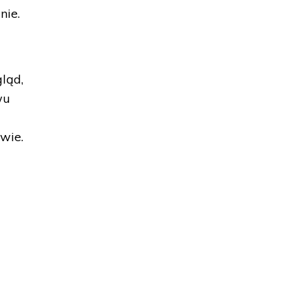
nie.
ląd,
wu
wie.