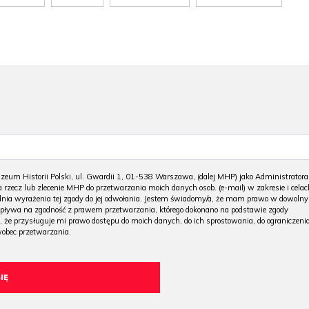
m Historii Polski, ul. Gwardii 1, 01-538 Warszawa, (dalej MHP) jako Administratora
 rzecz lub zlecenie MHP do przetwarzania moich danych osob. (e-mail) w zakresie i celac
 dnia wyrażenia tej zgody do jej odwołania. Jestem świadomy/a, że mam prawo w dowoln
wpływa na zgodność z prawem przetwarzania, którego dokonano na podstawie zgody
, że przysługuje mi prawo dostępu do moich danych, do ich sprostowania, do ograniczeni
wobec przetwarzania.