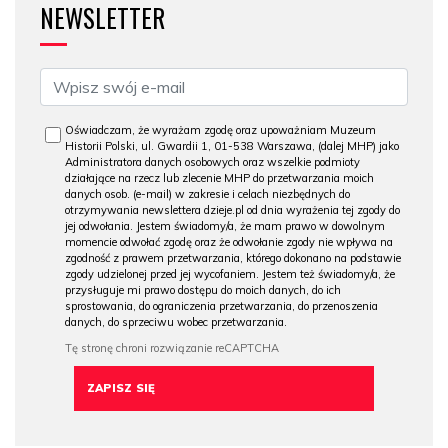
NEWSLETTER
Oświadczam, że wyrażam zgodę oraz upoważniam Muzeum
Historii Polski, ul. Gwardii 1, 01-538 Warszawa, (dalej MHP) jako
Administratora danych osobowych oraz wszelkie podmioty
działające na rzecz lub zlecenie MHP do przetwarzania moich
danych osob. (e-mail) w zakresie i celach niezbędnych do
otrzymywania newslettera dzieje.pl od dnia wyrażenia tej zgody do
jej odwołania. Jestem świadomy/a, że mam prawo w dowolnym
momencie odwołać zgodę oraz że odwołanie zgody nie wpływa na
zgodność z prawem przetwarzania, którego dokonano na podstawie
zgody udzielonej przed jej wycofaniem. Jestem też świadomy/a, że
przysługuje mi prawo dostępu do moich danych, do ich
sprostowania, do ograniczenia przetwarzania, do przenoszenia
danych, do sprzeciwu wobec przetwarzania.