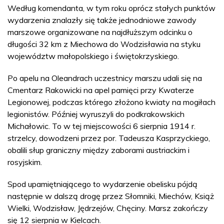
Według komendanta, w tym roku oprócz stałych punktów
wydarzenia znalazły się także jednodniowe zawody
marszowe organizowane na najdłuższym odcinku o
długości 32 km z Miechowa do Wodzisławia na styku
województw małopolskiego i świętokrzyskiego.
Po apelu na Oleandrach uczestnicy marszu udali się na
Cmentarz Rakowicki na apel pamięci przy Kwaterze
Legionowej, podczas którego złożono kwiaty na mogiłach
legionistów. Później wyruszyli do podkrakowskich
Michałowic. To w tej miejscowości 6 sierpnia 1914 r.
strzelcy, dowodzeni przez por. Tadeusza Kasprzyckiego,
obalili słup graniczny między zaborami austriackim i
rosyjskim.
Spod upamiętniającego to wydarzenie obelisku pójdą
następnie w dalszą drogę przez Słomniki, Miechów, Książ
Wielki, Wodzisław, Jędrzejów, Chęciny. Marsz zakończy
się 12 sierpnia w Kielcach.