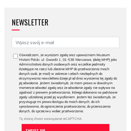
NEWSLETTER
Oświadczam, że wyrażam zgodę oraz upoważniam Muzeum
Historii Polski, ul. Gwardii 1, 01-538 Warszawa, (dalej MHP) jako
Administratora danych osobowych oraz wszelkie podmioty
działające na rzecz lub zlecenie MHP do przetwarzania moich
danych osob. (e-mail) w zakresie i celach niezbędnych do
otrzymywania newslettera dzieje.pl od dnia wyrażenia tej zgody do
jej odwołania. Jestem świadomy/a, że mam prawo w dowolnym
momencie odwołać zgodę oraz że odwołanie zgody nie wpływa na
zgodność z prawem przetwarzania, którego dokonano na podstawie
zgody udzielonej przed jej wycofaniem. Jestem też świadomy/a, że
przysługuje mi prawo dostępu do moich danych, do ich
sprostowania, do ograniczenia przetwarzania, do przenoszenia
danych, do sprzeciwu wobec przetwarzania.