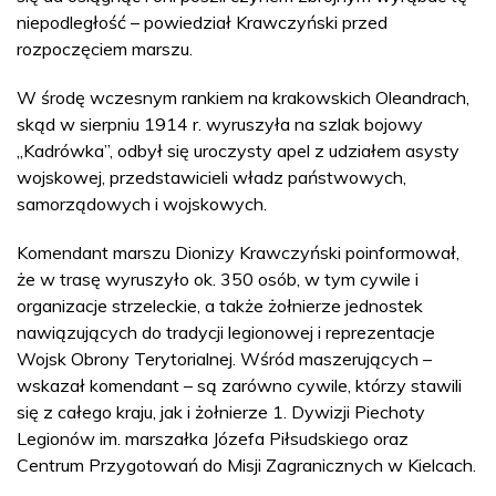
niepodległość – powiedział Krawczyński przed
rozpoczęciem marszu.
W środę wczesnym rankiem na krakowskich Oleandrach,
skąd w sierpniu 1914 r. wyruszyła na szlak bojowy
„Kadrówka”, odbył się uroczysty apel z udziałem asysty
wojskowej, przedstawicieli władz państwowych,
samorządowych i wojskowych.
Komendant marszu Dionizy Krawczyński poinformował,
że w trasę wyruszyło ok. 350 osób, w tym cywile i
organizacje strzeleckie, a także żołnierze jednostek
nawiązujących do tradycji legionowej i reprezentacje
Wojsk Obrony Terytorialnej. Wśród maszerujących –
wskazał komendant – są zarówno cywile, którzy stawili
się z całego kraju, jak i żołnierze 1. Dywizji Piechoty
Legionów im. marszałka Józefa Piłsudskiego oraz
Centrum Przygotowań do Misji Zagranicznych w Kielcach.