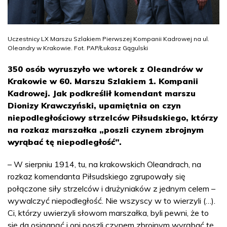
Uczestnicy LX Marszu Szlakiem Pierwszej Kompanii Kadrowej na ul.
Oleandry w Krakowie. Fot. PAP/Łukasz Gągulski
350 osób wyruszyło we wtorek z Oleandrów w
Krakowie w 60. Marszu Szlakiem 1. Kompanii
Kadrowej. Jak podkreślił komendant marszu
Dionizy Krawczyński, upamiętnia on czyn
niepodległościowy strzelców Piłsudskiego, którzy
na rozkaz marszałka „poszli czynem zbrojnym
wyrąbać tę niepodległość”.
– W sierpniu 1914, tu, na krakowskich Oleandrach, na
rozkaz komendanta Piłsudskiego zgrupowały się
połączone siły strzelców i drużyniaków z jednym celem –
wywalczyć niepodległość. Nie wszyscy w to wierzyli (…).
Ci, którzy uwierzyli słowom marszałka, byli pewni, że to
się da osiągnąć i oni poszli czynem zbrojnym wyrąbać tę