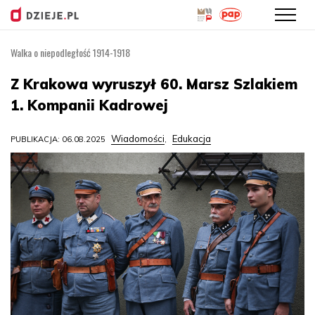
Walka o niepodległość 1914-1918
Przejdź
do
Z Krakowa wyruszył 60. Marsz Szlakiem
treści
1. Kompanii Kadrowej
Wiadomości
Edukacja
PUBLIKACJA: 06.08.2025
,