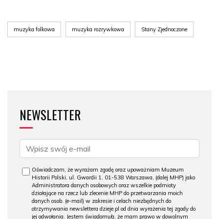
muzyka folkowa
muzyka rozrywkowa
Stany Zjednoczone
NEWSLETTER
Oświadczam, że wyrażam zgodę oraz upoważniam Muzeum
Historii Polski, ul. Gwardii 1, 01-538 Warszawa, (dalej MHP) jako
Administratora danych osobowych oraz wszelkie podmioty
działające na rzecz lub zlecenie MHP do przetwarzania moich
danych osob. (e-mail) w zakresie i celach niezbędnych do
otrzymywania newslettera dzieje.pl od dnia wyrażenia tej zgody do
jej odwołania. Jestem świadomy/a, że mam prawo w dowolnym