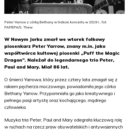
Peter Yarrow z córką Bethany w trakcie koncertu w 2019 r., fot.
PAP/EPA/S. Thew
W Nowym Jorku zmarł we wtorek folkowy
piosenkarz Peter Yarrow, znany m.in. jako
współtwórca kultowej piosenki „Puff the Magic
Dragon”. Należał do legendarnego trio Peter,
Paul and Mary. Miał 86 lat.
O śmierci Yarrowa, który przez cztery lata zmagał się z
rakiem pęcherza moczowego, powiadomiła jego córka
Bethany Yarrow. Przypomniała go jako kreatywnego i
pełnego pasji artystę oraz kochającego, mądrego
człowieka.
Muzyka tria Peter, Paul and Mary odegrała kluczową rolę
w ruchach na rzecz praw obywatelskich i antywojennych