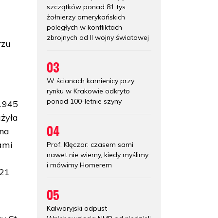
szczątków ponad 81 tys.
żołnierzy amerykańskich
poległych w konfliktach
zbrojnych od II wojny światowej
rzu
03
W ścianach kamienicy przy
rynku w Krakowie odkryto
ponad 100-letnie szyny
 1945
ażyła
04
 na
ami
Prof. Klęczar: czasem sami
nawet nie wiemy, kiedy myślimy
i mówimy Homerem
321
05
Kalwaryjski odpust