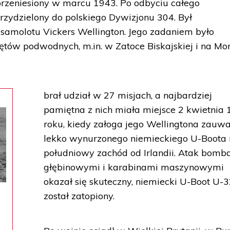
m przeniesiony w marcu 1943. Po odbyciu całego
przydzielony do polskiego Dywizjonu 304. Był
samolotu Vickers Wellington. Jego zadaniem było
tów podwodnych, m.in. w Zatoce Biskajskiej i na Mo
brał udział w 27 misjach, a najbardziej
pamiętna z nich miała miejsce 2 kwietnia
roku, kiedy załoga jego Wellingtona zauw
lekko wynurzonego niemieckiego U-Boota
południowy zachód od Irlandii. Atak bomb
głębinowymi i karabinami maszynowymi
okazał się skuteczny, niemiecki U-Boot U-
został zatopiony.