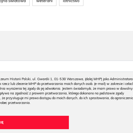
wojna światowa
weterani
lotnictwo
m Historii Polski, ul. Gwardii 1, 01-538 Warszawa, (dalej MHP) jako Administratora
 rzecz lub zlecenie MHP do przetwarzania moich danych osob. (e-mail) w zakresie i celac
 dnia wyrażenia tej zgody do jej odwołania. Jestem świadomy/a, że mam prawo w dowoln
wpływa na zgodność z prawem przetwarzania, którego dokonano na podstawie zgody
, że przysługuje mi prawo dostępu do moich danych, do ich sprostowania, do ograniczeni
wobec przetwarzania.