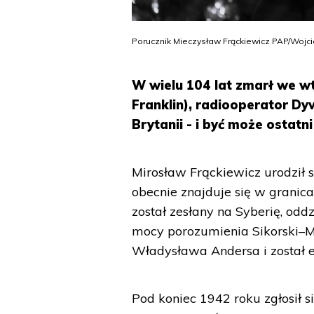
Porucznik Mieczysław Frąckiewicz PAP/Wojci
W wielu 104 lat zmarł we w
Franklin), radiooperator D
Brytanii - i być może ostatn
Mirosław Frąckiewicz urodził s
obecnie znajduje się w granica
został zesłany na Syberię, oddz
mocy porozumienia Sikorski–Ma
Władysława Andersa i został
Pod koniec 1942 roku zgłosił s