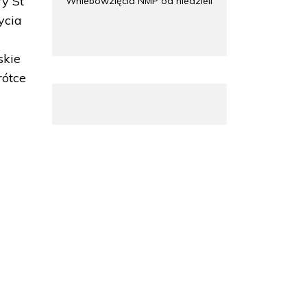
ry St
Wniebowzięcia NMP od niedzieli
ycia
skie
rótce
m