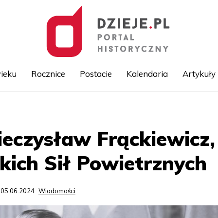
ieku
Rocznice
Postacie
Kalendaria
Artykuły
Przejdź
do
treści
ieczysław Frąckiewicz,
kich Sił Powietrznych
 05.06.2024
Wiadomości