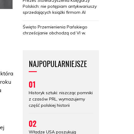
Prezes Stowarzyszenia Księgarzy
Polskich: nie potępiam antykwariuszy
sprzedających książki firmom AI
Święto Przemienienia Pańskiego
chrześcijanie obchodzą od VI w.
NAJPOPULARNIEJSZE
 która
 roku
01
a
Historyk sztuki: niszcząc pomniki
z czasów PRL, wymazujemy
część polskiej historii
02
ej
Władze USA poszukują