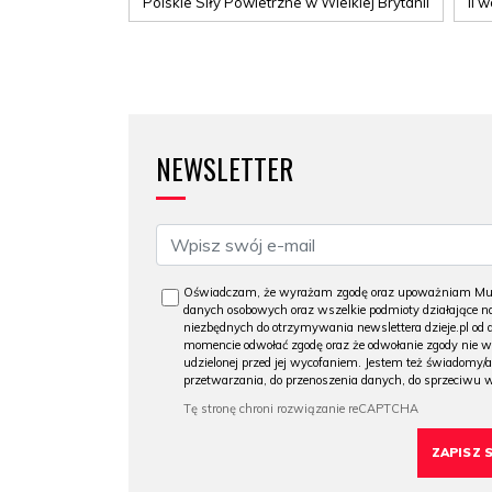
Polskie Siły Powietrzne w Wielkiej Brytanii
II 
NEWSLETTER
Oświadczam, że wyrażam zgodę oraz upoważniam Muzeu
danych osobowych oraz wszelkie podmioty działające na
niezbędnych do otrzymywania newslettera dzieje.pl od
momencie odwołać zgodę oraz że odwołanie zgody nie 
udzielonej przed jej wycofaniem. Jestem też świadomy/a
przetwarzania, do przenoszenia danych, do sprzeciwu 