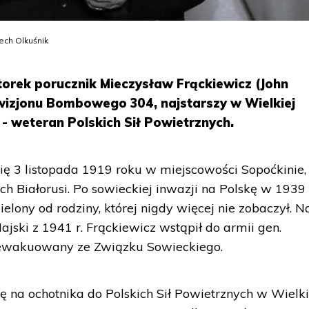
ech Olkuśnik
torek porucznik Mieczysław Frąckiewicz (John
ywizjonu Bombowego 304, najstarszy w Wielkiej
i - weteran Polskich Sił Powietrznych.
ię 3 listopada 1919 roku w miejscowości Sopoćkinie,
ch Białorusi. Po sowieckiej inwazji na Polskę w 1939
ielony od rodziny, której nigdy więcej nie zobaczył. N
jski z 1941 r. Frąckiewicz wstąpił do armii gen.
 ewakuowany ze Związku Sowieckiego.
ię na ochotnika do Polskich Sił Powietrznych w Wielki