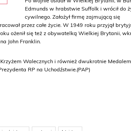
Po wojnie osiadł w Wielkiej Brytanii, w Bu
Edmunds w hrabstwie Suffolk i wrócił do ż
cywilnego. Założył firmę zajmującą się
racował przez całe życie. W 1949 roku przyjął brytyj
u ożenił się też z obywatelką Wielkiej Brytanii, wk
na John Franklin.
y Krzyżem Walecznych i również dwukrotnie Medale
rezydenta RP na Uchodźstwie.(PAP)