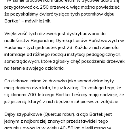
"W sumie pracownikom arboretum w Sycowie udało się
przygotować ok. 250 drzewek, więc można powiedzieć,
że pozyskaliśmy ćwierć tysiąca tych potomków dębu
Bartka" – mówił leśnik.
Większość tych drzewek jest dystrybuowana do
nadleśnictw Regionalnej Dyrekcji Lasów Państwowych w
Radomiu - tych jednostek jest 23. Każda z nich zbierała
informacje od różnego rodzaju instytucji pedagogicznych,
samorządowych, które zgłosiły chęć posadzenia drzewek
na terenie swojego działania.
Co ciekawe, mimo że drzewka jako samodzielne byty
mają dopiero dwa lata, to już kwitną. To zasługa tego, że
są klonami 700-letniego Bartka. Leśnicy mają nadzieję, że
już jesienią, któryś z nich będzie miał pierwsze żołędzie.
Dęby szypułkowe (Quercus robur), a dąb Bartek jest
jednym z najbardziej znanych przedstawicieli tego
gatunku, owocują w wieku 40-50 lat, a jeśli rosną w