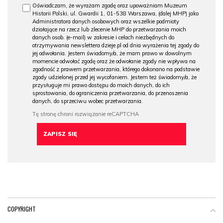
Oświadczam, że wyrażam zgodę oraz upoważniam Muzeum
Historii Polski, ul. Gwardii 1, 01-538 Warszawa, (dalej MHP) jako
Administratora danych osobowych oraz wszelkie podmioty
działające na rzecz lub zlecenie MHP do przetwarzania moich
danych osob. (e-mail) w zakresie i celach niezbędnych do
otrzymywania newslettera dzieje.pl od dnia wyrażenia tej zgody do
jej odwołania. Jestem świadomy/a, że mam prawo w dowolnym
momencie odwołać zgodę oraz że odwołanie zgody nie wpływa na
zgodność z prawem przetwarzania, którego dokonano na podstawie
zgody udzielonej przed jej wycofaniem. Jestem też świadomy/a, że
przysługuje mi prawo dostępu do moich danych, do ich
sprostowania, do ograniczenia przetwarzania, do przenoszenia
danych, do sprzeciwu wobec przetwarzania.
COPYRIGHT