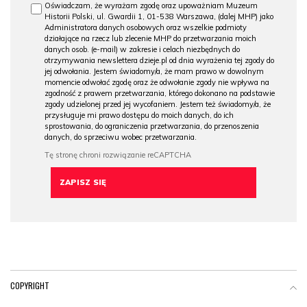
Oświadczam, że wyrażam zgodę oraz upoważniam Muzeum
Historii Polski, ul. Gwardii 1, 01-538 Warszawa, (dalej MHP) jako
Administratora danych osobowych oraz wszelkie podmioty
działające na rzecz lub zlecenie MHP do przetwarzania moich
danych osob. (e-mail) w zakresie i celach niezbędnych do
otrzymywania newslettera dzieje.pl od dnia wyrażenia tej zgody do
jej odwołania. Jestem świadomy/a, że mam prawo w dowolnym
momencie odwołać zgodę oraz że odwołanie zgody nie wpływa na
zgodność z prawem przetwarzania, którego dokonano na podstawie
zgody udzielonej przed jej wycofaniem. Jestem też świadomy/a, że
przysługuje mi prawo dostępu do moich danych, do ich
sprostowania, do ograniczenia przetwarzania, do przenoszenia
danych, do sprzeciwu wobec przetwarzania.
COPYRIGHT