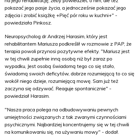
na jego rehabilitację, żeby powiedzieć o nim, ale też
pokazać jego pasje życia, a jednocześnie pokazać jego
zdjęcia i zrobić książkę +Pięć pór roku w kuchni+" -
powiedziała Pinkosz.
Neuropsycholog dr Andrzej Harasim, który jest
rehabilitantem Mariusza podkreślił w rozmowie z PAP, że
terapia powoli przynosi pozytywne efekty. "Mariusz jest
w tej chwili zupełnie inną osobą niż był zaraz po
wypadku, Jest osobą świadomą tego co się stało,
świadomą swoich deficytów, dobrze rozumiejącą to co się
wokół niego dzieje, rozumiejącą mowę. Sam już też
zaczyna się odzywać. Reaguje spontanicznie" -
powiedział Harasim.
"Nasza praca polega na odbudowywaniu pewnych
umiejętności związanych z tak zwanymi czynnościami
psychicznymi. Najbardziej koncentrujemy się w tej chwili
na komunikowaniu się, na używaniu mowy" - dodał.