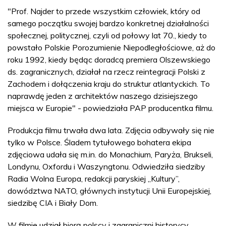
"Prof. Najder to przede wszystkim człowiek, który od
samego początku swojej bardzo konkretnej działalności
społecznej, politycznej, czyli od połowy lat 70., kiedy to
powstało Polskie Porozumienie Niepodległościowe, aż do
roku 1992, kiedy będąc doradcą premiera Olszewskiego
ds. zagranicznych, działał na rzecz reintegracji Polski z
Zachodem i dołączenia kraju do struktur atlantyckich. To
naprawdę jeden z architektów naszego dzisiejszego
miejsca w Europie" - powiedziała PAP producentka filmu.
Produkcja filmu trwała dwa lata. Zdjęcia odbywały się nie
tylko w Polsce. Śladem tytułowego bohatera ekipa
zdjęciowa udała się m.in. do Monachium, Paryża, Brukseli,
Londynu, Oxfordu i Waszyngtonu. Odwiedziła siedziby
Radia Wolna Europa, redakcji paryskiej „Kultury”,
dowództwa NATO, głównych instytucji Unii Europejskiej,
siedzibę CIA i Biały Dom.
W filmie udział biorą polscy i zagraniczni historycy,