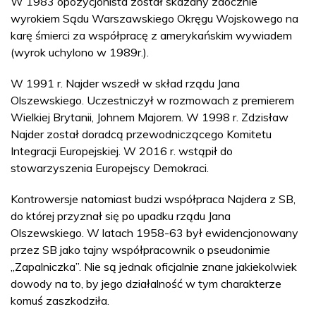
W 1983 opozycjonista został skazany zaocznie
wyrokiem Sądu Warszawskiego Okręgu Wojskowego na
karę śmierci za współpracę z amerykańskim wywiadem
(wyrok uchylono w 1989r.).
W 1991 r. Najder wszedł w skład rządu Jana
Olszewskiego. Uczestniczył w rozmowach z premierem
Wielkiej Brytanii, Johnem Majorem. W 1998 r. Zdzisław
Najder został doradcą przewodniczącego Komitetu
Integracji Europejskiej. W 2016 r. wstąpił do
stowarzyszenia Europejscy Demokraci.
Kontrowersje natomiast budzi współpraca Najdera z SB,
do której przyznał się po upadku rządu Jana
Olszewskiego. W latach 1958-63 był ewidencjonowany
przez SB jako tajny współpracownik o pseudonimie
„Zapalniczka”. Nie są jednak oficjalnie znane jakiekolwiek
dowody na to, by jego działalność w tym charakterze
komuś zaszkodziła.