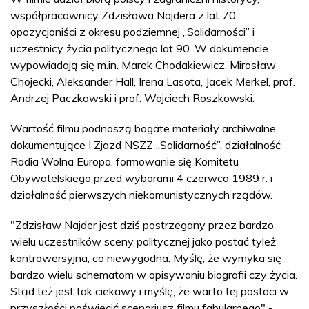
współpracownicy Zdzisława Najdera z lat 70.,
opozycjoniści z okresu podziemnej „Solidarności” i
uczestnicy życia politycznego lat 90. W dokumencie
wypowiadają się m.in. Marek Chodakiewicz, Mirosław
Chojecki, Aleksander Hall, Irena Lasota, Jacek Merkel, prof.
Andrzej Paczkowski i prof. Wojciech Roszkowski.
Wartość filmu podnoszą bogate materiały archiwalne,
dokumentujące I Zjazd NSZZ „Solidarność”, działalność
Radia Wolna Europa, formowanie się Komitetu
Obywatelskiego przed wyborami 4 czerwca 1989 r. i
działalność pierwszych niekomunistycznych rządów.
"Zdzisław Najder jest dziś postrzegany przez bardzo
wielu uczestników sceny politycznej jako postać tyleż
kontrowersyjna, co niewygodna. Myślę, że wymyka się
bardzo wielu schematom w opisywaniu biografii czy życia.
Stąd też jest tak ciekawy i myślę, że warto tej postaci w
przyszłości poświęcić scenariusz filmu fabularnego" -