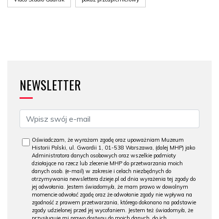
NEWSLETTER
Oświadczam, że wyrażam zgodę oraz upoważniam Muzeum
Historii Polski, ul. Gwardii 1, 01-538 Warszawa, (dalej MHP) jako
Administratora danych osobowych oraz wszelkie podmioty
działające na rzecz lub zlecenie MHP do przetwarzania moich
danych osob. (e-mail) w zakresie i celach niezbędnych do
otrzymywania newslettera dzieje.pl od dnia wyrażenia tej zgody do
jej odwołania. Jestem świadomy/a, że mam prawo w dowolnym
momencie odwołać zgodę oraz że odwołanie zgody nie wpływa na
zgodność z prawem przetwarzania, którego dokonano na podstawie
zgody udzielonej przed jej wycofaniem. Jestem też świadomy/a, że
przysługuje mi prawo dostępu do moich danych, do ich