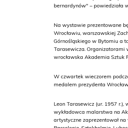
bernardynów" – powiedziała w
Na wystawie prezentowane b
Wrocławiu, warszawskiej Zach
Górnośląskiego w Bytomiu a ta
Tarasewicza. Organizatorami
wrocławska Akademia Sztuk P
W czwartek wieczorem podcza
medalem prezydenta Wrocławia
Leon Tarasewicz (ur. 1957 r.),
wykładowca malarstwa na Aka
artystyczne zaprezentował na 
Barcelonie, Sztokholmie, Lub