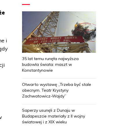
że
e i
 gdy
35 lat temu runęła najwyższa
ji
budowla świata: maszt w
Konstantynowie
Otwarto wystawę „Trzeba być stale
obecnym. Teatr Krystyny
Zachwatowicz-Wajdy”
Saperzy usunęli z Dunaju w
Budapeszcie materiały z II wojny
w
światowej i z XIX wieku