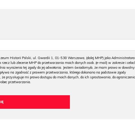
m Historii Polski, ul. Gwardii 1, 01-538 Warszawa, (dalej MHP) jako Administratora
 rzecz lub zlecenie MHP do przetwarzania moich danych osob. (e-mail) w zakresie i celac
 dnia wyrażenia tej zgody do jej odwołania. Jestem świadomy/a, że mam prawo w dowoln
wpływa na zgodność z prawem przetwarzania, którego dokonano na podstawie zgody
, że przysługuje mi prawo dostępu do moich danych, do ich sprostowania, do ograniczeni
wobec przetwarzania.