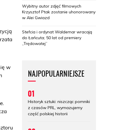
Wybitny autor zdjęć filmowych
Krzysztof Ptak zostanie uhonorowany
w Alei Gwiazd
zycją
Stefcia i ordynat Waldemar wracają
do Łańcuta; 50 lat od premiery
rzata
„Trędowatej”
się w
NAJPOPULARNIEJSZE
m
01
Historyk sztuki: niszcząc pomniki
e.
z czasów PRL, wymazujemy
cza
część polskiej historii
sztoru