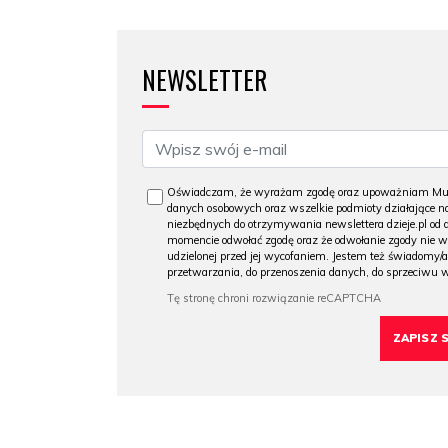
NEWSLETTER
Oświadczam, że wyrażam zgodę oraz upoważniam Muzeu
danych osobowych oraz wszelkie podmioty działające na
niezbędnych do otrzymywania newslettera dzieje.pl od
momencie odwołać zgodę oraz że odwołanie zgody nie 
udzielonej przed jej wycofaniem. Jestem też świadomy/a
przetwarzania, do przenoszenia danych, do sprzeciwu 