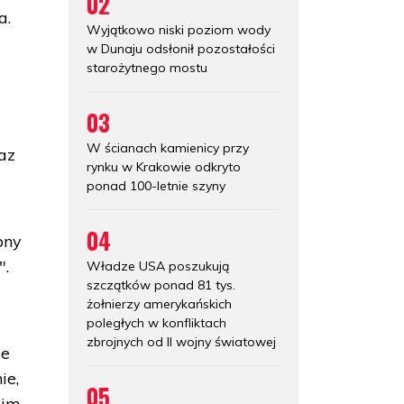
02
a.
Wyjątkowo niski poziom wody
w Dunaju odsłonił pozostałości
starożytnego mostu
03
W ścianach kamienicy przy
az
rynku w Krakowie odkryto
ponad 100-letnie szyny
04
ony
".
Władze USA poszukują
szczątków ponad 81 tys.
żołnierzy amerykańskich
poległych w konfliktach
zbrojnych od II wojny światowej
je
ie,
05
kim