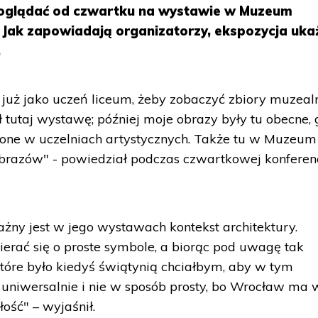
oglądać od czwartku na wystawie w Muzeum
 Jak zapowiadają organizatorzy, ekspozycja uka
.
uż jako uczeń liceum, żeby zobaczyć zbiory muzealn
 tutaj wystawę; później moje obrazy były tu obecne,
ne w uczelniach artystycznych. Także tu w Muzeum
azów" - powiedział podczas czwartkowej konferenc
ważny jest w jego wystawach kontekst architektury.
erać się o proste symbole, a biorąc pod uwagę tak
 które było kiedyś świątynią chciałbym, aby w tym
uniwersalnie i nie w sposób prosty, bo Wrocław ma 
ość" – wyjaśnił.