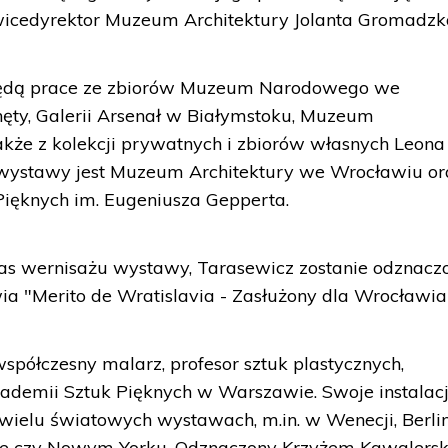
icedyrektor Muzeum Architektury Jolanta Gromadzk
ędą prace ze zbiorów Muzeum Narodowego we
ęty, Galerii Arsenał w Białymstoku, Muzeum
kże z kolekcji prywatnych i zbiorów własnych Leona
 wystawy jest Muzeum Architektury we Wrocławiu or
ięknych im. Eugeniusza Gepperta.
s wernisażu wystawy, Tarasewicz zostanie odznacz
 "Merito de Wratislavia - Zasłużony dla Wrocławia
 współczesny malarz, profesor sztuk plastycznych,
demii Sztuk Pięknych w Warszawie. Swoje instalac
wielu światowych wystawach, m.in. w Wenecji, Berlin
ece czy Nowym Yorku. Odznaczony Krzyżem Kawalers