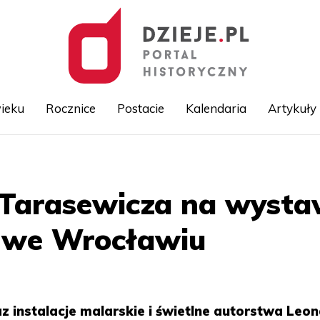
ieku
Rocznice
Postacie
Kalendaria
Artykuły
Przejdź
do
treści
 Tarasewicza na wyst
y we Wrocławiu
 instalacje malarskie i świetlne autorstwa Leo