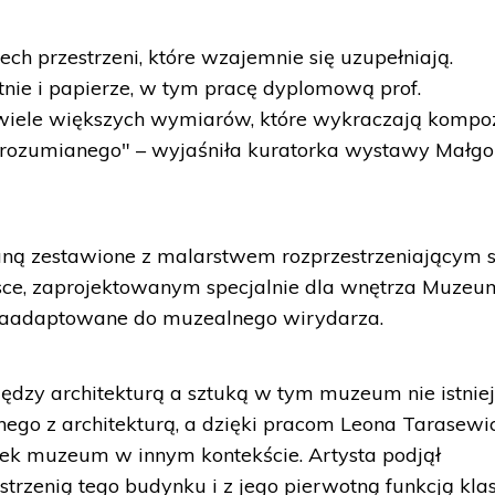
ech przestrzeni, które wzajemnie się uzupełniają.
nie i papierze, w tym pracę dyplomową prof.
wiele większych wymiarów, które wykraczają kompo
 rozumianego" – wyjaśniła kuratorka wystawy Małgo
taną zestawione z malarstwem rozprzestrzeniającym 
jsce, zaprojektowanym specjalnie dla wnętrza Muzeu
 zaadaptowane do muzealnego wirydarza.
ędzy architekturą a sztuką w tym muzeum nie istniej
ego z architekturą, a dzięki pracom Leona Tarasewi
ek muzeum w innym kontekście. Artysta podjął
trzenią tego budynku i z jego pierwotną funkcją kla