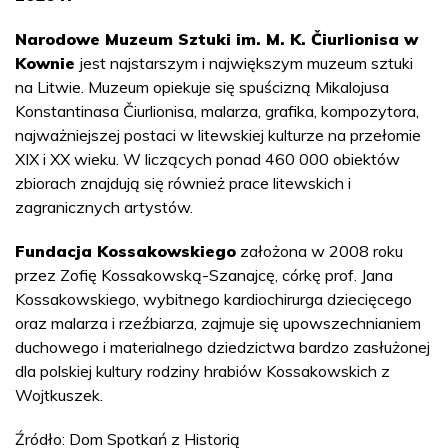
Narodowe Muzeum Sztuki im. M. K. Čiurlionisa w
Kownie
jest najstarszym i największym muzeum sztuki
na Litwie. Muzeum opiekuje się spuścizną Mikalojusa
Konstantinasa Čiurlionisa, malarza, grafika, kompozytora,
najważniejszej postaci w litewskiej kulturze na przełomie
XIX i XX wieku. W liczących ponad 460 000 obiektów
zbiorach znajdują się również prace litewskich i
zagranicznych artystów.
Fundacja Kossakowskiego
założona w 2008 roku
przez Zofię Kossakowską-Szanajcę, córkę prof. Jana
Kossakowskiego, wybitnego kardiochirurga dziecięcego
oraz malarza i rzeźbiarza, zajmuje się upowszechnianiem
duchowego i materialnego dziedzictwa bardzo zasłużonej
dla polskiej kultury rodziny hrabiów Kossakowskich z
Wojtkuszek.
Źródło: Dom Spotkań z Historią