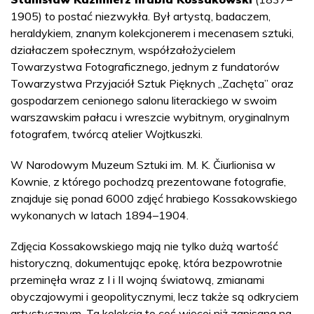
1905) to postać niezwykła. Był artystą, badaczem,
heraldykiem, znanym kolekcjonerem i mecenasem sztuki,
działaczem społecznym, współzałożycielem
Towarzystwa Fotograficznego, jednym z fundatorów
Towarzystwa Przyjaciół Sztuk Pięknych „Zachęta” oraz
gospodarzem cenionego salonu literackiego w swoim
warszawskim pałacu i wreszcie wybitnym, oryginalnym
fotografem, twórcą atelier Wojtkuszki.
W Narodowym Muzeum Sztuki im. M. K. Čiurlionisa w
Kownie, z którego pochodzą prezentowane fotografie,
znajduje się ponad 6000 zdjęć hrabiego Kossakowskiego
wykonanych w latach 1894–1904.
Zdjęcia Kossakowskiego mają nie tylko dużą wartość
historyczną, dokumentując epokę, która bezpowrotnie
przeminęła wraz z I i II wojną światową, zmianami
obyczajowymi i geopolitycznymi, lecz także są odkryciem
artystycznym. Ta kolekcja to coś więcej niż zapisana na