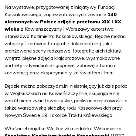
Na wystawie, przygotowanej z inicjatywy Fundacji
Kossakowskiego, zaprezentowanych zostanie
130
nieznanych w Polsce zdjęć z przełomu XIX i XX
wieku
z Kowieńszczyzny i Warszawy autorstwa
Stanisława Kazimierza Kossakowskiego. Będzie można
zobaczyć zarówno fotografię dokumentalną, jak i
aranżowane sceny rodzajowe, fotografię architektury,
wnętrz, piękne zdjęcia krajobrazowe, wysmakowane
portrety indywidualne i grupowe, zabawę z formą i
konwencją oraz eksperymenty ze światłem i tłem.
Będzie można zobaczyć m.in. nieistniejący już dziś pałac
w Wojtkuszkach na Kowieńszczyźnie, skupiające się
wokół niego życie towarzyskie, pobliskie miejscowości, a
także warszawską siedzibę rodu Kossakowskich przy
Nowym Świecie 19 i okolice Traktu Królewskiego.
Właściciel majątku Wojtkuszki niedaleko Wiłkomierza,
Stanisław Kazimierz hrabia Kossakowski
(1837–