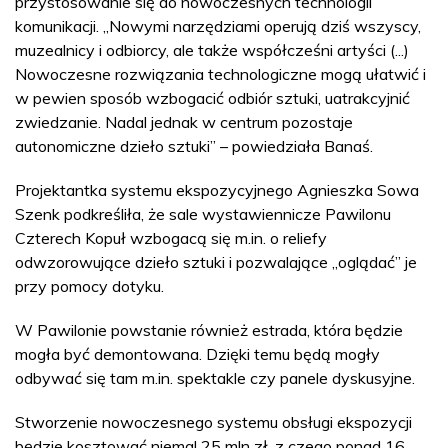
przystosowanie się do nowoczesnych technologii
komunikacji. „Nowymi narzędziami operują dziś wszyscy,
muzealnicy i odbiorcy, ale także współcześni artyści (...)
Nowoczesne rozwiązania technologiczne mogą ułatwić i
w pewien sposób wzbogacić odbiór sztuki, uatrakcyjnić
zwiedzanie. Nadal jednak w centrum pozostaje
autonomiczne dzieło sztuki” – powiedziała Banaś.
Projektantka systemu ekspozycyjnego Agnieszka Sowa
Szenk podkreśliła, że sale wystawiennicze Pawilonu
Czterech Kopuł wzbogacą się m.in. o reliefy
odwzorowujące dzieło sztuki i pozwalające „oglądać” je
przy pomocy dotyku.
W Pawilonie powstanie również estrada, która będzie
mogła być demontowana. Dzięki temu będą mogły
odbywać się tam m.in. spektakle czy panele dyskusyjne.
Stworzenie nowoczesnego systemu obsługi ekspozycji
będzie kosztować niemal 25 mln zł, z czego ponad 16