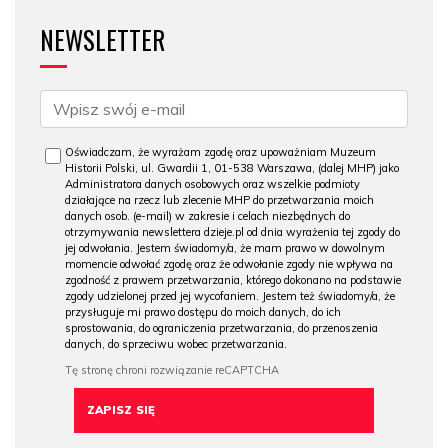
NEWSLETTER
Oświadczam, że wyrażam zgodę oraz upoważniam Muzeum
Historii Polski, ul. Gwardii 1, 01-538 Warszawa, (dalej MHP) jako
Administratora danych osobowych oraz wszelkie podmioty
działające na rzecz lub zlecenie MHP do przetwarzania moich
danych osob. (e-mail) w zakresie i celach niezbędnych do
otrzymywania newslettera dzieje.pl od dnia wyrażenia tej zgody do
jej odwołania. Jestem świadomy/a, że mam prawo w dowolnym
momencie odwołać zgodę oraz że odwołanie zgody nie wpływa na
zgodność z prawem przetwarzania, którego dokonano na podstawie
zgody udzielonej przed jej wycofaniem. Jestem też świadomy/a, że
przysługuje mi prawo dostępu do moich danych, do ich
sprostowania, do ograniczenia przetwarzania, do przenoszenia
danych, do sprzeciwu wobec przetwarzania.