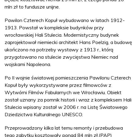
mln zł to fundusze unijne.
Pawilon Czterech Kopuł wybudowano w latach 1912-
1913. Powstał w kompleksie budynków przy
wrocławskiej Hali Stulecia. Modernistyczny budynek
zaprojektował niemiecki architekt Hans Poelzig, a budowę
ukończono na potrzeby wystawy z 1913 r., którą
przygotowano na stulecie zwycięstwa Niemiec nad
wojskami Napoleona.
Po II wojnie światowej pomieszczenia Pawilonu Czterech
Kopuł były wykorzystywane przez filmowców z
Wytwórni Filmów Fabularnych we Wrocławiu. Obiekt
został uznany za pomnik historii i wraz z kompleksem Hali
Stulecia wpisany został w 2006 r. na Listę Światowego
Dziedzictwa Kulturalnego UNESCO.
Przeprowadzony kilka lat temu remonty i przebudowa
tego zabytku kosztowały ponad 84 mln zł.(PAP)