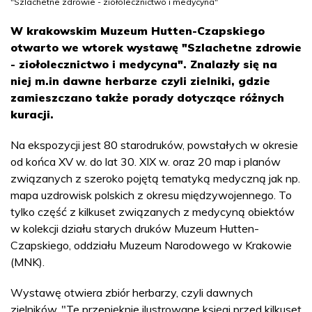
"Szlachetne zdrowie - ziołolecznictwo i medycyna"
W krakowskim Muzeum Hutten-Czapskiego
otwarto we wtorek wystawę "Szlachetne zdrowie
- ziołolecznictwo i medycyna". Znalazły się na
niej m.in dawne herbarze czyli zielniki, gdzie
zamieszczano także porady dotyczące różnych
kuracji.
Na ekspozycji jest 80 starodruków, powstałych w okresie
od końca XV w. do lat 30. XIX w. oraz 20 map i planów
związanych z szeroko pojętą tematyką medyczną jak np.
mapa uzdrowisk polskich z okresu międzywojennego. To
tylko część z kilkuset związanych z medycyną obiektów
w kolekcji działu starych druków Muzeum Hutten-
Czapskiego, oddziału Muzeum Narodowego w Krakowie
(MNK).
Wystawę otwiera zbiór herbarzy, czyli dawnych
zielników. "Te przepięknie ilustrowane księgi przed kilkuset