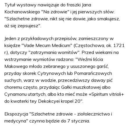
Tytuł wystawy nawiązuje do fraszki Jana
Kochanowskiego "Na zdrowie" i jej pierwszych słów:
"Szlachetne zdrowie, nikt się nie dowie, jako smakujesz,
aż się zepsujesz".
Jeden z przykładowych przepisów, zamieszczony w
księdze "Vade Mecum Medicum" (Częstochowa, ok. 1721
r.), dotyczy "zatrzymania womitów". Przed wiekami na
wstrzymanie wymiotów radzono: "Weźmi liścia
Makowego młodo zebranego y ususzonego garść,
przyday skorek Cytrynowych lub Pomarańczowych
suchych, warz w wodzie, przecedziwszy daway pić
choremu często, przydaiąc Gałki muszkatowej albo
Cynamonu utartych, albo kto mieć może +Spiritum vitrioli+
do kwaterki tey Dekokcyei kropel 20".
Ekspozycja "Szlachetne zdrowie - ziołolecznictwo i
medycyna" czynna będzie do 7 stycznia.