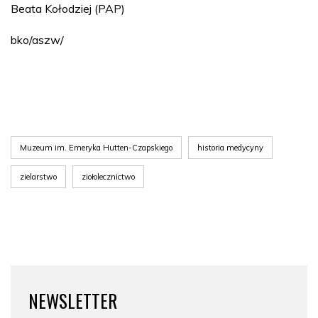
Beata Kołodziej (PAP)
bko/aszw/
Muzeum im. Emeryka Hutten-Czapskiego
historia medycyny
zielarstwo
ziołolecznictwo
NEWSLETTER