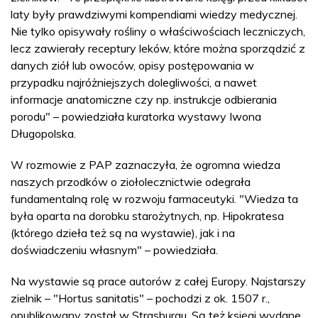
laty były prawdziwymi kompendiami wiedzy medycznej.
Nie tylko opisywały rośliny o właściwościach leczniczych,
lecz zawierały receptury leków, które można sporządzić z
danych ziół lub owoców, opisy postępowania w
przypadku najróżniejszych dolegliwości, a nawet
informacje anatomiczne czy np. instrukcje odbierania
porodu" – powiedziała kuratorka wystawy Iwona
Długopolska.
W rozmowie z PAP zaznaczyła, że ogromna wiedza
naszych przodków o ziołolecznictwie odegrała
fundamentalną rolę w rozwoju farmaceutyki. "Wiedza ta
była oparta na dorobku starożytnych, np. Hipokratesa
(którego dzieła też są na wystawie), jak i na
doświadczeniu własnym" – powiedziała.
Na wystawie są prace autorów z całej Europy. Najstarszy
zielnik – "Hortus sanitatis" – pochodzi z ok. 1507 r.,
opublikowany został w Strasburgu. Są też księgi wydane