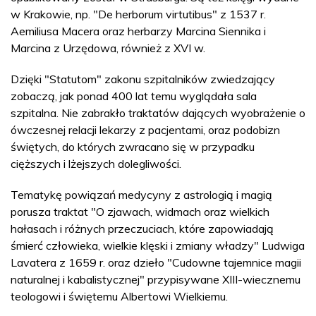
w Krakowie, np. "De herborum virtutibus" z 1537 r.
Aemiliusa Macera oraz herbarzy Marcina Siennika i
Marcina z Urzędowa, również z XVI w.
Dzięki "Statutom" zakonu szpitalników zwiedzający
zobaczą, jak ponad 400 lat temu wyglądała sala
szpitalna. Nie zabrakło traktatów dających wyobrażenie o
ówczesnej relacji lekarzy z pacjentami, oraz podobizn
świętych, do których zwracano się w przypadku
cięższych i lżejszych dolegliwości.
Tematykę powiązań medycyny z astrologią i magią
porusza traktat "O zjawach, widmach oraz wielkich
hałasach i różnych przeczuciach, które zapowiadają
śmierć człowieka, wielkie klęski i zmiany władzy" Ludwiga
Lavatera z 1659 r. oraz dzieło "Cudowne tajemnice magii
naturalnej i kabalistycznej" przypisywane XIII-wiecznemu
teologowi i świętemu Albertowi Wielkiemu.