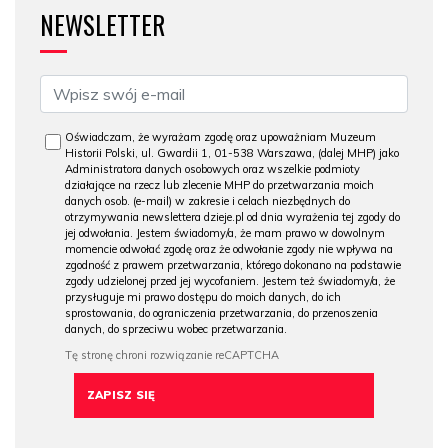
NEWSLETTER
Oświadczam, że wyrażam zgodę oraz upoważniam Muzeum
Historii Polski, ul. Gwardii 1, 01-538 Warszawa, (dalej MHP) jako
Administratora danych osobowych oraz wszelkie podmioty
działające na rzecz lub zlecenie MHP do przetwarzania moich
danych osob. (e-mail) w zakresie i celach niezbędnych do
otrzymywania newslettera dzieje.pl od dnia wyrażenia tej zgody do
jej odwołania. Jestem świadomy/a, że mam prawo w dowolnym
momencie odwołać zgodę oraz że odwołanie zgody nie wpływa na
zgodność z prawem przetwarzania, którego dokonano na podstawie
zgody udzielonej przed jej wycofaniem. Jestem też świadomy/a, że
przysługuje mi prawo dostępu do moich danych, do ich
sprostowania, do ograniczenia przetwarzania, do przenoszenia
danych, do sprzeciwu wobec przetwarzania.