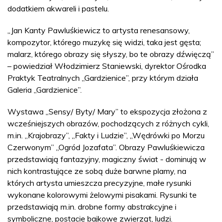
dodatkiem akwareli i pastelu.
„Jan Kanty Pawluśkiewicz to artysta renesansowy,
kompozytor, którego muzykę się widzi, taka jest gęsta;
malarz, którego obrazy się słyszy, bo te obrazy dźwięczą”
– powiedział Włodzimierz Staniewski, dyrektor Ośrodka
Praktyk Teatralnych „Gardzienice”, przy którym działa
Galeria „Gardzienice”.
Wystawa „Sensy/ Byty/ Mary” to ekspozycja złożona z
wcześniejszych obrazów, pochodzących z różnych cykli,
m.in. „Krajobrazy”, „Fakty i Ludzie”, „Wędrówki po Morzu
Czerwonym” „Ogród Jozafata”. Obrazy Pawluśkiewicza
przedstawiają fantazyjny, magiczny świat - dominują w
nich kontrastujące ze sobą duże barwne plamy, na
których artysta umieszcza precyzyjne, małe rysunki
wykonane kolorowymi żelowymi pisakami. Rysunki te
przedstawiają m.in. drobne formy abstrakcyjne i
symboliczne, postacie bajkowe zwierząt, ludzi.