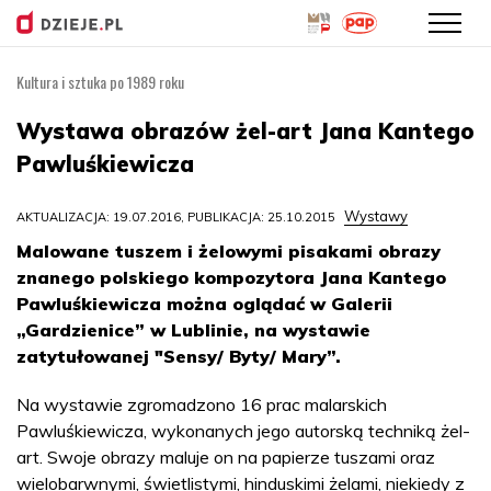
Kultura i sztuka po 1989 roku
Przejdź
do
Wystawa obrazów żel-art Jana Kantego
treści
Pawluśkiewicza
Wystawy
AKTUALIZACJA: 19.07.2016, PUBLIKACJA: 25.10.2015
Malowane tuszem i żelowymi pisakami obrazy
znanego polskiego kompozytora Jana Kantego
Pawluśkiewicza można oglądać w Galerii
„Gardzienice” w Lublinie, na wystawie
zatytułowanej "Sensy/ Byty/ Mary”.
Na wystawie zgromadzono 16 prac malarskich
Pawluśkiewicza, wykonanych jego autorską techniką żel-
art. Swoje obrazy maluje on na papierze tuszami oraz
wielobarwnymi, świetlistymi, hinduskimi żelami, niekiedy z