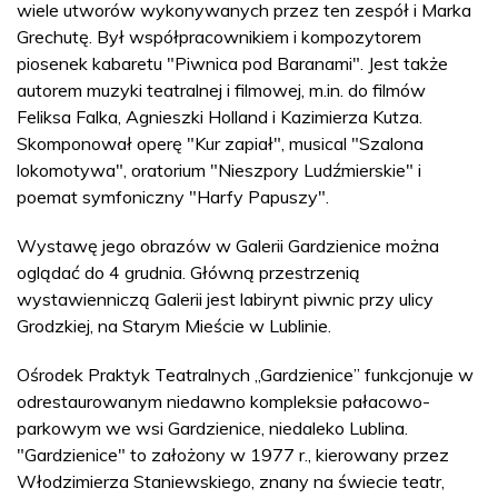
wiele utworów wykonywanych przez ten zespół i Marka
Grechutę. Był współpracownikiem i kompozytorem
piosenek kabaretu "Piwnica pod Baranami". Jest także
autorem muzyki teatralnej i filmowej, m.in. do filmów
Feliksa Falka, Agnieszki Holland i Kazimierza Kutza.
Skomponował operę "Kur zapiał", musical "Szalona
lokomotywa", oratorium "Nieszpory Ludźmierskie" i
poemat symfoniczny "Harfy Papuszy".
Wystawę jego obrazów w Galerii Gardzienice można
oglądać do 4 grudnia. Główną przestrzenią
wystawienniczą Galerii jest labirynt piwnic przy ulicy
Grodzkiej, na Starym Mieście w Lublinie.
Ośrodek Praktyk Teatralnych „Gardzienice” funkcjonuje w
odrestaurowanym niedawno kompleksie pałacowo-
parkowym we wsi Gardzienice, niedaleko Lublina.
"Gardzienice" to założony w 1977 r., kierowany przez
Włodzimierza Staniewskiego, znany na świecie teatr,