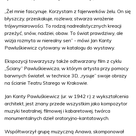
„Żel mnie fascynuje. Korzystam z fajerwerków żelu. On się
błyszczy, przeskakuje, rozlewa; stwarza wrażenie
trójwymiarowości. To rodzaj nadrealistycznych kreacji
przeżyć, snów, nadziei, obaw. To świat prawdziwy, ale
wizja rozmyta w nierealny sen” - mówi Jan Kanty
Pawluśkiewicz cytowany w katalogu do wystawy.
Ekspozycji towarzyszy także odtwarzany film z cyklu
„Ściany” Pawluśkiewicza, w którym artysta przy pomocy
barwnych świateł, w technice 3D, „rysuje” swoje obrazy
na ścianie Teatru Starego w Krakowie.
Jan Kanty Pawluśkiewicz (ur. w 1942 r.) z wykształcenia
architekt, jest znany przede wszystkim jako kompozytor
muzyki teatralnej, filmowej i kabaretowej, twórca
monumentalnych dzieł oratoryjno-kantatowych.
Współtworzył grupę muzyczną Anawa, skomponował