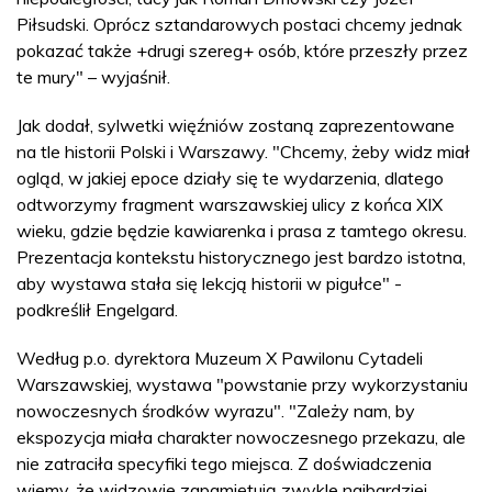
Piłsudski. Oprócz sztandarowych postaci chcemy jednak
pokazać także +drugi szereg+ osób, które przeszły przez
te mury" – wyjaśnił.
Jak dodał, sylwetki więźniów zostaną zaprezentowane
na tle historii Polski i Warszawy. "Chcemy, żeby widz miał
ogląd, w jakiej epoce działy się te wydarzenia, dlatego
odtworzymy fragment warszawskiej ulicy z końca XIX
wieku, gdzie będzie kawiarenka i prasa z tamtego okresu.
Prezentacja kontekstu historycznego jest bardzo istotna,
aby wystawa stała się lekcją historii w pigułce" -
podkreślił Engelgard.
Według p.o. dyrektora Muzeum X Pawilonu Cytadeli
Warszawskiej, wystawa "powstanie przy wykorzystaniu
nowoczesnych środków wyrazu". "Zależy nam, by
ekspozycja miała charakter nowoczesnego przekazu, ale
nie zatraciła specyfiki tego miejsca. Z doświadczenia
wiemy, że widzowie zapamiętują zwykle najbardziej