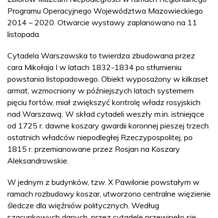
Programu Operacyjnego Województwa Mazowieckiego
2014 – 2020. Otwarcie wystawy zaplanowano na 11
listopada.
Cytadela Warszawska to twierdza zbudowana przez
cara Mikołaja I w latach 1832-1834 po stłumieniu
powstania listopadowego. Obiekt wyposażony w kilkaset
armat, wzmocniony w późniejszych latach systemem
pięciu fortów, miał zwiększyć kontrolę władz rosyjskich
nad Warszawą. W skład cytadeli weszły m.in. istniejące
od 1725 r. dawne koszary gwardii koronnej pieszej trzech
ostatnich władców niepodległej Rzeczypospolitej, po
1815 r. przemianowane przez Rosjan na Koszary
Aleksandrowskie.
W jednym z budynków, tzw. X Pawilonie powstałym w
ramach rozbudowy koszar, utworzono centralne więzienie
śledcze dla więźniów politycznych. Według
szacunkowych danych, przez cytadelę przewinęło się