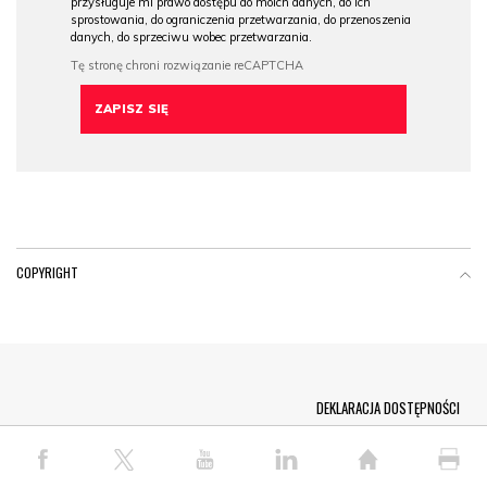
przysługuje mi prawo dostępu do moich danych, do ich
sprostowania, do ograniczenia przetwarzania, do przenoszenia
danych, do sprzeciwu wobec przetwarzania.
COPYRIGHT
Menu Footer
DEKLARACJA DOSTĘPNOŚCI
© COPYRIGHT PAP 2026