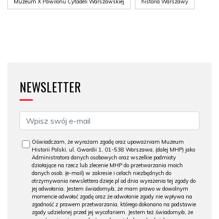
Muzeum X Pawilonu Cytadeli Warszawskiej
historia Warszawy
NEWSLETTER
Oświadczam, że wyrażam zgodę oraz upoważniam Muzeum
Historii Polski, ul. Gwardii 1, 01-538 Warszawa, (dalej MHP) jako
Administratora danych osobowych oraz wszelkie podmioty
działające na rzecz lub zlecenie MHP do przetwarzania moich
danych osob. (e-mail) w zakresie i celach niezbędnych do
otrzymywania newslettera dzieje.pl od dnia wyrażenia tej zgody do
jej odwołania. Jestem świadomy/a, że mam prawo w dowolnym
momencie odwołać zgodę oraz że odwołanie zgody nie wpływa na
zgodność z prawem przetwarzania, którego dokonano na podstawie
zgody udzielonej przed jej wycofaniem. Jestem też świadomy/a, że