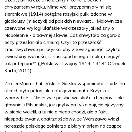
chryzantem w ręku. Mimo woli przypomniały mi się
sierpniowe (1914) potężne rosyjski pułki zdobne w
gladiolusy (mieczyki) od polskich niewiast … Malownicze
czerwone wyłogi ułańskie wskrzeszały jakieś sny o
Napoleonie - o dawnej sławie. Coś chwytało za gardło i
oczy przesłaniało chmurą. Czyli to przeszłość
zmartwychwstaje i błyska, aby znów zgasnąć; czyli to
zwiastuny wolności, ci nasi spod innego znaku, niegdyś
tak potępiani?”. („Polski wir I wojny 1914-1918”, Ośrodek
Karta, 2014)
Z kolei Maria z Łubieńskich Górska wspominała: „Ludzi na
ulicach było pełno, ale entuzjazmu mało. Krzyczeli
wprawdzie: +Niech żyje polskie wojsko!+, +Legiony+, ale
głównie +Piłsudski+, jak gdyby on tylko pojęcie ojczyzny
w siebie wcielił, a tu nie o niego chodzi, ale o fakt
niespodziewany, opatrznościowy, że Warszawa widzi
nareszcie polskiego żołnierza z białym orłem na czapce,