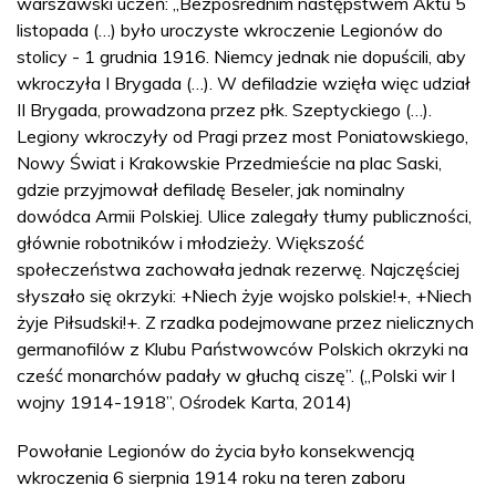
warszawski uczeń: „Bezpośrednim następstwem Aktu 5
listopada (…) było uroczyste wkroczenie Legionów do
stolicy - 1 grudnia 1916. Niemcy jednak nie dopuścili, aby
wkroczyła I Brygada (…). W defiladzie wzięła więc udział
II Brygada, prowadzona przez płk. Szeptyckiego (…).
Legiony wkroczyły od Pragi przez most Poniatowskiego,
Nowy Świat i Krakowskie Przedmieście na plac Saski,
gdzie przyjmował defiladę Beseler, jak nominalny
dowódca Armii Polskiej. Ulice zalegały tłumy publiczności,
głównie robotników i młodzieży. Większość
społeczeństwa zachowała jednak rezerwę. Najczęściej
słyszało się okrzyki: +Niech żyje wojsko polskie!+, +Niech
żyje Piłsudski!+. Z rzadka podejmowane przez nielicznych
germanofilów z Klubu Państwowców Polskich okrzyki na
cześć monarchów padały w głuchą ciszę”. („Polski wir I
wojny 1914-1918”, Ośrodek Karta, 2014)
Powołanie Legionów do życia było konsekwencją
wkroczenia 6 sierpnia 1914 roku na teren zaboru