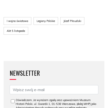
I wojna światowa
Legiony Polskie
Józef Piłsudski
Akt 5 listopada
NEWSLETTER
Oświadczam, że wyrażam zgodę oraz upoważniam Muzeum
Historii Polski, ul. Gwardii 1, 01-538 Warszawa, (dalej MHP) jako
Administratora danych osobowych oraz wszelkie podmioty