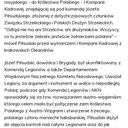
rosyjskiego - do Królestwa Polskiego - I Kompanii
Kadrowej, znajdującej się pod komendą Józefa
Piłsudskiego, złożonej z dotychczasowych członków
Związku Strzeleckiego i Polskich Drużyn Strzeleckich.
"Odtąd nie ma ani Strzelców, ani drużyniaków. Wszyscy,
co tu jesteście zebrani, jesteście żołnierzami polskimi" -
mówił Piłsudski przed wymarszem I Kompanii Kadrowej z
krakowskich Oleandrów.
Józef Piłsudski, dowódca I Brygady, był skonfliktowany z
Komendą Legionów, a także Departamentem
Wojskowym Naczelnego Komitetu Narodowego. Uważał
Legiony za argument i instrument w walce o niepodległą
Polskę, podczas gdy Komenda Legionów i NKN
opowiadały się za tzw. rozwiązaniem austro-węgierskim,
którego celem miało być połączenie ziem Królestwa
Polskiego z Austro-Węgrami i stworzenie trzeciego,
polskiego członu monarchii habsburskiej. Piłsudski dążył
do objęcia kontroli nad całymi Legionami oraz do jak