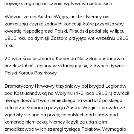
największego ograniczenia wpływów austriackich.
Widząc, że ani Austro-Węgry, ani też Niemcy nie
zamierzają czynić żadnych koncesji, które przybliżałyby
kwestię niepodległości Polski, Piłsudski podał się w lipcu
1916 roku do dymisji. Została przyjęta we wrześniu 1916
roku.
20 września austriacka Komenda Naczelna postanowiła
przekształcić Legiony w składający się z dwóch dywizji
Polski Korpus Posiłkowy.
Dramatyczny i krwawy trzydniowy bój brygad Legionów
pod Kostiuchnówką na Wołyniu (4-6 lipca 1916 r.) zwrócił
uwagę dowództwa niemieckiego na wartość polskiego
żołnierza. Słabnąca pozycja Austro-Węgier sprawiła, że
zgodziły się one na przejęcie polskich oddziałów pod
komendę niemiecką. Niemcy liczyli, że uda się im
zmobilizować w ich szeregi tysiące Polaków. Wymagało