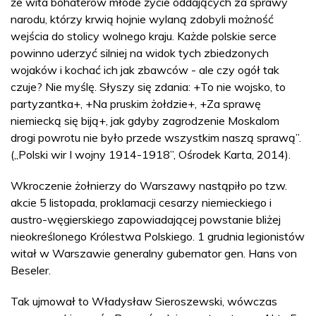
że wita bohaterów młode życie oddających za sprawy
narodu, którzy krwią hojnie wylaną zdobyli możność
wejścia do stolicy wolnego kraju. Każde polskie serce
powinno uderzyć silniej na widok tych zbiedzonych
wojaków i kochać ich jak zbawców - ale czy ogół tak
czuje? Nie myślę. Słyszy się zdania: +To nie wojsko, to
partyzantka+, +Na pruskim żołdzie+, +Za sprawę
niemiecką się biją+, jak gdyby zagrodzenie Moskalom
drogi powrotu nie było przede wszystkim naszą sprawą”.
(„Polski wir I wojny 1914-1918”, Ośrodek Karta, 2014).
Wkroczenie żołnierzy do Warszawy nastąpiło po tzw.
akcie 5 listopada, proklamacji cesarzy niemieckiego i
austro-węgierskiego zapowiadającej powstanie bliżej
nieokreślonego Królestwa Polskiego. 1 grudnia legionistów
witał w Warszawie generalny gubernator gen. Hans von
Beseler.
Tak ujmował to Władysław Sieroszewski, wówczas