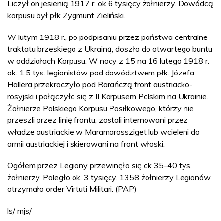
Liczył on jesienią 1917 r. ok 6 tysięcy żołnierzy. Dowódcą
korpusu był płk Zygmunt Zieliński.
W lutym 1918 r., po podpisaniu przez państwa centralne
traktatu brzeskiego z Ukrainą, doszło do otwartego buntu
w oddziałach Korpusu. W nocy z 15 na 16 lutego 1918 r.
ok. 1,5 tys. legionistów pod dowództwem płk. Józefa
Hallera przekroczyło pod Rarańczą front austriacko-
rosyjski i połączyło się z II Korpusem Polskim na Ukrainie.
Żołnierze Polskiego Korpusu Posiłkowego, którzy nie
przeszli przez linię frontu, zostali internowani przez
władze austriackie w Maramarossziget lub wcieleni do
armii austriackiej i skierowani na front włoski.
Ogółem przez Legiony przewinęło się ok 35-40 tys.
żołnierzy. Poległo ok. 3 tysięcy. 1358 żołnierzy Legionów
otrzymało order Virtuti Militari. (PAP)
ls/ mjs/