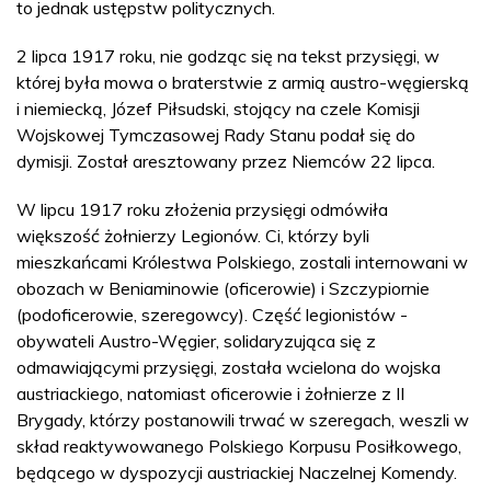
to jednak ustępstw politycznych.
2 lipca 1917 roku, nie godząc się na tekst przysięgi, w
której była mowa o braterstwie z armią austro-węgierską
i niemiecką, Józef Piłsudski, stojący na czele Komisji
Wojskowej Tymczasowej Rady Stanu podał się do
dymisji. Został aresztowany przez Niemców 22 lipca.
W lipcu 1917 roku złożenia przysięgi odmówiła
większość żołnierzy Legionów. Ci, którzy byli
mieszkańcami Królestwa Polskiego, zostali internowani w
obozach w Beniaminowie (oficerowie) i Szczypiornie
(podoficerowie, szeregowcy). Część legionistów -
obywateli Austro-Węgier, solidaryzująca się z
odmawiającymi przysięgi, została wcielona do wojska
austriackiego, natomiast oficerowie i żołnierze z II
Brygady, którzy postanowili trwać w szeregach, weszli w
skład reaktywowanego Polskiego Korpusu Posiłkowego,
będącego w dyspozycji austriackiej Naczelnej Komendy.