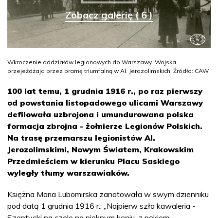
Zobacz galerię ( 6 )
Wkroczenie oddziałów legionowych do Warszawy. Wojska
przejeżdżaja przez bramę triumfalną w Al. Jerozolimskich. Źródło: CAW
100 lat temu, 1 grudnia 1916 r., po raz pierwszy
od powstania listopadowego ulicami Warszawy
defilowała uzbrojona i umundurowana polska
formacja zbrojna - żołnierze Legionów Polskich.
Na trasę przemarszu legionistów Al.
Jerozolimskimi, Nowym Światem, Krakowskim
Przedmieściem w kierunku Placu Saskiego
wyległy tłumy warszawiaków.
Księżna Maria Lubomirska zanotowała w swym dzienniku
pod datą 1 grudnia 1916 r.: „Najpierw szła kawaleria -
Szeptycki na czele na pięknym koniu, z pękiem